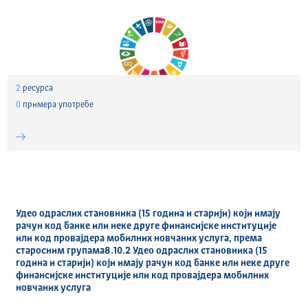
2
ресурса
0
примера употребе
Удео одраслих становника (15 година и старији) који имају
рачун код банке или неке друге финансијске институције
или код провајдера мобилних новчаних услуга, према
старосним групама8.10.2 Удео одраслих становника (15
година и старији) који имају рачун код банке или неке друге
финансијске институције или код провајдера мобилних
новчаних услуга