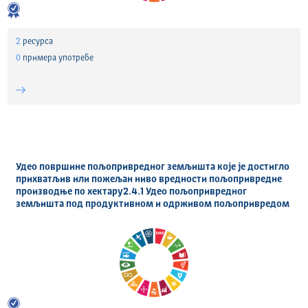
2
ресурса
0
примера употребе
Удео површине пољопривредног земљишта које је достигло
прихватљив или пожељан ниво вредности пољопривредне
производње по хектару2.4.1 Удео пољопривредног
земљишта под продуктивном и одрживом пољопривредом