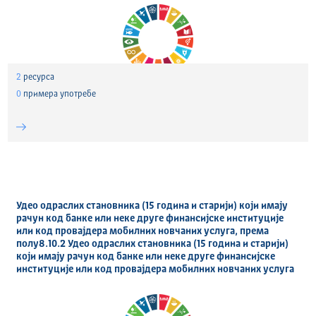
2
ресурса
0
примера употребе
Удео одраслих становника (15 година и старији) који имају
рачун код банке или неке друге финансијске институције
или код провајдера мобилних новчаних услуга, према
полу8.10.2 Удео одраслих становника (15 година и старији)
који имају рачун код банке или неке друге финансијске
институције или код провајдера мобилних новчаних услуга