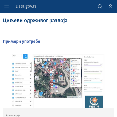
Data.gov.rs
Циљеви одрживог развоја
Примери употребе
Апликација