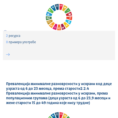
2
ресурса
0
примера употребе
Преваленција минималне разноврсности у исхрани код деце
узраста од 6 до 23 месеца, према старости2.2.4
Преваленција минималне разноврсности у исхрани, према
популационим групама (деца узраста од 6 до 23,9 месеци и
жене старости 15 до 49 година које нису трудне)