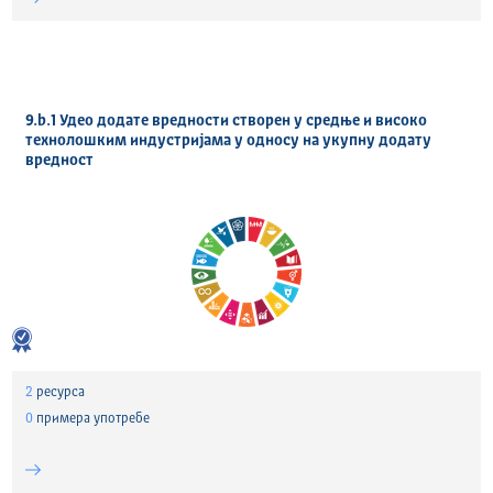
9.b.1 Удео додате вредности створен у средње и високо
технолошким индустријама у односу на укупну додату
вредност
2
ресурса
0
примера употребе