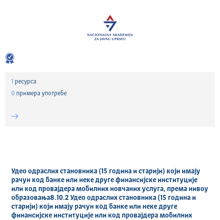
1
ресурса
0
примера употребе
Удео одраслих становника (15 година и старији) који имају
рачун код банке или неке друге финансијске институције
или код провајдера мобилних новчаних услуга, према нивоу
образовања8.10.2 Удео одраслих становника (15 година и
старији) који имају рачун код банке или неке друге
финансијске институције или код провајдера мобилних