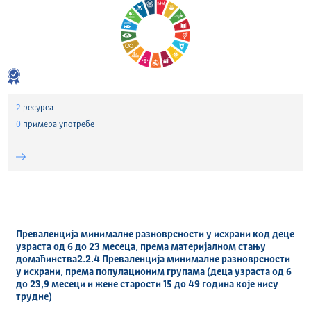
2
ресурса
0
примера употребе
Преваленција минималне разноврсности у исхрани код деце
узраста од 6 до 23 месеца, према материјалном стању
домаћинства2.2.4 Преваленција минималне разноврсности
у исхрани, према популационим групама (деца узраста од 6
до 23,9 месеци и жене старости 15 до 49 година које нису
трудне)