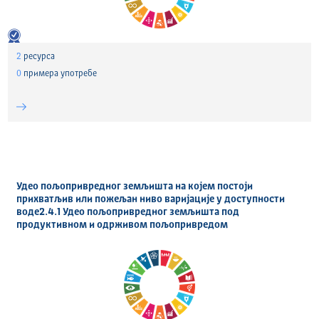
2
ресурса
0
примера употребе
Удео пољопривредног земљишта на којем постоји
прихватљив или пожељан ниво варијације у доступности
воде2.4.1 Удео пољопривредног земљишта под
продуктивном и одрживом пољопривредом