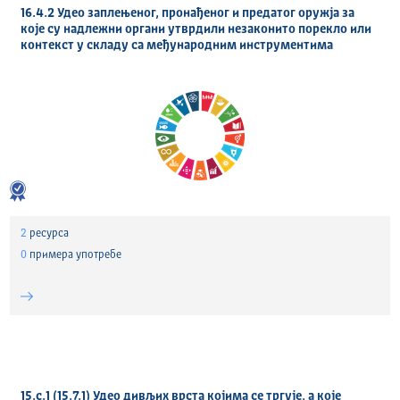
16.4.2 Удео заплењеног, пронађеног и предатог оружја за
које су надлежни органи утврдили незаконито порекло или
контекст у складу са међународним инструментима
2
ресурса
0
примера употребе
15.c.1 (15.7.1) Удео дивљих врста којима се тргује, а које