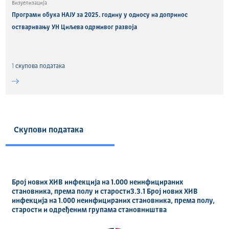
Визуелизација
Програми обука НАЈУ за 2025. годину у односу на допринос
остваривању УН Циљева одрживог развоја
1
скуповa података
Скупови података
Број нових ХИВ инфекција на 1.000 неинфицираних
становника, према полу и старости3.3.1 Број нових ХИВ
инфекција на 1.000 неинфицираних становника, према полу,
старости и одређеним групама становништва