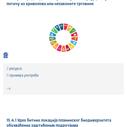
потичу из криволова или незаконите трговине
2
ресурса
0
примера употребе
15.4.1 Удео битних локација планинског биодиверзитета
обухваћених заштићеним подручјима