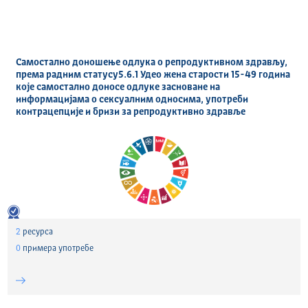
Самостално доношење одлука о репродуктивном здрављу,
према радним статусу5.6.1 Удео жена старости 15-49 година
које самостално доносе одлуке засноване на
информацијама о сексуалним односима, употреби
контрацепције и бризи за репродуктивно здравље
2
ресурса
0
примера употребе