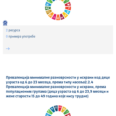
2
ресурса
0
примера употребе
Преваленција минималне разноврсности у исхрани код деце
узраста од 6 до 23 месеца, према типу насеља2.2.4
Преваленција минималне разноврсности у исхрани, према
популационим групама (деца узраста од 6 до 23,9 месеци и
жене старости 15 до 49 година које нису трудне)