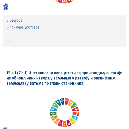
2
ресурса
0
примера употребе
12.a.1 (7.b.1) Инсталисани капацитети за производњу енергије
из обновљивих извора у земљама у развоју и развијеним
земљама (у ватима по глави становника)