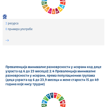
2
ресурса
0
примера употребе
Преваленција минималне разноврсности у исхрани код деце
узраста од 6 до 23 месеца2.2.4 Преваленција минималне
разноврсности у исхрани, према популационим групама
(деца узраста од 6 до 23,9 месеци и жене старости 15 до 49
година које нису трудне)