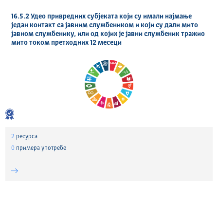
16.5.2 Удео привредних субјеката који су имали најмање
један контакт са јавним службеником и који су дали мито
јавном службенику, или од којих је јавни службеник тражио
мито током претходних 12 месеци
2
ресурса
0
примера употребе