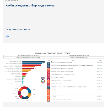
Апликација
Крећи се одрживо-Бор на два точка
1
скуповa података