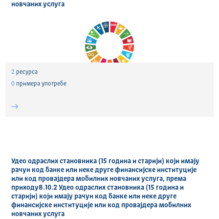
новчаних услуга
2
ресурса
0
примера употребе
Удео одраслих становника (15 година и старији) који имају
рачун код банке или неке друге финансијске институције
или код провајдера мобилних новчаних услуга, према
приходу8.10.2 Удео одраслих становника (15 година и
старији) који имају рачун код банке или неке друге
финансијске институције или код провајдера мобилних
новчаних услуга