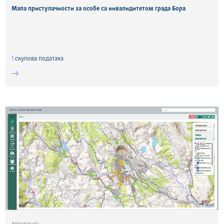
Мапа приступачности за особе са инвалидитетом града Бора
1
скуповa података