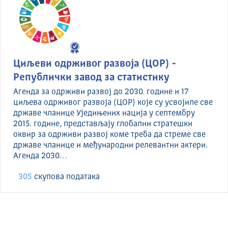
Циљеви одрживог развоја (ЦОР) -
Републички завод за статистику
Агенда за одрживи развој до 2030. године и 17
циљева одрживог развоја (ЦОР) које су усвојиле све
државе чланице Уједињених нација у септембру
2015. године, представљају глобални стратешки
оквир за одрживи развој коме треба да стреме све
државе чланице и међународни релевантни актери.
Агенда 2030…
305
скуповa података