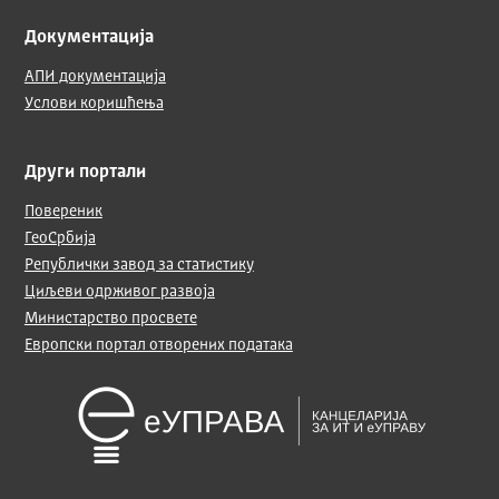
Документација
АПИ документација
Услови коришћења
Други портали
Повереник
ГеоСрбија
Републички завод за статистику
Циљеви одрживог развоја
Министарство просвете
Европски портал отворених података