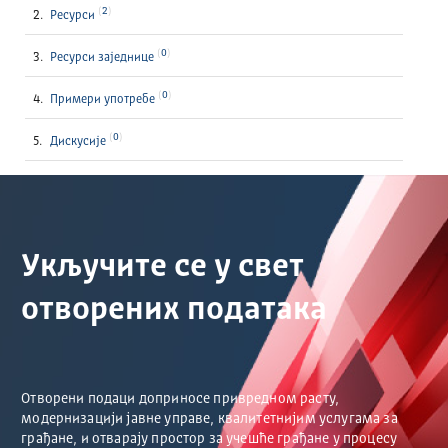
2
Ресурси
0
Ресурси заједнице
0
Примери употребе
0
Дискусије
Укључите се у свет
отворених података
Отворени подаци доприносе привредном расту,
модернизацији јавне управе, квалитетнијим услугама за
грађане, и отварају простор за учешће грађане у процесу