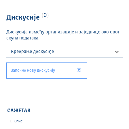
0
Дискусије
Дискусија између организације и заједнице око овог
скупа података.
Започни нову дискусију
САЖЕТАК
Опис