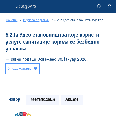
Data.gov.rs
Почетак
Скупови података
6.2.1a Удео становништва које користи услуге санитације којима се безбедно управља
6.2.1a Удео становништва које користи
услуге санитације којима се безбедно
управља
— Јавни подаци Освежено 30. јануар 2026.
0 подржавања
Извор
Метаподаци
Акције