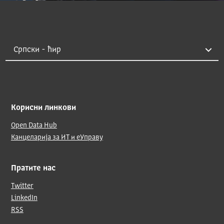
Корисни линкови
Open Data Hub
Канцеларија за ИТ и еУправу
Пратите нас
Twitter
LinkedIn
RSS