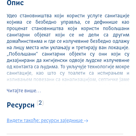
Опис
Удео становништва који користи услуге санитације
којима се безбедно управља, се дефинише као
проценат становништва који користи побољшани
санитарни објекат који се не дели са другим
домаћинствима и где се излучевине безбедно одлажу
на лицу места или уклањају и третирају ван локације.
„Побољшани“ санитарни објекти су они који су
дизајнирани да хигијенски одвоје људске излучевине
од контакта са људима. То укључује технологије мокре
санитације, као што су тоалети са испирањем и
изливањем повезани са канализацијом, септичке јаме
или санитарни чворови, и технологије суве
Читајте више…
санитације, као што су клозети са сувим јамама са
плочама, вентилисани, побољшани клозети и тоалети
2
Ресурси
за компостирање. За потребе праћења ЦОР-а, третман
отпадних вода и фекалног муља се процењује на
основу технологије пројектовања постројења за
Видети такође: ресурси заједнице
пречишћавање, користећи категорије дефинисане
Системом еколошко-економског рачуноводства