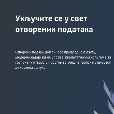
Укључите се у свет
отворених података
Отворени подаци доприносе привредном расту,
модернизацији јавне управе, квалитетнијим услугама за
грађане, и отварају простор за учешће грађане у процесу
доношења одлука.