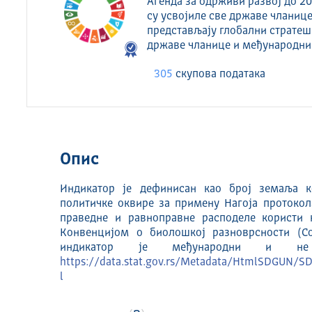
Агенда за одрживи развој до 20
су усвојиле све државе чланице
представљају глобални стратеш
државе чланице и међународни
305
скуповa података
Опис
Индикатор је дефинисан као број земаља ко
политичке оквире за примену Нагоја протокол
праведне и равноправне расподеле користи 
Конвенцијом о биолошкој разноврсности (Conv
индикатор је међународни и н
https://data.stat.gov.rs/Metadata/HtmlSDGUN
l