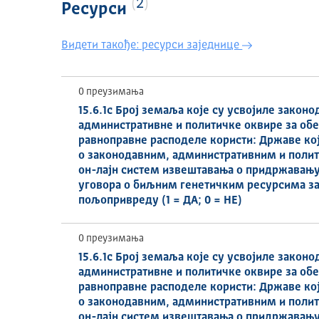
2
Ресурси
Видети такође: ресурси заједнице
0 преузимања
15.6.1c Број земаља које су усвојиле законо
административне и политичке оквире за об
равноправне расподеле користи: Државе кој
о законодавним, административним и поли
он-лајн систем извештавања о придржавањ
уговора о биљним генетичким ресурсима за
пољопривреду (1 = ДА; 0 = НЕ)
0 преузимања
15.6.1c Број земаља које су усвојиле законо
административне и политичке оквире за об
равноправне расподеле користи: Државе кој
о законодавним, административним и поли
он-лајн систем извештавања о придржавањ