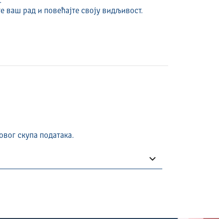
.
е ваш рад и повећајте своју видљивост.
овог скупа података.