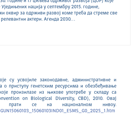
30. године и 17 циљева одрживог развоја (ЦОР) које
 Уједињених нација у септембру 2015. године,
ки оквир за одрживи развој коме треба да стреме све
 релевантни актери. Агенда 2030…
је су усвојиле законодавне, административне и
а о приступу генетским ресурсима и обезбеђивање
које произилазе из њихове употребе у складу са
ention on Biological Diversity, CBD), 2010. Овај
е прати се на националном нивоу.
/SDGUN15060103_15060103IND01_ESMS_G0_2025_1.htm