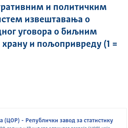
тративним и политичким
истем извештавања о
ног уговора о биљним
 храну и пољопривреду (1 =
 (ЦОР) - Републички завод за статистику