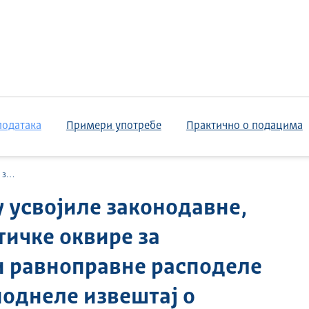
података
Примери употребе
Практично о подацима
вне...
су усвојиле законодавне,
ичке оквире за
и равноправне расподеле
поднеле извештај о