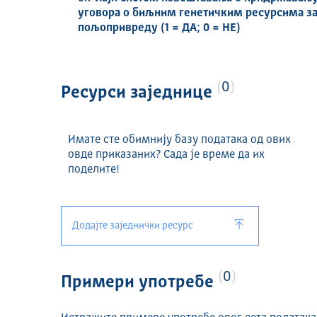
уговора о биљним генетичким ресурсима за
пољопривреду (1 = ДА; 0 = НЕ)
0
Ресурси заједнице
Имате сте обимнију базу података од ових
овде приказаних? Сада је време да их
поделите!
Додајте заједнички ресурс
0
Примери употребе