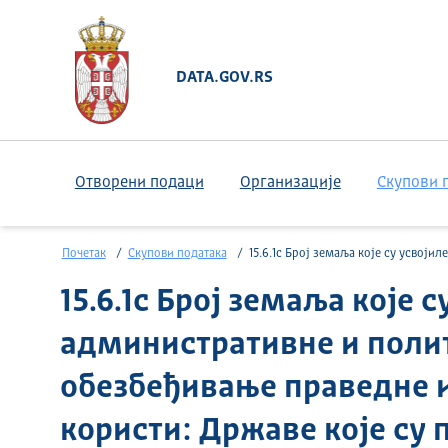
DATA.GOV.RS
Отворени подаци
Организације
Скупови 
Почетак
Скупови података
15.6.1c Број земаља које су усвојиле законодавне, административне и политичке оквире за обезбеђивање праведне и равнопра
15.6.1c Број земаља које 
административне и полит
обезбеђивање праведне 
користи: Државе које су 