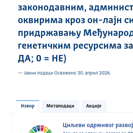
законодавним, админис
оквирима кроз он-лајн с
придржавању Међународ
генетичким ресурсима за
ДА; 0 = НЕ)
— Јавни подаци Освежено 30. април 2026.
Извор
Метаподаци
Акције
Циљеви одрживог развоја