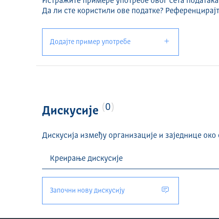
Истражите примере употребе овог сета података
Да ли сте користили ове податке? Референцирајт
Додајте пример употребе
0
Дискусије
Дискусија између организације и заједнице око 
Започни нову дискусију