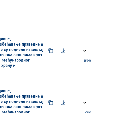
давне,
езбеђивање праведне и
е су поднеле извештај
тичким оквирима кроз
у Међународног
json
 храну и
давне,
езбеђивање праведне и
е су поднеле извештај
тичким оквирима кроз
у Међународног
csv