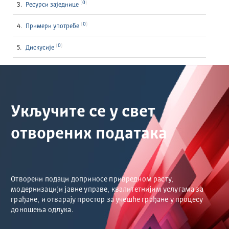
0
Ресурси заједнице
0
Примери употребе
0
Дискусије
Укључите се у свет
отворених података
Отворени подаци доприносе привредном расту,
модернизацији јавне управе, квалитетнијим услугама за
грађане, и отварају простор за учешће грађане у процесу
доношења одлука.