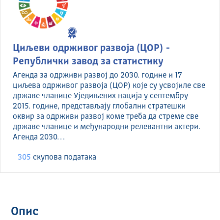
Циљеви одрживог развоја (ЦОР) -
Републички завод за статистику
Агенда за одрживи развој до 2030. године и 17
циљева одрживог развоја (ЦОР) које су усвојиле све
државе чланице Уједињених нација у септембру
2015. године, представљају глобални стратешки
оквир за одрживи развој коме треба да стреме све
државе чланице и међународни релевантни актери.
Агенда 2030…
305
скуповa података
Опис