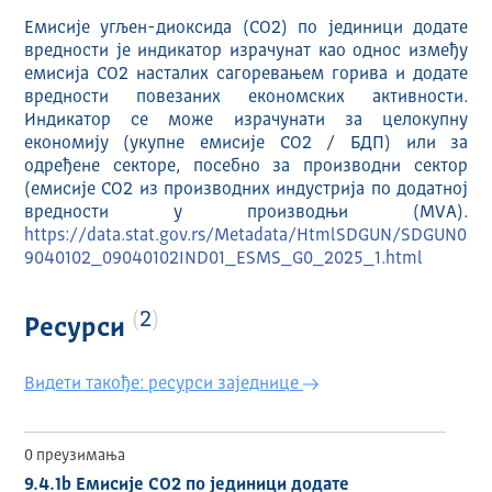
Емисије угљен-диоксида (CO2) по јединици додате
вредности је индикатор израчунат као однос између
емисија CО2 насталих сагоревањем горива и додате
вредности повезаних економских активности.
Индикатор се може израчунати за целокупну
економију (укупне емисије CО2 / БДП) или за
одређене секторе, посебно за производни сектор
(емисије CО2 из производних индустрија по додатној
вредности у производњи (МVА).
https://data.stat.gov.rs/Metadata/HtmlSDGUN/SDGUN0
9040102_09040102IND01_ESMS_G0_2025_1.html
2
Ресурси
Видети такође: ресурси заједнице
0 преузимања
9.4.1b Емисије CO2 по јединици додате