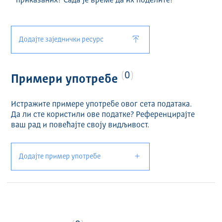
приказаних? Сада је време да их поделите!
Додајте заједнички ресурс
0
Примери употребе
Истражите примере употребе овог сета података.
Да ли сте користили ове податке? Референцирајте
ваш рад и повећајте своју видљивост.
Додајте пример употребе