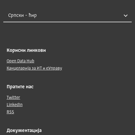
Корисни линкови
Open Data Hub
Канцеларија за ИТ и еУправу
Пратите нас
Twitter
LinkedIn
RSS
Документација