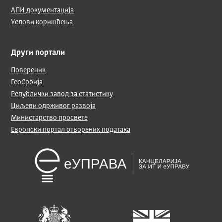
АПИ документација
Услови коришћења
Други портали
Повереник
ГеоСрбија
Републички завод за статистику
Циљеви одрживог развоја
Министарство просвете
Европски портал отворених података