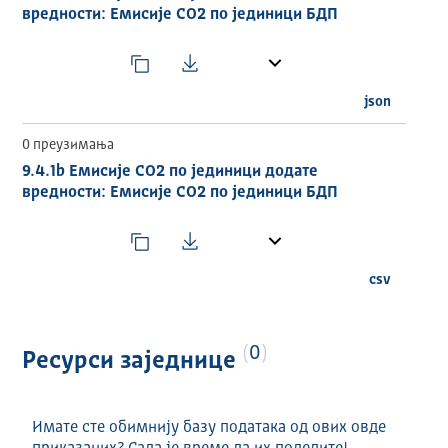
вредности: Емисије CO2 по јединици БДП
json
0 преузимања
9.4.1b Емисије CO2 по јединици додате
вредности: Емисије CO2 по јединици БДП
csv
0
Ресурси заједнице
Имате сте обимнију базу података од ових овде