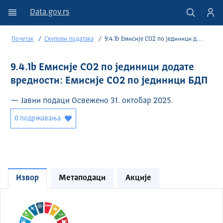
Data.gov.rs
Почетак
Скупови података
9.4.1b Емисије CO2 по јединици додате вредности: Емисије CO2 по јединици БДП
9.4.1b Емисије CO2 по јединици додате
вредности: Емисије CO2 по јединици БДП
— Јавни подаци Освежено 31. октобар 2025.
0 подржавања
Извор
Метаподаци
Акције