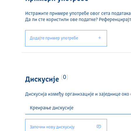
Истражите примере употребе овог сета података
Да ли сте користили ове податке? Референцирајт
Додајте пример употребе
0
Дискусије
Дискусија између организације и заједнице око 
Започни нову дискусију