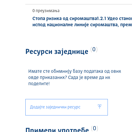
0 преузимања
Стопа ризика од сиромаштва1.2.1 Удео стан
испод националне линије сиромаштва, према
0
Ресурси заједнице
Имате сте обимнију базу података од ових
овде приказаних? Сада је време да их
поделите!
Додајте заједнички ресурс
0
Примери употребе