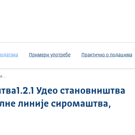
података
Примери употребе
Практично о подацима
ости
тва1.2.1 Удео становништва
лне линије сиромаштва,