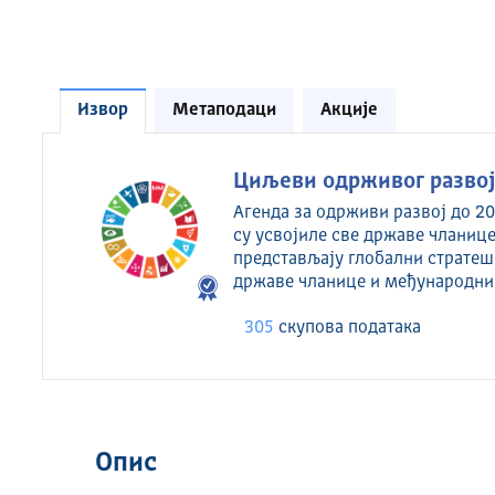
Извор
Метаподаци
Акције
Циљеви одрживог развоја
Агенда за одрживи развој до 20
су усвојиле све државе чланице
представљају глобални стратеш
државе чланице и међународни
305
скуповa података
Опис