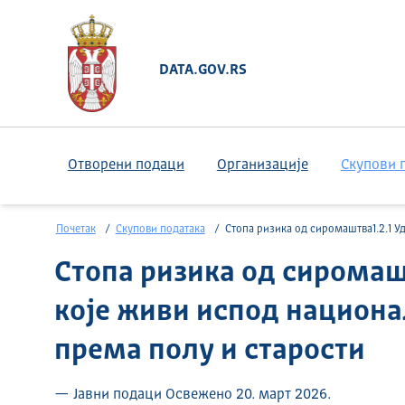
DATA.GOV.RS
Отворени подаци
Организације
Скупови 
Почетак
Скупови података
Стопа ризика од сиромаштва1.2.1 Удео становништва које живи испод националне линије сиромаштва, према полу и стар
Стопа ризика од сиромаш
које живи испод национа
према полу и старости
— Јавни подаци Освежено 20. март 2026.