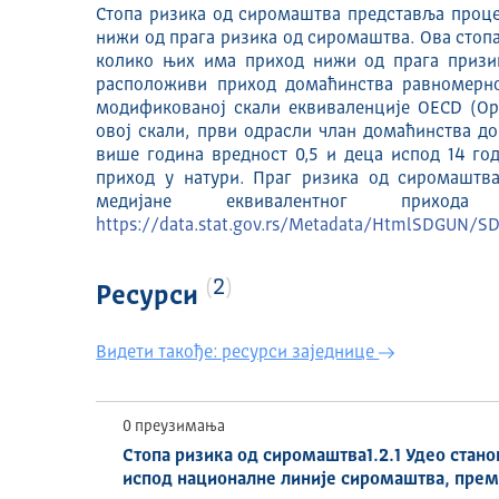
Стопа ризика од сиромаштва представља проце
нижи од прага ризика од сиромаштва. Ова стопа
колико њих има приход нижи од прага призик
расположиви приход домаћинства равномерн
модификованој скали еквиваленције OECD (Орг
овој скали, први одрасли члан домаћинства до
више година вредност 0,5 и деца испод 14 го
приход у натури. Праг ризика од сиромаштв
медијане еквивалентног при
https://data.stat.gov.rs/Metadata/HtmlSDGUN
2
Ресурси
Видети такође: ресурси заједнице
0 преузимања
Стопа ризика од сиромаштва1.2.1 Удео стан
испод националне линије сиромаштва, према