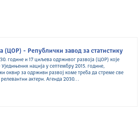
 (ЦОР) - Републички завод за статистику
30. године и 17 циљева одрживог развоја (ЦОР) које
 Уједињених нација у септембру 2015. године,
ки оквир за одрживи развој коме треба да стреме све
 релевантни актери. Агенда 2030…