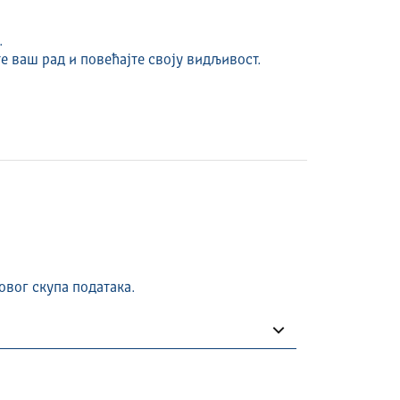
.
е ваш рад и повећајте своју видљивост.
овог скупа података.