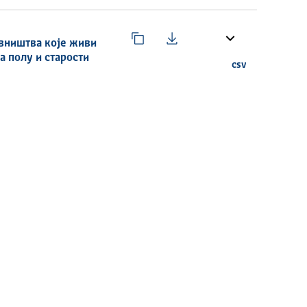
овништва које живи
 полу и старости
csv