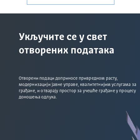
Укључите се у свет
отворених података
Отворени подаци доприносе привредном расту,
модернизацији јавне управе, квалитетнијим услугама за
грађане, и отварају простор за учешће грађане у процесу
доношења одлука.