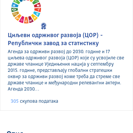
Циљеви одрживог развоја (ЦОР) -
Републички завод за статистику
Агенда за одрживи развој до 2030. године и 17
циљева одрживог развоја (ЦОР) које су усвојиле све
државе чланице Уједињених нација у септембру
2015. године, представљају глобални стратешки
оквир за одрживи развој коме треба да стреме све
државе чланице и међународни релевантни актери.
Агенда 2030…
305
скуповa података