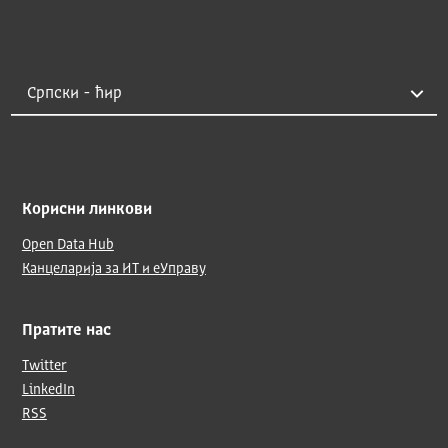
Корисни линкови
Open Data Hub
Канцеларија за ИТ и еУправу
Пратите нас
Twitter
LinkedIn
RSS