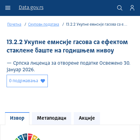
Data.gov.rs
Почетна
Скупови података
13.2.2 Укупне емисије гасова са ефектом стаклене баште на годишњем нивоу
13.2.2 Укупне емисије гасова са ефектом
стаклене баште на годишњем нивоу
— Српска лиценца за отворене податке Освежено 30.
јануар 2026.
0 подржавања
Извор
Метаподаци
Акције