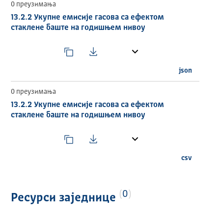
0 преузимања
30202_130202IND02_ESMS_G0_2025_1.html
13.2.2 Укупне емисије гасова са ефектом
стаклене баште на годишњем нивоу
json
0 преузимања
13.2.2 Укупне емисије гасова са ефектом
стаклене баште на годишњем нивоу
csv
0
Ресурси заједнице