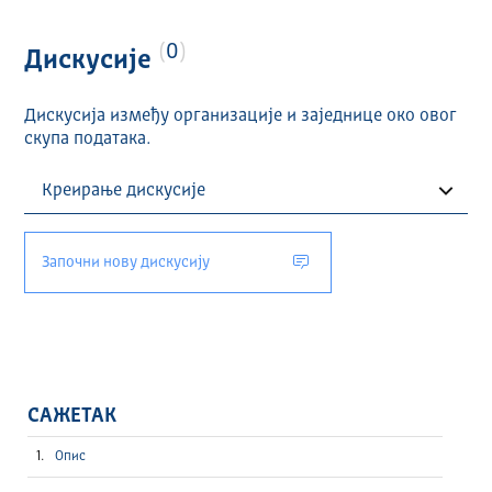
0
Дискусије
Дискусија између организације и заједнице око овог
скупа података.
Започни нову дискусију
САЖЕТАК
Опис