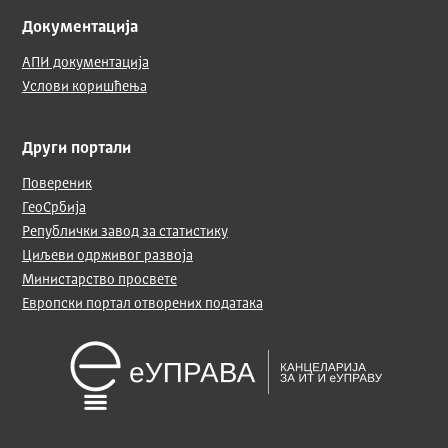
Документација
АПИ документација
Услови коришћења
Други портали
Повереник
ГеоСрбија
Републички завод за статистику
Циљеви одрживог развоја
Министарство просвете
Европски портал отворених података