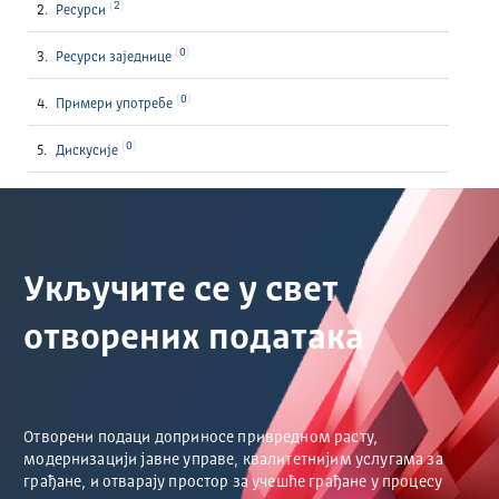
2
Ресурси
0
Ресурси заједнице
0
Примери употребе
0
Дискусије
Укључите се у свет
отворених података
Отворени подаци доприносе привредном расту,
модернизацији јавне управе, квалитетнијим услугама за
грађане, и отварају простор за учешће грађане у процесу