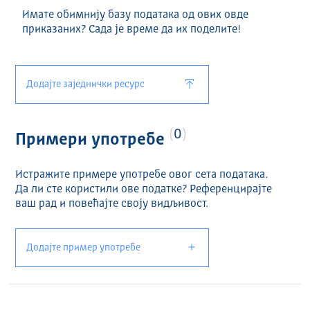
Имате обимнију базу података од ових овде
приказаних? Сада је време да их поделите!
Додајте заједнички ресурс
0
Примери употребе
Истражите примере употребе овог сета података.
Да ли сте користили ове податке? Референцирајте
ваш рад и повећајте своју видљивост.
Додајте пример употребе