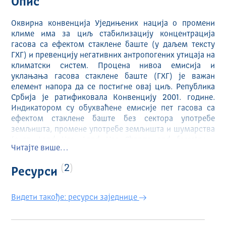
Опис
Оквирна конвенција Уједињених нација о промени
климе има за циљ стабилизацију концентрација
гасова са ефектом стаклене баште (у даљем тексту
ГХГ) и превенцију негативних антропогених утицаја на
климатски систем. Процена нивоа емисија и
уклањања гасова стаклене баште (ГХГ) је важан
елемент напора да се постигне овај циљ. Република
Србија је ратификовала Конвенцију 2001. године.
Индикатором су обухваћене емисије пет гасова са
ефектом стаклене баште без сектора употребе
земљишта, промене употребе земљишта и шумарства
(енгл. Land Use, Land Use Change and forestry -
Читајте више…
LULUCF): угљендиоксида (CO2), метана (CH4),
азотсубоксида (N2O), сумпорхексафлуорида (SF6),
2
Ресурси
флуороугљоводоника (HFC). Преостала два гаса
стаклене баште: перфлуроугљоводоник (PFC) и азот
трифлуорид (NF3) нису обухваћена инвентаром, јер
Видети такође: ресурси заједнице
активности које доводе до њихових емисија не
постоје у Србији.
https://data.stat.gov.rs/Metadata/HtmlSDGUN/SDGUN1