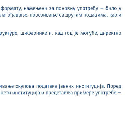
 формату, намењени за поновну употребу – било у
лагођавање, повезивање са другим подацима, као и
уктуре, шифарнике и, кад год је могуће, директно
љивање скупова података јавних институција. Поред
ности институција и представља примере употребе –