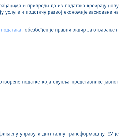
рађанима и привреди да из података креирају нову
у услуге и подстичу развој економије засноване на
х података
, обезбеђен је правни оквир за отварање и
творене податке која окупља представнике јавног
фикасну управу и дигиталну трансформацију. ЕУ је