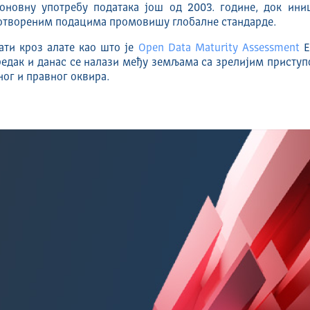
оновну употребу података још од 2003. године, док ини
отвореним подацима промовишу глобалне стандарде.
ати кроз алате као што је
Open Data Maturity Assessment
Е
редак и данас се налази међу земљама са зрелијим присту
ог и правног оквира.