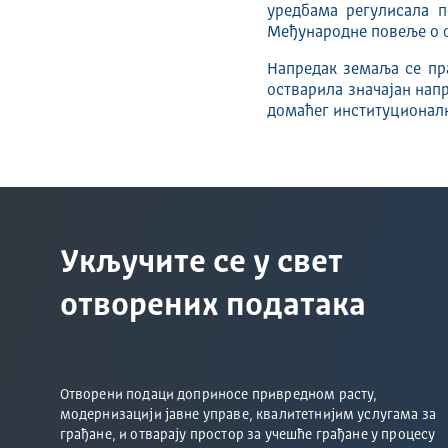
уредбама регулисала п
Међународне повеље о 
Напредак земаља се пр
остварила значајан нап
домаћег институционалн
Укључите се у свет
отворених података
Отворени подаци доприносе привредном расту,
модернизацији јавне управе, квалитетнијим услугама за
грађане, и отварају простор за учешће грађане у процесу