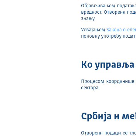
Објављивањем података,
вредност. Отворени под
знању.
Усвајањем
Закона о еле
поновну употребу подата
Ко управља
Процесом координише К
сектора.
Србија и м
Отворени подаци се гло