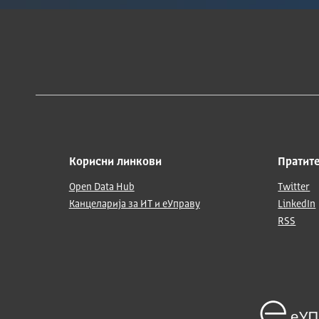
Корисни линкови
Пратите
Open Data Hub
Twitter
Канцеларија за ИТ и еУправу
LinkedIn
RSS