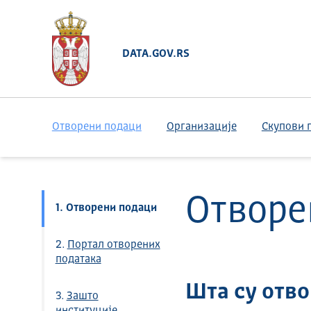
DATA.GOV.RS
Отворени подаци
Организације
Скупови 
Отворе
1.
Отворени подаци
2.
Портал отворених
података
Шта су отв
3.
Зашто