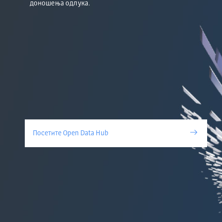
доношења одлука.
Посетите Open Data Hub