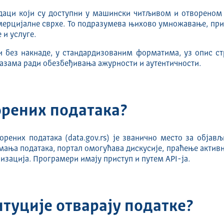
даци који су доступни у машински читљивом и отвореном
ерцијалне сврхе. То подразумева њихово умножавање, при
 и услуге.
 без накнаде, у стандардизованим форматима, уз опис стр
азама ради обезбеђивања ажурности и аутентичности.
орених података?
рених података (data.gov.rs) је званично место за објав
ања података, портал омогућава дискусије, праћење актив
изација. Програмери имају приступ и путем API-ја.
туције отварају податке?