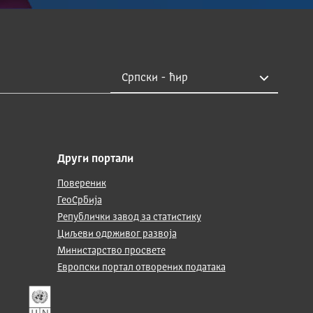
Други портали
Повереник
ГеоСрбија
Републички завод за статистику
Циљеви одрживог развоја
Министарство просвете
Европски портал отворених података