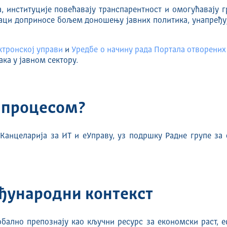
 институције повећавају транспарентност и омогућавају г
аци доприносе бољем доношењу јавних политика, унапређуј
ктронској управи
и
Уредбе о начину рада Портала отворени
ка у јавном сектору.
 процесом?
анцеларија за ИТ и еУправу, уз подршку Радне групе за о
еђународни контекст
бално препознају као кључни ресурс за економски раст, е