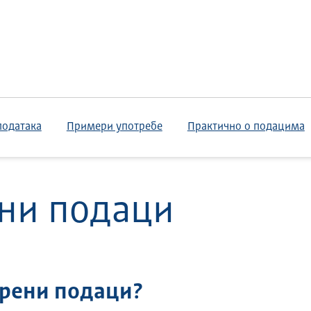
података
Примери употребе
Практично о подацима
ни подаци
орени подаци?