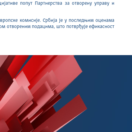
цијативе попут Партнерства за отворену управу и
вропске комисије. Србија је у последњим оценама
пом отвореним подацима, што потврђује ефикасност