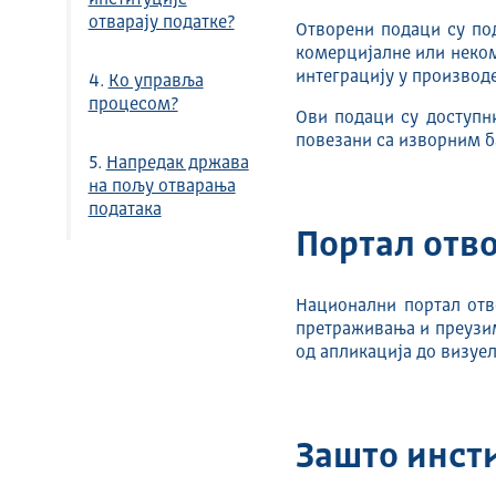
институције
отварају податке?
Отворени подаци су по
комерцијалне или неком
интеграцију у производе
4.
Ко управља
процесом?
Ови подаци су доступни
повезани са изворним б
5.
Напредак држава
на пољу отварања
података
Портал отв
Национални портал отво
претраживања и преузим
од апликација до визуел
Зашто инсти