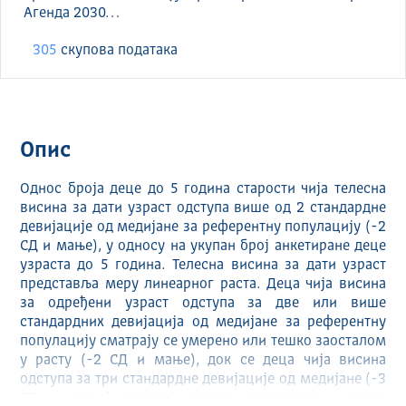
Агенда 2030…
305
скуповa података
Опис
Однос броја деце до 5 година старости чија телесна
висина за дати узраст одступа више од 2 стандардне
девијације од медијане за референтну популацију (-2
СД и мање), у односу на укупан број анкетиране деце
узраста до 5 година. Телесна висина за дати узраст
представља меру линеарног раста. Деца чија висина
за одређени узраст одступа за две или више
стандардних девијација од медијане за референтну
популацију сматрају се умерено или тешко заосталом
у расту (-2 СД и мање), док се деца чија висина
одступа за три стандардне девијације од медијане (-3
СД и мање) сматрају тешко заосталом у расту.