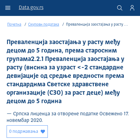
Data.gov.rs
Почетна
Скупови података
Преваленција заостајања у расту међу децом до 5 година, према старосним групама2.2.1 Преваленција заостајања у расту (висина...
Преваленција заостајања у расту међу
децом до 5 година, према старосним
групама2.2.1 Преваленција заостајања у
расту (висина за узраст <-2 стандардне
девијације од средње вредности према
стандардима Светске здравствене
организације (СЗО) за раст деце) међу
децом до 5 година
— Српска лиценца за отворене податке Освежено 17.
новембар 2020.
0 подржавања