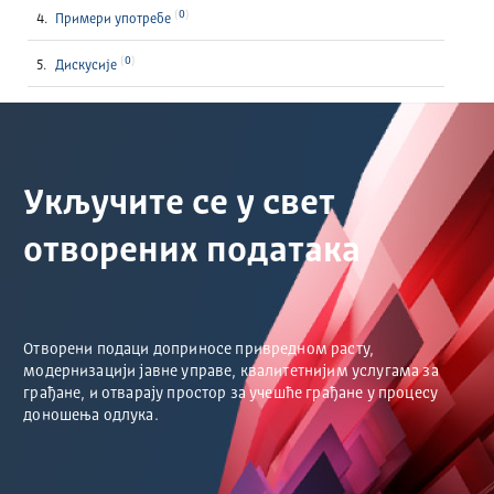
0
Примери употребе
0
Дискусије
Укључите се у свет
отворених података
Отворени подаци доприносе привредном расту,
модернизацији јавне управе, квалитетнијим услугама за
грађане, и отварају простор за учешће грађане у процесу
доношења одлука.