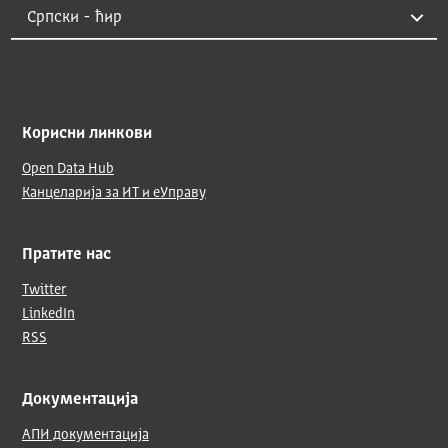
Корисни линкови
Open Data Hub
Канцеларија за ИТ и еУправу
Пратите нас
Twitter
LinkedIn
RSS
Документација
АПИ документација