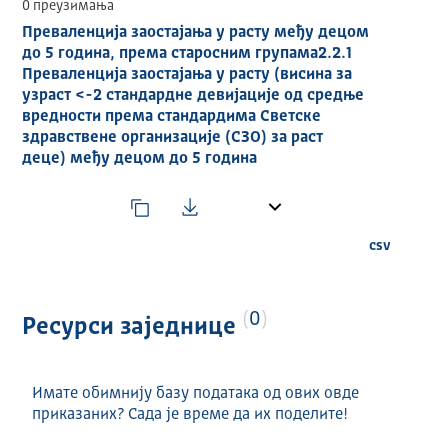
0 преузимања
Преваленција заостајања у расту међу децом
до 5 година, према старосним групама2.2.1
Преваленција заостајања у расту (висина за
узраст <-2 стандардне девијације од средње
вредности према стандардима Светске
здравствене организације (СЗО) за раст
деце) међу децом до 5 година
csv
0
Ресурси заједнице
Имате обимнију базу података од ових овде
приказаних? Сада је време да их поделите!