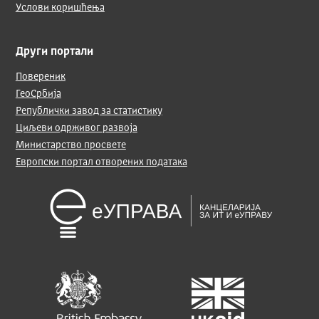
Услови коришћења
Други портали
Повереник
ГеоСрбија
Републички завод за статистику
Циљеви одрживог развоја
Министарство просвете
Европски портал отворених података