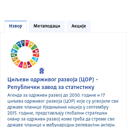
Извор
Метаподаци
Акције
Циљеви одрживог развоја (ЦОР) -
Републички завод за статистику
Агенда за одрживи развој до 2030. године и 17
циљева одрживог развоја (ЦОР) које су усвојиле све
државе чланице Уједињених нација у септембру
2015. године, представљају глобални стратешки
оквир за одрживи развој коме треба да стреме све
државе чланице и међународни релевантни актери.