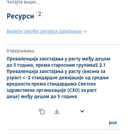
Читајте више…
https://data.stat.gov.rs/Metadata/HtmlSDGUN/SDGUN0
2020103_020201IND03_ESMS_G4_2025_1.html
2
Ресурси
Видети такође: ресурси заједнице
0 преузимања
Преваленција заостајања у расту међу децом
до 5 година, према старосним групама2.2.1
Преваленција заостајања у расту (висина за
узраст <-2 стандардне девијације од средње
вредности према стандардима Светске
здравствене организације (СЗО) за раст
деце) међу децом до 5 година
json