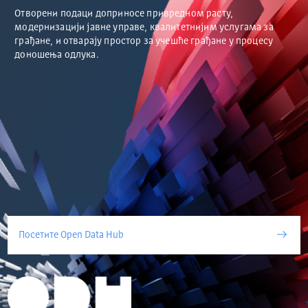
Отворени подаци доприносе привредном расту,
модернизацији јавне управе, квалитетнијим услугама за
грађане, и отварају простор за учешће грађане у процесу
доношења одлука.
Посетите Open Data Hub