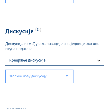
0
Дискусије
Дискусија између организације и заједнице око овог
скупа података.
Започни нову дискусију