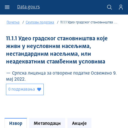
Data.gov.rs
Почетна
Скупови података
11.1.1 Удео градског становништва које живи у неусловним насељима, нестандардним насељима, или неадекватним стамбеним условима
11.1.1 Удео градског становништва које
живи у неусловним насељима,
нестандардним насељима, или
неадекватним стамбеним условима
— Српска лиценца за отворене податке Освежено 9.
мај 2022.
0 подржавања
Извор
Метаподаци
Акције