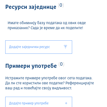
0
Ресурси заједнице
Имате обимнију базу података од ових овде
приказаних? Сада је време да их поделите!
Додајте заједнички ресурс
0
Примери употребе
Истражите примере употребе овог сета података.
Да ли сте користили ове податке? Референцирајте
ваш рад и повећајте своју видљивост.
Додајте пример употребе