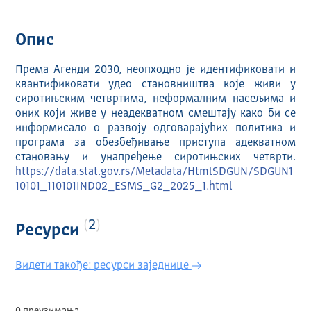
Опис
Према Агенди 2030, неопходно је идентификовати и
квантификовати удео становништва које живи у
сиротињским четвртима, неформалним насељима и
оних који живе у неадекватном смештају како би се
информисало о развоју одговарајућих политика и
програма за обезбеђивање приступа адекватном
становању и унапређење сиротињских четврти.
https://data.stat.gov.rs/Metadata/HtmlSDGUN/SDGUN1
10101_110101IND02_ESMS_G2_2025_1.html
2
Ресурси
Видети такође: ресурси заједнице