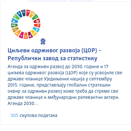
Циљеви одрживог развоја (ЦОР) -
Републички завод за статистику
Агенда за одрживи развој до 2030. године и 17
циљева одрживог развоја (ЦОР) које су усвојиле све
државе чланице Уједињених нација у септембру
2015. године, представљају глобални стратешки
оквир за одрживи развој коме треба да стреме све
државе чланице и међународни релевантни актери.
Агенда 2030…
305
скуповa података