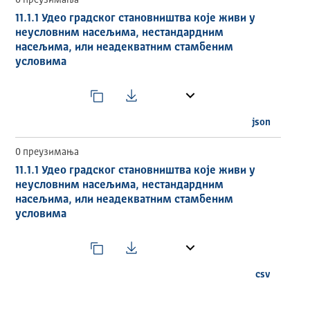
0 преузимања
11.1.1 Удео градског становништва које живи у
неусловним насељима, нестандардним
насељима, или неадекватним стамбеним
условима
json
0 преузимања
11.1.1 Удео градског становништва које живи у
неусловним насељима, нестандардним
насељима, или неадекватним стамбеним
условима
csv