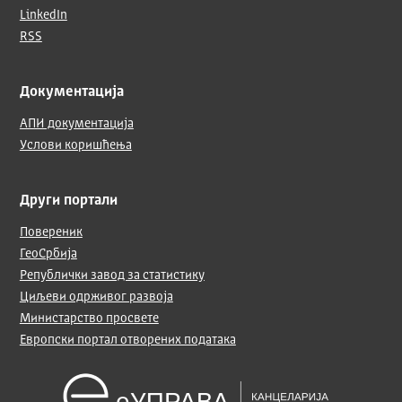
LinkedIn
RSS
Документација
АПИ документација
Услови коришћења
Други портали
Повереник
ГеоСрбија
Републички завод за статистику
Циљеви одрживог развоја
Министарство просвете
Европски портал отворених података