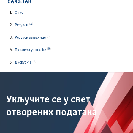
САЖЕТАК
Опис
2
Ресурси
0
Ресурси заједнице
0
Примери употребе
0
Дискусије
Укључите се у свет
отворених података