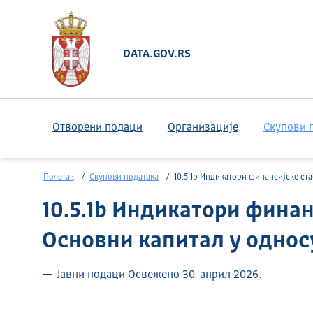
DATA.GOV.RS
Отворени подаци
Организације
Скупови 
Почетак
Скупови података
10.5.1b Индикатори финансијске стабилности: Основни капитал у односу на ризичну 
10.5.1b Индикатори финан
Основни капитал у однос
— Јавни подаци Освежено 30. април 2026.