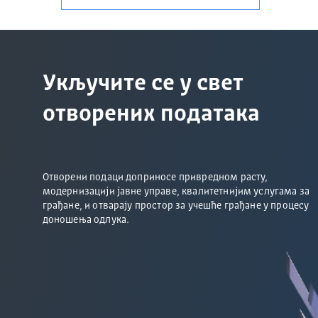
Укључите се у свет
отворених података
Отворени подаци доприносе привредном расту,
модернизацији јавне управе, квалитетнијим услугама за
грађане, и отварају простор за учешће грађане у процесу
доношења одлука.