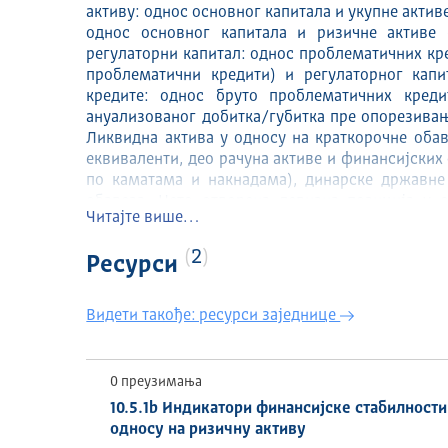
активу: однос основног капитала и укупне актив
однос основног капитала и ризичне активе 
регулаторни капитал: однос проблематичних кр
проблематични кредити) и регулаторног капи
кредите: однос бруто проблематичних креди
ануализованог добитка/губитка пре опорезивањ
Ликвидна актива у односу на краткорочне обав
еквиваленти, део рачуна активе и финансијских
по каматама и накнадама), динарске државне
обавеза. Нето отворена девизна позиција у о
Читајте више…
отворене девизне позиције (нето отворена 
регулаторног 
2
Ресурси
https://data.stat.gov.rs/Metadata/HtmlSDGUN
Видети такође: ресурси заједнице
0 преузимања
10.5.1b Индикатори финансијске стабилности
односу на ризичну активу