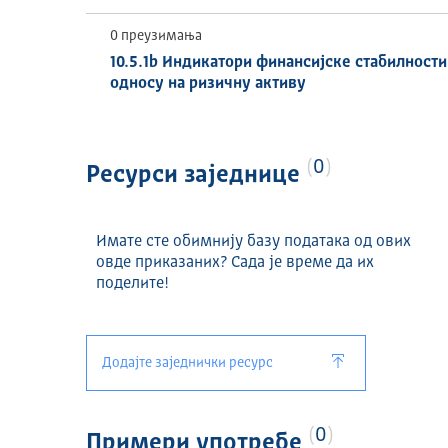
0 преузимања
10.5.1b Индикатори финансијске стабилности
односу на ризичну активу
0
Ресурси заједнице
Имате сте обимнију базу података од ових
овде приказаних? Сада је време да их
поделите!
Додајте заједнички ресурс
0
Примери употребе