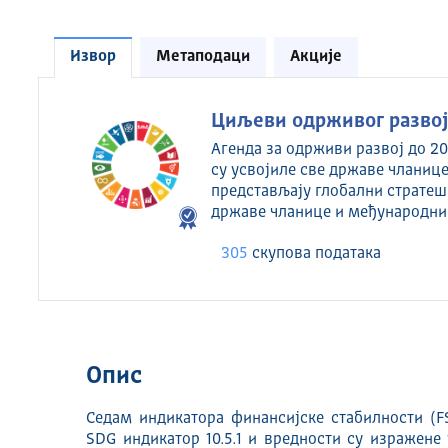
Извор
Метаподаци
Акције
Циљеви одрживог развоја
Агенда за одрживи развој до 20
су усвојиле све државе чланице
представљају глобални стратеш
државе чланице и међународни
305
скуповa података
Опис
Седам индикатора финансијске стабилности (FSI
SDG индикатор 10.5.1 и вредности су изражене