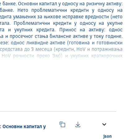
е банке. Основни капитал у односу на ризичну активу:
банке. Нето проблематични кредити у односу на
едита умањених за њихове исправке вредности (нето
тала. Проблематични кредити у односу на укупне
та и укупних кредита. Принос на активу: однос
а и просечног стања билансне активе у току године.
езе: однос ликвидне активе (готовина и готовински
 средстава до 3 месеца (кредити, HoV и потраживања
 HoV рочности преко 3м)) и укупних краткорочних
дносу на регулаторни капитал: однос укупне нето
девизна позиција и позиција у злату) и укупног
капитала банке.
/SDGUN10050102_100501IND02_ESMS_G0_2025_1.html
: Основни капитал у
json