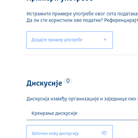
Истражите примере употребе овог сета података
Да ли сте користили ове податке? Референцирајт
Додајте пример употребе
0
Дискусије
Дискусија између организације и заједнице око 
Започни нову дискусију