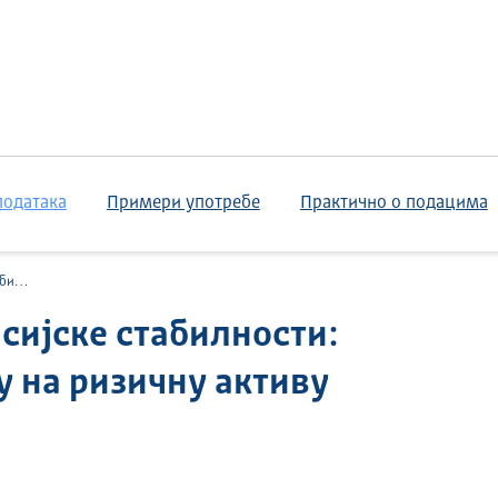
података
Примери употребе
Практично о подацима
активу
сијске стабилности:
у на ризичну активу