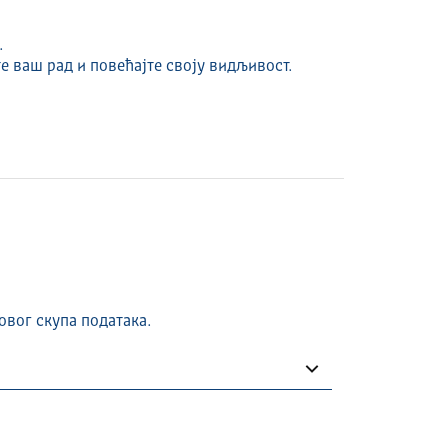
.
е ваш рад и повећајте своју видљивост.
овог скупа података.