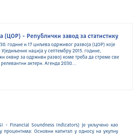
 (ЦОР) - Републички завод за статистику
30. године и 17 циљева одрживог развоја (ЦОР) које
 Уједињених нација у септембру 2015. године,
ки оквир за одрживи развој коме треба да стреме све
 релевантни актери. Агенда 2030…
 - Financial Soundness Indicators) је укључено као
 у процентима: Основни капитал у односу на укупну