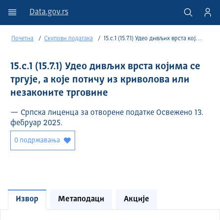
Data.gov.rs
Почетна
Скупови података
15.c.1 (15.7.1) Удео дивљих врста којима се тргује, а које потичу из криволова или незаконите трговине
15.c.1 (15.7.1) Удео дивљих врста којима се
тргује, а које потичу из криволова или
незаконите трговине
— Српска лиценца за отворене податке Освежено 13.
фебруар 2025.
0 подржавања
Извор
Метаподаци
Акције