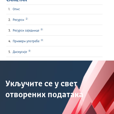
САЖЕТАК
Опис
2
Ресурси
0
Ресурси заједнице
0
Примери употребе
0
Дискусије
Укључите се у свет
отворених података