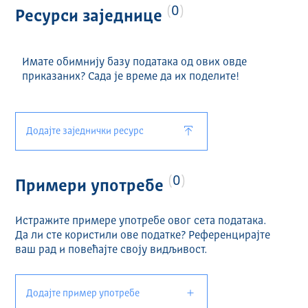
0
Ресурси заједнице
Имате обимнију базу података од ових овде
приказаних? Сада је време да их поделите!
Додајте заједнички ресурс
0
Примери употребе
Истражите примере употребе овог сета података.
Да ли сте користили ове податке? Референцирајте
ваш рад и повећајте своју видљивост.
Додајте пример употребе