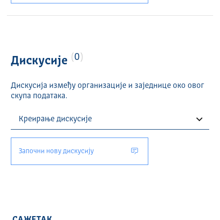
0
Дискусије
Дискусија између организације и заједнице око овог
скупа података.
Започни нову дискусију