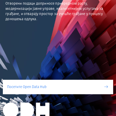
Отворени подаци доприносе привредном расту,
модернизацији јавне управе, квалитетнијим услугама за
грађане, и отварају простор за учешће грађане у процесу
доношења одлука.
Посетите Open Data Hub