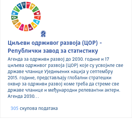
Циљеви одрживог развоја (ЦОР) -
Републички завод за статистику
Агенда за одрживи развој до 2030. године и 17
циљева одрживог развоја (ЦОР) које су усвојиле све
државе чланице Уједињених нација у септембру
2015. године, представљају глобални стратешки
оквир за одрживи развој коме треба да стреме све
државе чланице и међународни релевантни актери.
Агенда 2030…
305
скуповa података