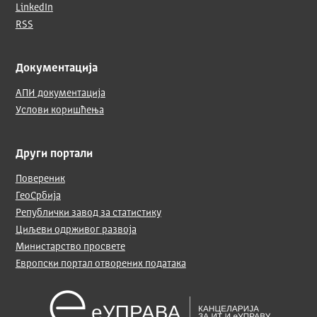
LinkedIn
RSS
Документација
АПИ документација
Услови коришћења
Други портали
Повереник
ГеоСрбија
Републички завод за статистику
Циљеви одрживог развоја
Министарство просвете
Европски портал отворених података