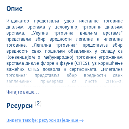
Опис
Индикатор представља удео илегалне трговине
дивљим врстама у целокупној трговини дивљим
врстама. „Укупна трговина дивљим врстама”
представља збир вредности легалне и илегалне
трговине. „Легална трговина” представља збир
вредности свих пошиљки обављених у складу са
Конвенцијом о међународној трговини угроженим
врстама дивље флоре и фауне (CITES), уз коришћење
важећих CITES дозвола и сертификата. „Илегална
трговина” представља збир вредности свих
заплењених примерака са листе CITES-a.
https://data.stat.gov.rs/Metadata/HtmlSDGUN/SDGUN1
Читајте више…
51201_150701IND01_ESMS_G0_2025_1.html
2
Ресурси
Видети такође: ресурси заједнице