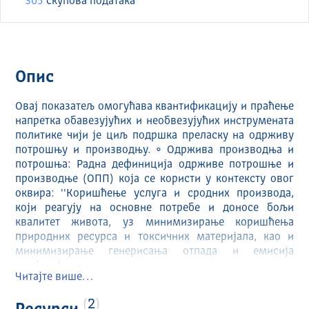
305
скуповa података
Опис
Овај показатељ омогућава квантификацију и праћење
напретка обавезујућих и необвезујућих инструмената
политике чији је циљ подршка преласку на одрживу
потрошњу и производњу. • Одржива производња и
потрошња: Радна дефиниција одрживе потрошње и
производње (ОПП) која се користи у контексту овог
оквира: ''Коришћење услуга и сродних производа,
који реагују на основне потребе и доносе бољи
квалитет живота, уз минимизирање коришћења
природних ресурса и токсичних материјала, као и
минимизирање генерисања отпада и емисија
загађујућих материја током животног циклуса услуге
Читајте више…
или производа, како не би угрозили потребе будуће
генерације.'' • Политика: Кроз прилично флексибилан
2