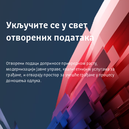
Укључите се у свет
отворених података
Отворени подаци доприносе привредном расту,
модернизацији јавне управе, квалитетнијим услугама за
грађане, и отварају простор за учешће грађане у процесу
доношења одлука.