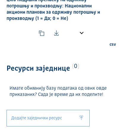
циљ подршка преласку на одрживу
потрошњу и производњу: Национални
акциони планови за одрживу потрошњу и
производњу (1 = Да; 0 = Не)
csv
0
Ресурси заједнице
Имате обимнију базу података од ових овде
приказаних? Сада је време да их поделите!
Додајте заједнички ресурс