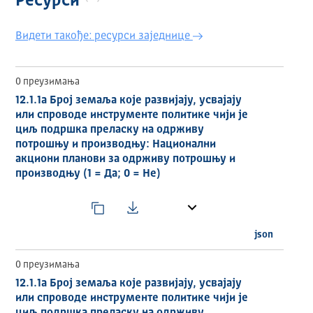
Ресурси
и специфичан контекст, политика се дефинише као
правац деловања који је званично договорен од
стране ентитета или организације (владине и
Видети такође: ресурси заједнице
невладине) и ефикасно спроводи ради остварења
одређених циљева. • Инструменти политике за
одрживу потрошњу и производњу: Инструменти
0 преузимања
политике се односе на средства - методологије, мере
12.1.1a Број земаља које развијају, усвајају
или интервенције - које се користе за постизање тих
или спроводе инструменте политике чији је
циљева. У случају ОПП-а, такви инструменти су
циљ подршка преласку на одрживу
дизајнирани и примењени како би се смањили утицаји
потрошњу и производњу: Национални
потрошње и производње на животну средину, са
акциони планови за одрживу потрошњу и
циљем стварања економских и / или социјалних
производњу (1 = Да; 0 = Не)
користи. Напредак се односи на развој, усвајање,
примену или евалуацију таквих инструмената
политике.
https://data.stat.gov.rs/Metadata/HtmlSDGUN/SDGUN1
2010101_12010101IND01_ESMS_G0_2025_1.html
json
0 преузимања
12.1.1a Број земаља које развијају, усвајају
или спроводе инструменте политике чији је