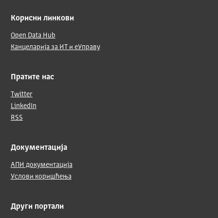
Корисни линкови
Open Data Hub
Канцеларија за ИТ и еУправу
Пратите нас
Twitter
LinkedIn
RSS
Документација
АПИ документација
Услови коришћења
Други портали