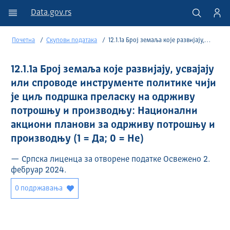
Data.gov.rs
Почетна
Скупови података
12.1.1a Број земаља које развијају, усвајају или спроводе инструменте политике чији је циљ подршка преласку на одрживу...
12.1.1a Број земаља које развијају, усвајају
или спроводе инструменте политике чији
је циљ подршка преласку на одрживу
потрошњу и производњу: Национални
акциони планови за одрживу потрошњу и
производњу (1 = Да; 0 = Не)
— Српска лиценца за отворене податке Освежено 2.
фебруар 2024.
0 подржавања