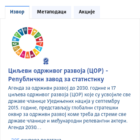
Извор
Метаподаци
Акције
Циљеви одрживог развоја (ЦОР) -
Републички завод за статистику
Агенда за одрживи развој до 2030. године и 17
циљева одрживог развоја (ЦОР) које су усвојиле све
државе чланице Уједињених нација у септембру
2015. године, представљају глобални стратешки
оквир за одрживи развој коме треба да стреме све
државе чланице и међународни релевантни актери.
Агенда 2030…