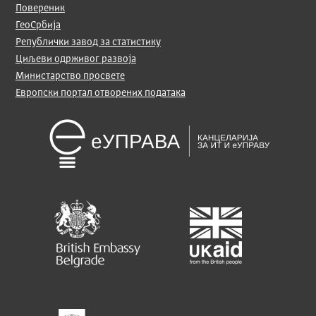
Повереник
ГеоСрбија
Републички завод за статистику
Циљеви одрживог развоја
Министарство просвете
Европски портал отворених података