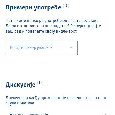
0
Примери употребе
Истражите примере употребе овог сета података.
Да ли сте користили ове податке? Референцирајте
ваш рад и повећајте своју видљивост.
Додајте пример употребе
0
Дискусије
Дискусија између организације и заједнице око овог
скупа података.