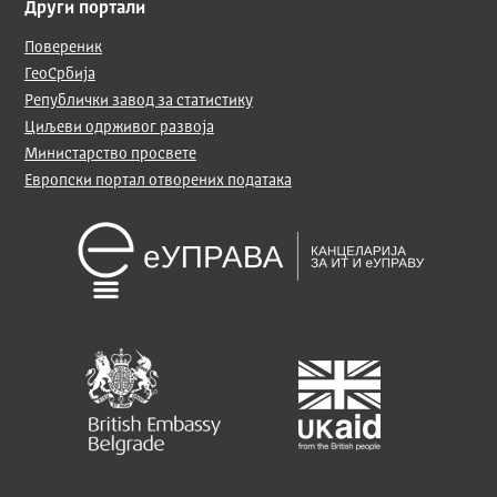
Други портали
Повереник
ГеоСрбија
Републички завод за статистику
Циљеви одрживог развоја
Министарство просвете
Европски портал отворених података