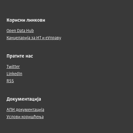
Корисни линкови
Open Data Hub
Канцеларија за ИТ и еУправу
Пратите нас
Twitter
LinkedIn
RSS
Документација
АПИ документација
Услови коришћења