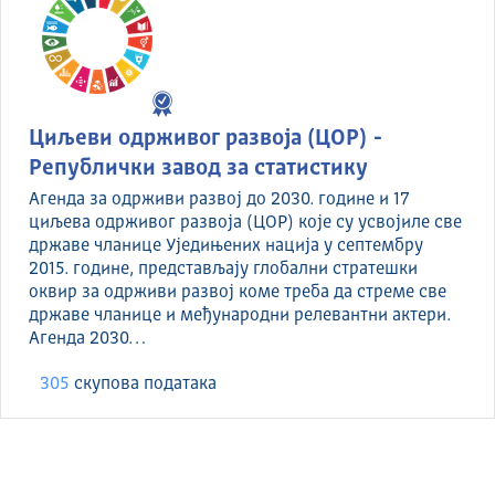
Циљеви одрживог развоја (ЦОР) -
Републички завод за статистику
Агенда за одрживи развој до 2030. године и 17
циљева одрживог развоја (ЦОР) које су усвојиле све
државе чланице Уједињених нација у септембру
2015. године, представљају глобални стратешки
оквир за одрживи развој коме треба да стреме све
државе чланице и међународни релевантни актери.
Агенда 2030…
305
скуповa података