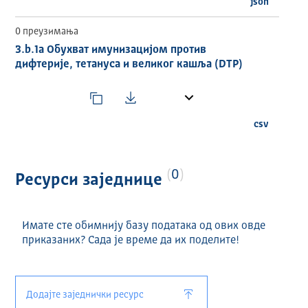
json
0 преузимања
3.b.1a Обухват имунизацијом против
дифтерије, тетануса и великог кашља (DTP)
csv
0
Ресурси заједнице
Имате сте обимнију базу података од ових овде
приказаних? Сада је време да их поделите!
Додајте заједнички ресурс