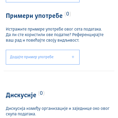
0
Примери употребе
Истражите примере употребе овог сета података.
Да ли сте користили ове податке? Референцирајте
ваш рад и повећајте своју видљивост.
Додајте пример употребе
0
Дискусије
Дискусија између организације и заједнице око овог
скупа података.