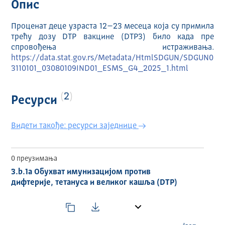
Опис
Проценат деце узраста 12–23 месеца која су примила
трећу дозу DTP вакцине (DTP3) било када пре
спровођења истраживања.
https://data.stat.gov.rs/Metadata/HtmlSDGUN/SDGUN0
3110101_03080109IND01_ESMS_G4_2025_1.html
2
Ресурси
Видети такође: ресурси заједнице
0 преузимања
3.b.1a Обухват имунизацијом против
дифтерије, тетануса и великог кашља (DTP)