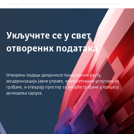
Укључите се у свет
отворених података
Отворени подаци доприносе привредном расту,
модернизацији јавне управе, квалитетнијим услугама за
грађане, и отварају простор за учешће грађане у процесу
доношења одлука.