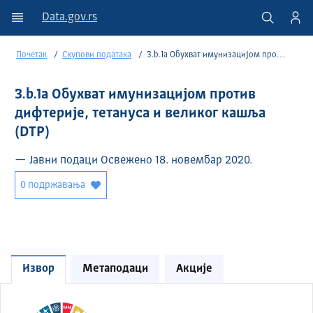
Data.gov.rs
Почетак
Скупови података
3.b.1a Обухват имунизацијом против дифтерије, тетануса и великог кашља (DTP)
3.b.1a Обухват имунизацијом против
дифтерије, тетануса и великог кашља
(DTP)
— Јавни подаци Освежено 18. новембар 2020.
0 подржавања
Извор
Метаподаци
Акције