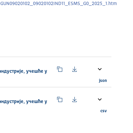
/SDGUN09020102_09020102IND11_ESMS_G0_2025_1.htm
индустрије, учешће у
json
индустрије, учешће у
csv