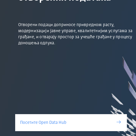
Отворени подаци доприносе привредном расту,
модернизацији јавне управе, квалитетнијим услугама за
грађане, и отварају простор за учешће грађане у процесу
доношења одлука.
Посетите Open Data Hub