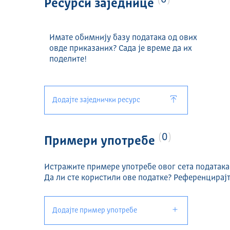
0
Ресурси заједнице
Имате обимнију базу података од ових
овде приказаних? Сада је време да их
поделите!
Додајте заједнички ресурс
0
Примери употребе
Истражите примере употребе овог сета података
Да ли сте користили ове податке? Референцирајт
Додајте пример употребе