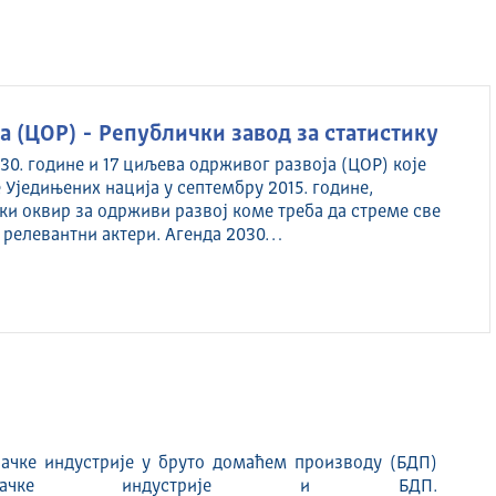
 (ЦОР) - Републички завод за статистику
30. године и 17 циљева одрживог развоја (ЦОР) које
 Уједињених нација у септембру 2015. године,
ки оквир за одрживи развој коме треба да стреме све
 релевантни актери. Агенда 2030…
ачке индустрије у бруто домаћем производу (БДП)
ђивачке индустрије и БДП.