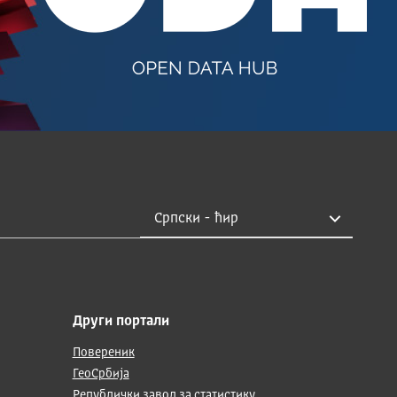
Други портали
Повереник
ГеоСрбија
Републички завод за статистику