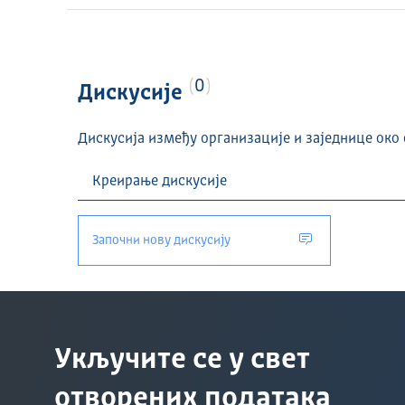
0
Дискусије
Дискусија између организације и заједнице око 
Започни нову дискусију
Укључите се у свет
отворених података