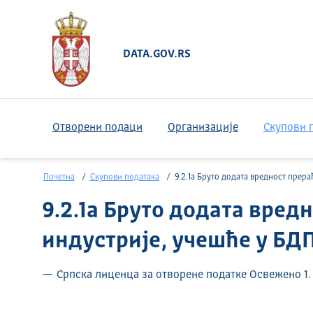
DATA.GOV.RS
Отворени подаци
Организације
Скупови 
Почетна
Скупови података
9.2.1a Бруто додата вредност прерађивачке индустрије, учешће у Б
9.2.1a Бруто додата вред
индустрије, учешће у БД
— Српска лиценца за отворене податке Освежено 1. 