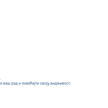
.
е ваш рад и повећајте своју видљивост.