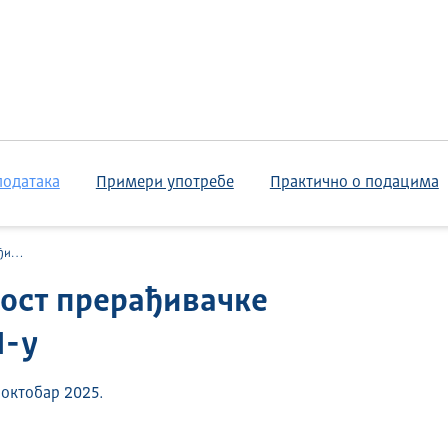
података
Примери употребе
Практично о подацима
ДП-у
ност прерађивачке
П-у
октобар 2025.