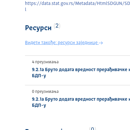
https://data.stat.gov.rs/Metadata/HtmlSDGUN
l
2
Ресурси
Видети такође: ресурси заједнице
4 преузимања
9.2.1a Бруто додата вредност прерађивачке 
БДП-у
0 преузимања
9.2.1a Бруто додата вредност прерађивачке 
БДП-у