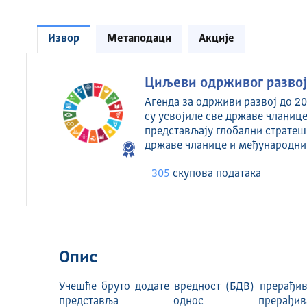
Извор
Метаподаци
Акције
Циљеви одрживог развоја
Агенда за одрживи развој до 20
су усвојиле све државе чланице
представљају глобални стратеш
државе чланице и међународни
305
скуповa података
Опис
Учешће бруто додате вредност (БДВ) прерађив
представља однос прера