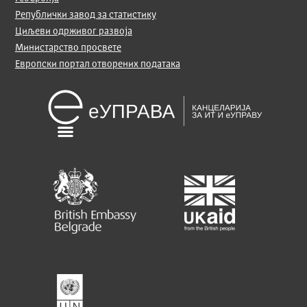
Републички завод за статистику
Циљеви одрживог развоја
Министарство просвете
Европски портал отворених података