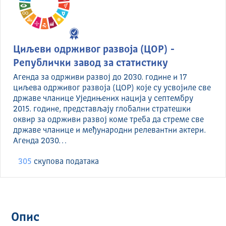
Циљеви одрживог развоја (ЦОР) -
Републички завод за статистику
Агенда за одрживи развој до 2030. године и 17
циљева одрживог развоја (ЦОР) које су усвојиле све
државе чланице Уједињених нација у септембру
2015. године, представљају глобални стратешки
оквир за одрживи развој коме треба да стреме све
државе чланице и међународни релевантни актери.
Агенда 2030…
305
скуповa података
Опис