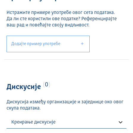
Истражите примере употребе овог сета података.
Да ли сте користили ове податке? Референцирајте
ваш рад и повећајте своју видљивост.
Додајте пример употребе
0
Дискусије
Дискусија између организације и заједнице око овог
скупа података.