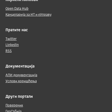
Корисни линкови
Open Data Hub
Канцеларија за ИТ и еУправу
Пратите нас
Twitter
LinkedIn
RSS
Документација
АПИ документација
Услови коришћења
Други портали
Повереник
ГеоСрбија