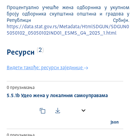
Процентуално учешће жена одборника у укупном
броју одборника скупштина општина и градова у
Републици Србији.
https://data.stat.gov.rs/Metadata/HtmlSDGUN/SDGUN0
5050102_05050102IND01_ESMS_G4_2025_1.html
2
Ресурси
Видети такође: ресурси заједнице
0 преузимања
5.5.1b Удео жена у локалним самоуправама
json
0 преузимања