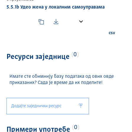
5.5.1b Удео жена у локалним самоуправама
csv
0
Ресурси заједнице
Имате сте обимнију базу података од ових овде
приказаних? Сада је време да их поделите!
Додајте заједнички ресурс
0
Примери употребе