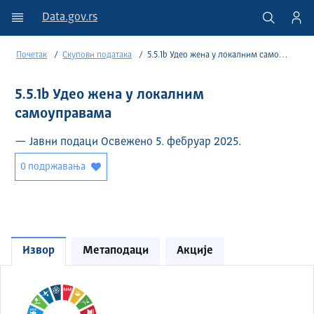
Data.gov.rs
Почетак
Скупови података
5.5.1b Удео жена у локалним самоуправама
5.5.1b Удео жена у локалним
самоуправама
— Јавни подаци Освежено 5. фебруар 2025.
0 подржавања
Извор
Метаподаци
Акције