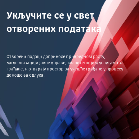
Укључите се у свет
отворених података
Отворени подаци доприносе привредном расту,
модернизацији јавне управе, квалитетнијим услугама за
грађане, и отварају простор за учешће грађане у процесу
доношења одлука.