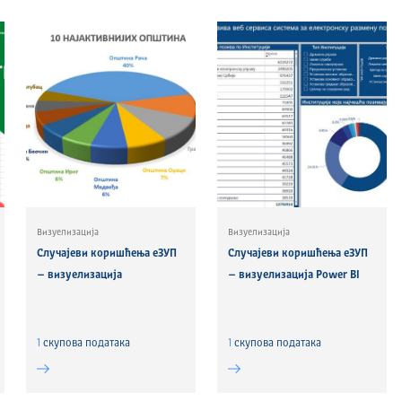
Визуелизација
Визуелизација
Случајеви коришћења еЗУП
Случајеви коришћења еЗУП
– визуелизација
– визуелизација Power BI
1
скуповa података
1
скуповa података