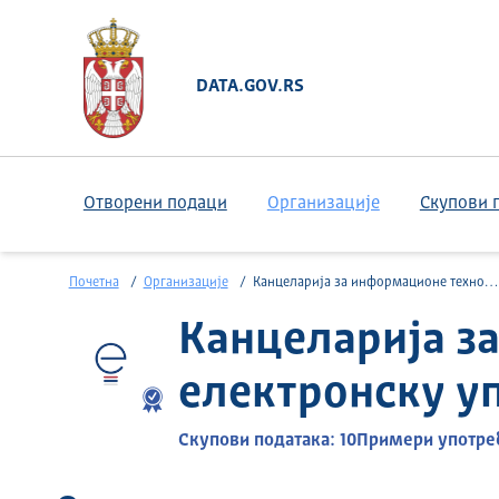
DATA.GOV.RS
Отворени подаци
Организације
Скупови 
Почетна
Организације
Канцеларија за информационе технологије и електронску управу
Канцеларија з
електронску у
Скупови података: 10
Примери употреб