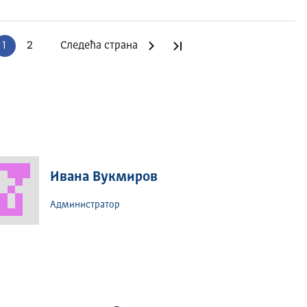
1
2
Следећа страна
Последња страна
Ивана Вукмиров
Администратор