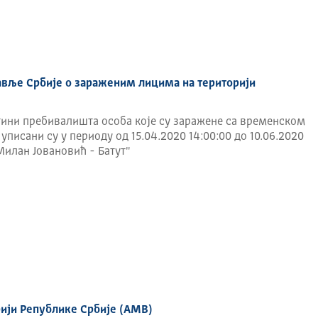
 на:
ионисање система електронске управе и информационих
е и служби Владе;
ационо-комуникационих технологија у органима државне
равље Србије о зараженим лицима на територији
примени информационо-комуникационих технологија у
штини пребивалишта особа које су заражене са временском
напређење рачунарске мреже републичких органа;
уписани су у периоду од 15.04.2020 14:00:00 до 10.06.2020
Милан Јовановић - Батут"
КТ система у републичким органима (ЦЕРТ републичких
ионисања интернет приступа, интернет сервиса и других
муникационе опреме за потребе органа државне управе и
себним прописима.
рији Републике Србије (AMB)