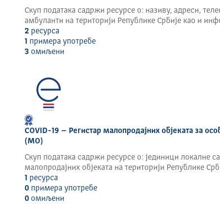
Скуп података садржи ресурсе о: називу, адреси, тел
амбуланти на територији Републике Србије као и инф
2
ресурса
1
примера употребе
3
омиљени
COVID-19 – Регистар малопродајних објеката за особ
(МО)
Скуп података садржи ресурсе о: јединици локалне с
малопродајних објеката на територији Републике Срб
1
ресурса
0
примера употребе
0
омиљени