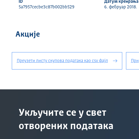
ID
Датум креирања
5a7957cecbe3c87b002bb529
6. фебруар 2018.
Акције
Преузети листу скупова података као csv фајл
При
Укључите се у свет
отворених података