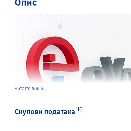
Опис
Читајте више…
10
Скупови података