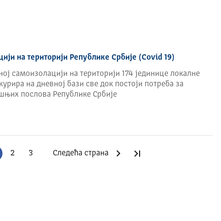
ији на територији Републике Србије (Covid 19)
ној самоизолацији на територији 174 јединице локалне
журира на дневној бази све док постоји потреба за
шњих послова Републике Србије
2
3
Следећа страна
Последња страна