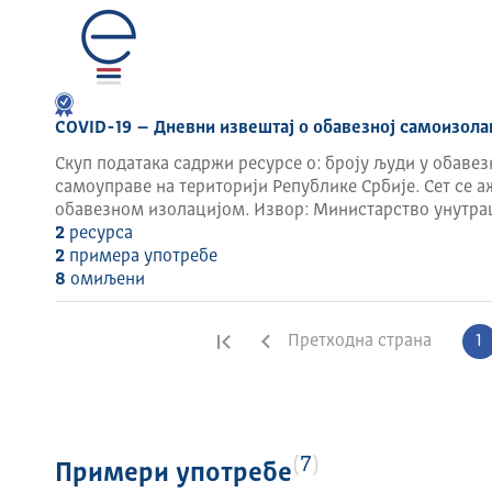
COVID-19 – Дневни извештај о обавезној самоизолац
Скуп података садржи ресурсе о: броју људи у обавез
самоуправе на територији Републике Србије. Сет се а
обавезном изолацијом. Извор: Министарство унутра
2
ресурса
2
примера употребе
8
омиљени
Прва страна
Претходна страна
1
7
Примери употребе