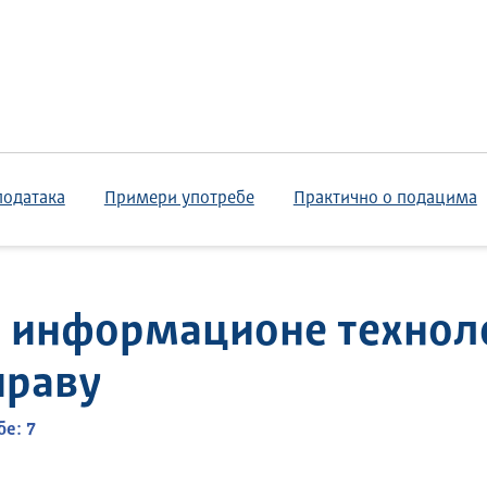
података
Примери употребе
Практично о подацима
а информационе техноло
праву
е: 7