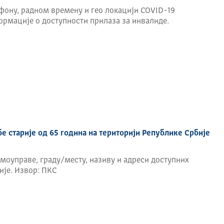
ефону, радном времену и гео локацији COVID-19
ормације о доступности прилаза за инвалиде.
е старије од 65 година на територији Републике Србије
амоуправе, граду/месту, називу и адреси доступних
ије. Извор: ПКС