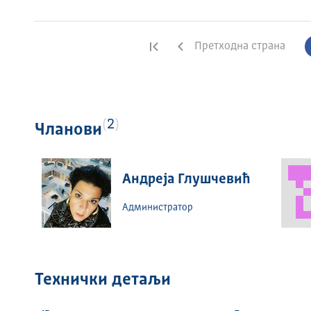
Прва страна
Претходна страна
2
Чланови
Андреја Глушчевић
Администратор
Технички детаљи