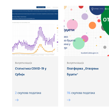
Визуелизација
Визуелизација
Статистика COVID-19 у
Платформа „Отворени
Србији
буџети“
2
скуповa података
116
скуповa података