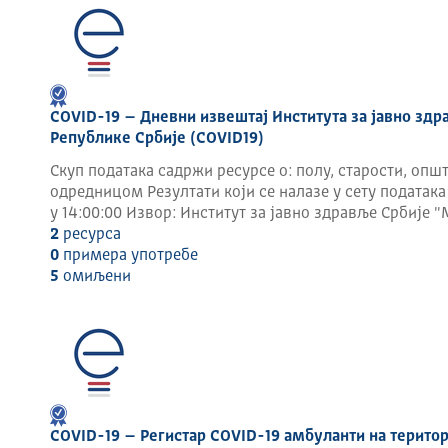
Канцеларија обавља стручне послове који се односе
Пројектовање, усклађивање, развој и функц
система и инфраструктуре органа државне управ
Развој и примену стандарда у увођењу информ
COVID-19 – Дневни извештај Института за јавно зд
управе и службама Владе, као и подршку у 
Републике Србије (COVID19)
органима државне управе и службама Владе;
Скуп података садржи ресурсе о: полу, старости, оп
Пројектовање, развој, изградњу, одржавање и у
одредницом Резултати који се налазе у сету података 
у 14:00:00 Извор: Институт за јавно здравље Србије "
Послове за потребе Центра за безбедност И
2
ресурса
органа);
0
примера употребе
5
омиљени
Пружање услуга пројектовања, развоја и функц
централизованих електронских сервиса;
Планирање развоја и набавке рачунарске и ко
служби Владе, као и друге послове одређене по
COVID-19 – Регистар COVID-19 амбуланти на терито