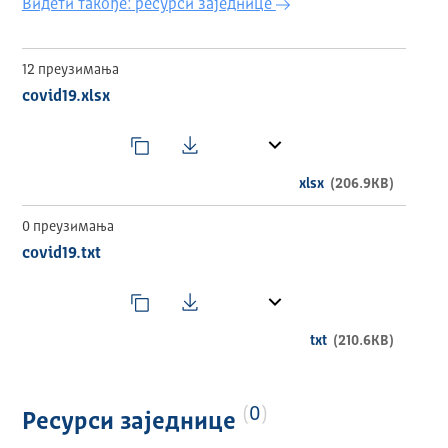
Видети такође: ресурси заједнице
12 преузимања
covid19.xlsx
xlsx
(206.9KB)
0 преузимања
covid19.txt
txt
(210.6KB)
0
Ресурси заједнице