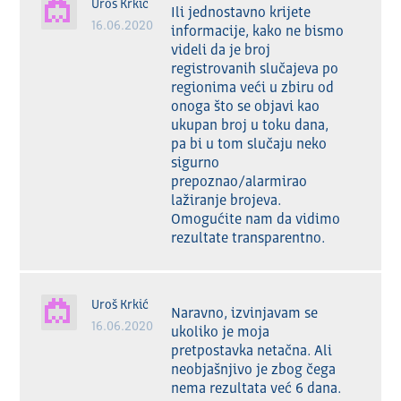
Uroš Krkić
Ili jednostavno krijete 
16.06.2020
informacije, kako ne bismo 
videli da je broj 
registrovanih slučajeva po 
regionima veći u zbiru od 
onoga što se objavi kao 
ukupan broj u toku dana, 
pa bi u tom slučaju neko 
sigurno 
prepoznao/alarmirao 
lažiranje brojeva. 
Omogućite nam da vidimo 
rezultate transparentno.
Uroš Krkić
Naravno, izvinjavam se 
16.06.2020
ukoliko je moja 
pretpostavka netačna. Ali 
neobjašnjivo je zbog čega 
nema rezultata već 6 dana. 