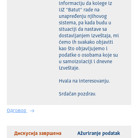
informaciju da kolege iz 
IJZ "Batut" rade na 
unapređenju njihovog 
sistema, pa kada budu u 
situaciji da nastave sa 
dostavljanjem izveštaja, mi 
ćemo ih svakako objaviti 
kao što objavljujemo i 
podatke o osobama koje su 
u samoizolaciji i dnevne 
izveštaje.

Hvala na interesovanju.

Srdačan pozdrav.
Одговор
Дискусија завршена
Ažuriranje podatak