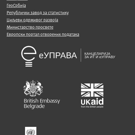
ГеоСрбија
Републички завод за статистику
Циљеви одрживог развоја
Министарство просвете
Европски портал отворених података