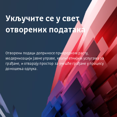
Укључите се у свет
отворених података
Отворени подаци доприносе привредном расту,
модернизацији јавне управе, квалитетнијим услугама за
грађане, и отварају простор за учешће грађане у процесу
доношења одлука.