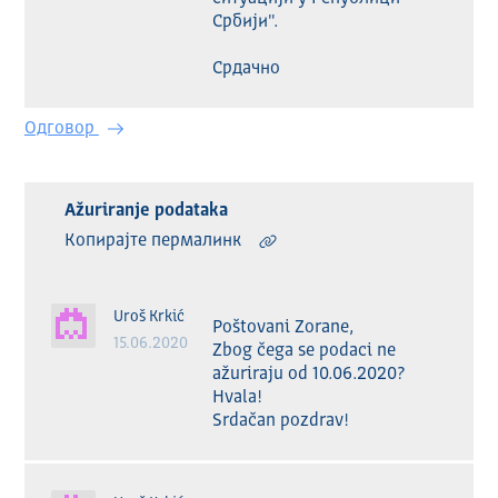
Србији".

Срдачно
Одговор
Ažuriranje podataka
Копирајте пермалинк
Uroš Krkić
Poštovani Zorane,

15.06.2020
Zbog čega se podaci ne 
ažuriraju od 10.06.2020?

Hvala!

Srdačan pozdrav!