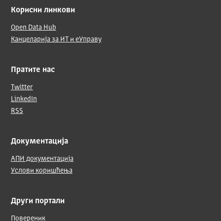
Корисни линкови
Open Data Hub
Канцеларија за ИТ и еУправу
Пратите нас
Twitter
LinkedIn
RSS
Документација
АПИ документација
Услови коришћења
Други портали
Повереник