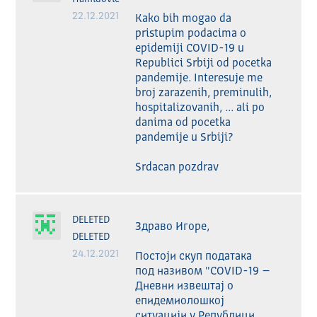
22.12.2021
Kako bih mogao da 
pristupim podacima o 
epidemiji COVID-19 u 
Republici Srbiji od pocetka 
pandemije. Interesuje me 
broj zarazenih, preminulih, 
hospitalizovanih, ... ali po 
danima od pocetka 
pandemije u Srbiji?

Srdacan pozdrav
DELETED
Здраво Игоре,

DELETED
24.12.2021
Постоји скуп података 
под називом "COVID-19 – 
Дневни извештај о 
епидемиолошкој 
ситуацији у Републици 