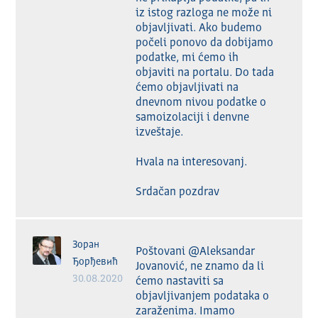
iz istog razloga ne može ni 
objavljivati. Ako budemo 
počeli ponovo da dobijamo 
podatke, mi ćemo ih 
objaviti na portalu. Do tada 
ćemo objavljivati na 
dnevnom nivou podatke o 
samoizolaciji i denvne 
izveštaje.

Hvala na interesovanj.

Srdačan pozdrav
Зоран
Poštovani @Aleksandar 
Ђорђевић
Jovanović, ne znamo da li 
30.08.2020
ćemo nastaviti sa 
objavljivanjem podataka o 
zaraženima. Imamo 