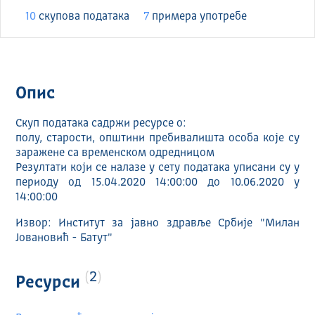
10
скуповa података
7
примера употребе
Опис
Скуп података садржи ресурсе о:
полу, старости, општини пребивалишта особа које су
заражене са временском одредницом
Резултати који се налазе у сету података уписани су у
периоду од 15.04.2020 14:00:00 до 10.06.2020 у
14:00:00
Извор: Институт за јавно здравље Србије "Милан
Јовановић - Батут"
2
Ресурси