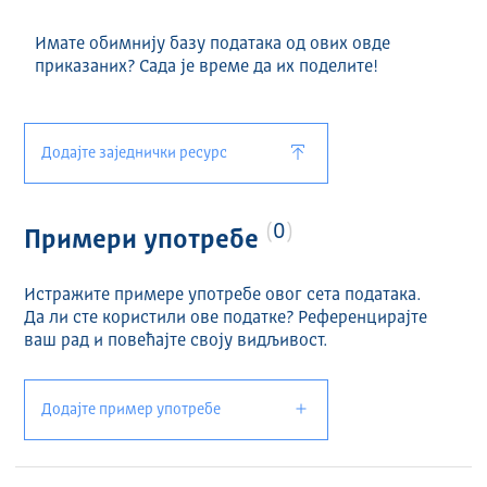
Имате обимнију базу података од ових овде
приказаних? Сада је време да их поделите!
Додајте заједнички ресурс
0
Примери употребе
Истражите примере употребе овог сета података.
Да ли сте користили ове податке? Референцирајте
ваш рад и повећајте своју видљивост.
Додајте пример употребе