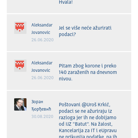
Hvala!
Aleksandar
Jel se više neće ažurirati 
Jovanovic
podaci? 
26.06.2020
Aleksandar
Pitam zbog korone i preko 
Jovanovic
140 zaraženih na dnevnom 
26.06.2020
nivou.
Зоран
Poštovani @Uroš Krkić, 
Ђорђевић
podaci se ne ažuriraju iz 
30.08.2020
razloga jer ih ne dobijamo 
od IJZ "Batut". Na žalost, 
Kancelarija za IT i eUpravu 
ne prikuplja podatke, pa ih 