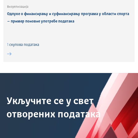
Визуелизација
Одлуке о финансирању и суфинансирању програма у области спорта
– пример поновне употребе података
1
скуповa података
Укључите се у свет
отворених података