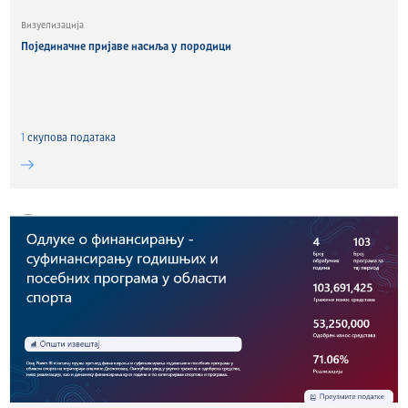
Визуелизација
Појединачне пријаве насиља у породици
1
скуповa података