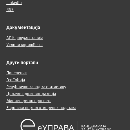
LinkedIn
RSS
Документација
АПИ документација
Услови коришћења
Други портали
Повереник
ГеоСрбија
Републички завод за статистику
Циљеви одрживог развоја
Министарство просвете
Европски портал отворених података