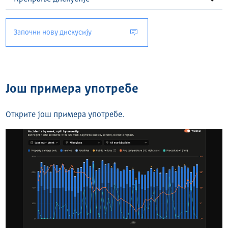
Започни нову дискусију
Још примера употребе
Открите још примера употребе.