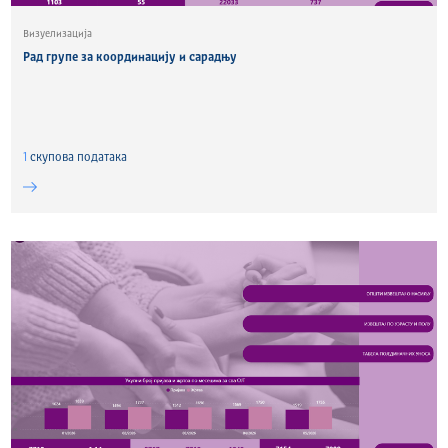
Визуелизација
Рад групе за координацију и сарадњу
1
скуповa података