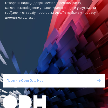
Отворени подаци доприносе привредном расту,
модернизацији јавне управе, квалитетнијим услугама за
грађане, и отварају простор за учешће грађане у процесу
доношења одлука.
Посетите Open Data Hub