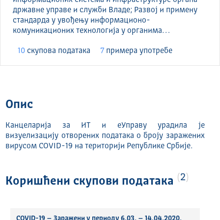
државне управе и служби Владе; Развој и примену
стандарда у увођењу информационо-
комуникационих технологија у органима…
10
скуповa података
7
примера употребе
Опис
Канцеларија за ИТ и еУправу урадила је
визуелизацију отворених података о броју заражених
вирусом COVID-19 на територији Републике Србије.
2
Коришћени скупови података
COVID-19 – Заражени у периоду 6.03. – 14.04.2020.