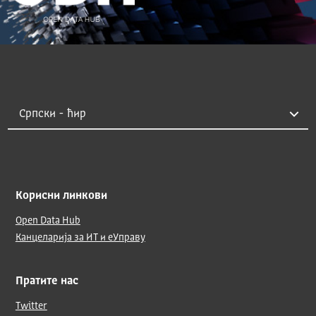
Корисни линкови
Open Data Hub
Канцеларија за ИТ и еУправу
Пратите нас
Twitter