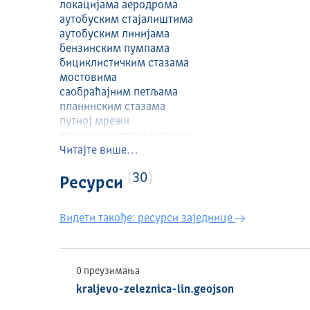
локацијама аеродрома
аутобуским стајалиштима
аутобуским линијама
бензинским пумпама
бициклистичким стазама
мостовима
саобраћајним петљама
планинским стазама
путној мрежи
планираној путној мрежи
тунелима
Читајте више…
обилазницама
30
и железници
Ресурси
на територији града Краљева.
Видети такође: ресурси заједнице
0 преузимања
kraljevo-zeleznica-lin.geojson