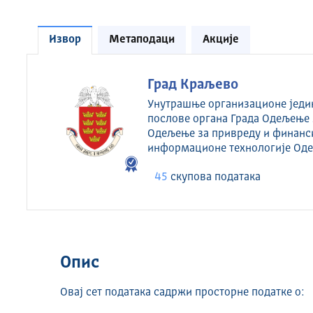
Извор
Метаподаци
Акције
Град Краљево
Унутрашње организационе једин
послове органа Града Одељење 
Одељење за привреду и финан
информационе технологије Оде
45
скуповa података
Опис
Овај сет података садржи просторне податке о: