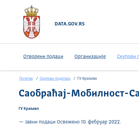
DATA.GOV.RS
Отворени подаци
Организације
Скупови 
Почетак
Скупови података
ГУ Краљево
Саобраћај-Мобилност-Са
ГУ Краљево
— Јавни подаци Освежено 10. фебруар 2022.