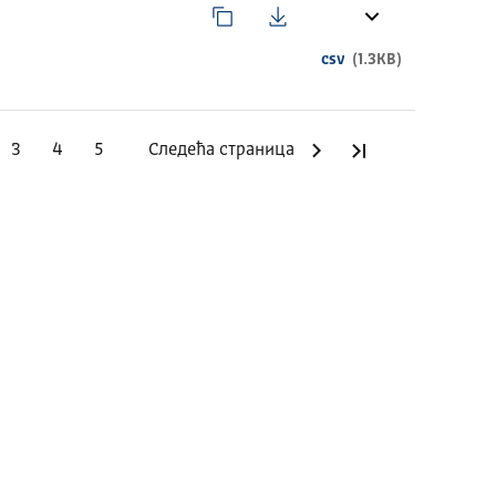
csv
(1.3KB)
3
4
5
Следећа страница
Последња стр