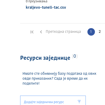
0 преузимања
kraljevo-tuneli-tac.csv
Прва страница
Претходна страница
1
2
0
Ресурси заједнице
Имате сте обимнију базу података од ових
овде приказаних? Сада је време да их
поделите!
Додајте заједнички ресурс