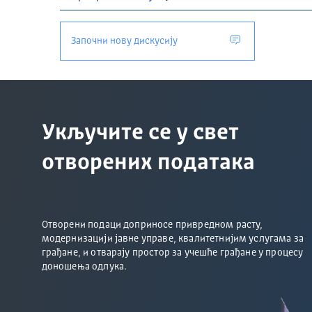
Започни нову дискусију
Укључите се у свет
отворених података
Отворени подаци доприносе привредном расту,
модернизацији јавне управе, квалитетнијим услугама за
грађане, и отварају простор за учешће грађане у процесу
доношења одлука.