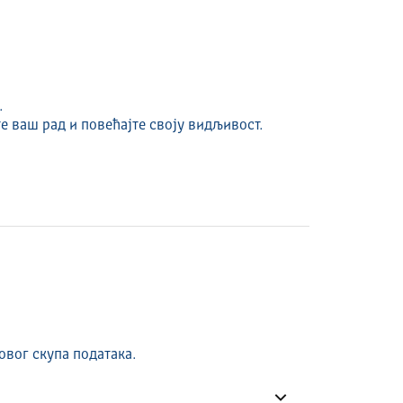
.
е ваш рад и повећајте своју видљивост.
овог скупа података.