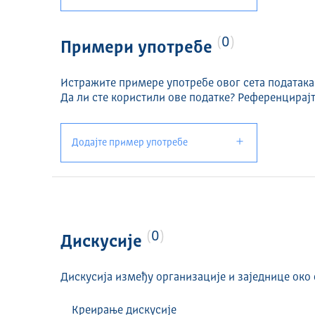
0
Примери употребе
Истражите примере употребе овог сета података
Да ли сте користили ове податке? Референцирајт
Додајте пример употребе
0
Дискусије
Дискусија између организације и заједнице око 