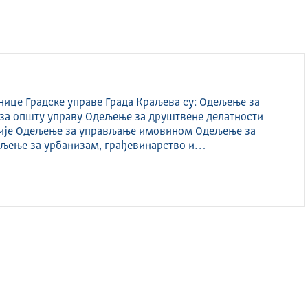
ице Градске управе Града Краљева су: Одељење за
за општу управу Одељење за друштвене делатности
сије Одељење за управљање имовином Одељење за
љење за урбанизам, грађевинарство и…