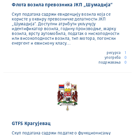
Флота возила превозника ЈКП „Шумадија“
Скуп података садржи евиденцију возила која се
користе у оквиру превозничке делатности ЈКП
„Шумадија“. Доступни атрибути укључују
идентификатор возила, годину производње, марку
возила, врсту аутомобила, податак о нископодности
или високоподности возила, тип мотора, погонски
енергент и емисиону класу…
ресурса
1
употреба
0
подржавања
0
GTFS Крагујевац
Скуп података садржи податке о функционисању