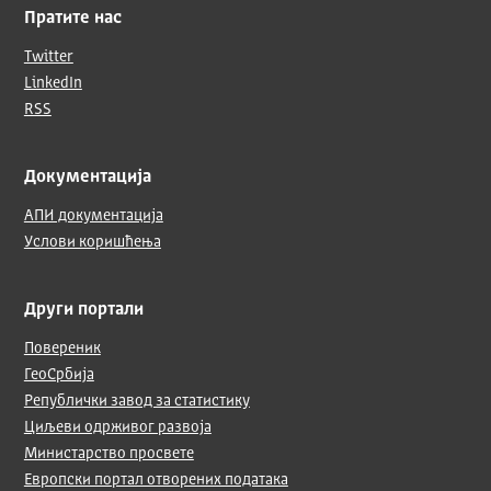
Пратите нас
Twitter
LinkedIn
RSS
Документација
АПИ документација
Услови коришћења
Други портали
Повереник
ГеоСрбија
Републички завод за статистику
Циљеви одрживог развоја
Министарство просвете
Европски портал отворених података