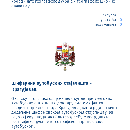
координате географске дужине и географске ширине
сваког ау…
ресурса
1
употреба
0
подржавања
0
Шифарник аутобуских стајалишта -
Крагујевац
Овај скуп података садржи целокупни преглед свих
аутобуских стајалишта у оквиру система јавног
градског превоза града Крагујевца, као и јединствено
додељене шифре сваком аутобуском стајалишту. Уз
то, овај скуп података ближе одређује координате
географске дужине и географске ширине сваког
аутобуског…