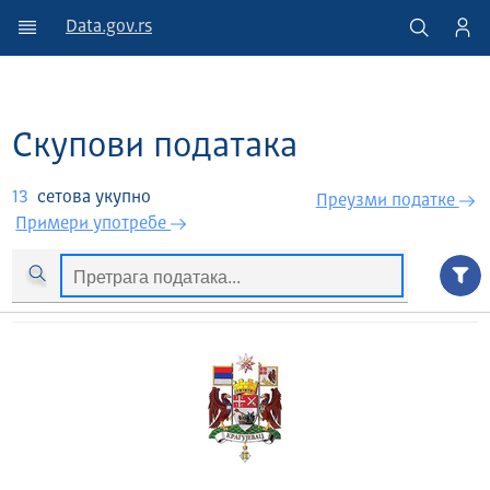
Data.gov.rs
Скупови података
13
сетова укупно
Преузми податкe
Примери употребе