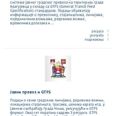
система јавног градског превоза на територији града
Крагујевца у складу са GTFS (General Transit Feed
Specification) стандардом. Подаци обухватају
информације о превознику, стајалиштима, линијама,
појединачним вожњама, редовима вожње,
временима долазака и…
ресурса
1
употреба
1
подржавања
1
Јавни превоз и GTFS
Подаци о свим градским линијама, редовима вожњи,
локацијама стајалишта, трасама, ценама карата итд. у
јавном саобраћају Града Ниша, укључујући и GTFS
формат. Овај сет података садржи 3 ресурса: GTFS