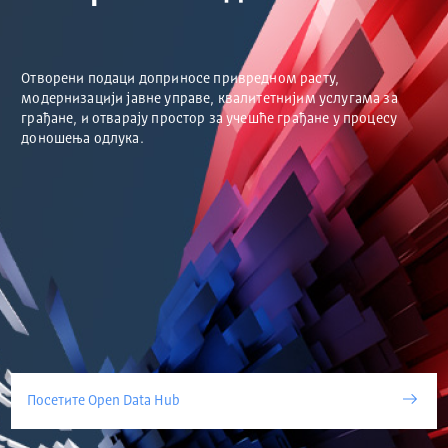
Отворени подаци доприносе привредном расту,
модернизацији јавне управе, квалитетнијим услугама за
грађане, и отварају простор за учешће грађане у процесу
доношења одлука.
Посетите Open Data Hub