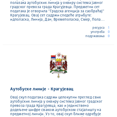
полазака аутобуских линија у оквиру система јавног
градског превоза града Крагујевца. Предметни сет
података је отворила "Градска агенција за саобраћај"
Крагујевац. Овај сет садржи следеће атрибуте:
идполаска, Линија, Дан, Времеполаска, Смер, Пола…
ресурса
1
употреба
0
подржавања
0
Аутобуске линије - Крагујевац
Овај скуп података садржи целокупни преглед свих
аутобуских линија у оквиру система јавног градског
превоза града Крагујевца, као и јединствено
додељене шифре сваком аутобуском стајалишту на
предметној линији. Уз то, овај скуп ближе одређује