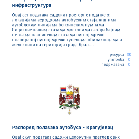
инфраструктура
Овај сет података садржи просторне податке о:
локацијама аеродрома аутобуским стајалиштима
аутобуским линијама бензинским пумпама
бициклистичким стазама мостовима саобраћајним
петљама планинским стазама путној мрежи
планираној путној мрежи тунелима обилазницама и
железници на територији града Краљ…
ресурса
30
употреба
0
подржавања
0
Распоред полазака аутобуса - Крагујевац
Овај скуп података садржи целокупни преглед свих