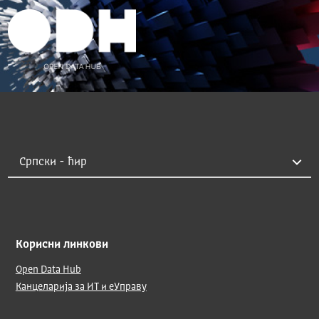
Корисни линкови
Open Data Hub
Канцеларија за ИТ и еУправу