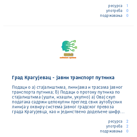
ресурса
1
употреба
0
подржавања
0
Град Крагујевац - јавни транспорт путника
Подаци о а) стајалиштима, линијама и трасама јавног
транспорта путника; б) Подаци о протоку путника по
стајалиштима (ушли, изашли, укупно) а) Овај скуп
података садржи целокупни преглед свих аутобуских
линија у оквиру система јавног градског превоза
града Крагујевца, као и јединствено додељене шифр…
ресурса
2
употреба
2
подржавања
0