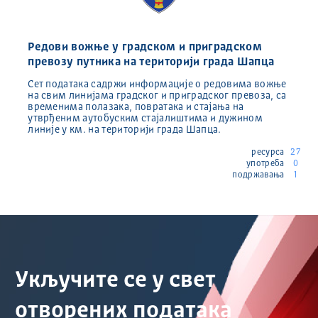
Редови вожње у градском и приградском
превозу путника на територији града Шапца
Сет података садржи информације о редовима вожње
на свим линијама градског и приградског превоза, са
временима полазака, повратака и стајања на
утврђеним аутобуским стајалиштима и дужином
линије у км. на територији града Шапца.
ресурса
27
употреба
0
подржавања
1
Укључите се у свет
отворених података