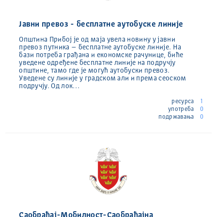
Јавни превоз - бесплатне аутобуске линије
Општина Прибој је од маја увела новину у јавни
превоз путника – бесплатне аутобуске линије. На
бази потреба грађана и економске рачунице, биће
уведене одређене бесплатне линије на подручју
општине, тамо где је могућ аутобуски превоз.
Уведене су линије у градском али и према сеоском
подручју. Од лок…
ресурса
1
употреба
0
подржавања
0
Саобраћај-Мобилност-Саобраћајна