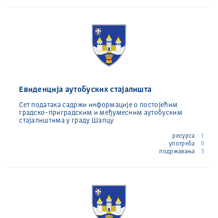
Евиденција аутобуских стајалишта
Сет података садржи информације о постојећим
градско-приградским и међумесним аутобуским
стајалиштима у граду Шапцу
ресурса
1
употреба
0
подржавања
3