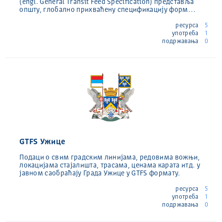
(engl. General Transit Feed Specification) представља
општу, глобално прихваћену спецификацију форм…
ресурса
5
употреба
1
подржавања
0
GTFS Ужице
Подаци о свим градским линијама, редовима вожњи,
локацијама стајалишта, трасама, ценама карата итд. у
јавном саобраћају Града Ужице у GTFS формату.
ресурса
5
употреба
1
подржавања
0