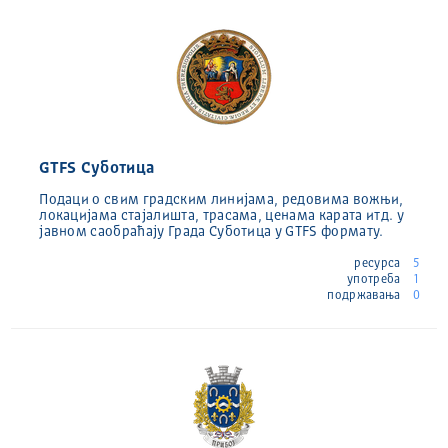
GTFS Суботица
Подаци о свим градским линијама, редовима вожњи,
локацијама стајалишта, трасама, ценама карата итд. у
јавном саобраћају Града Суботица у GTFS формату.
ресурса
5
употреба
1
подржавања
0