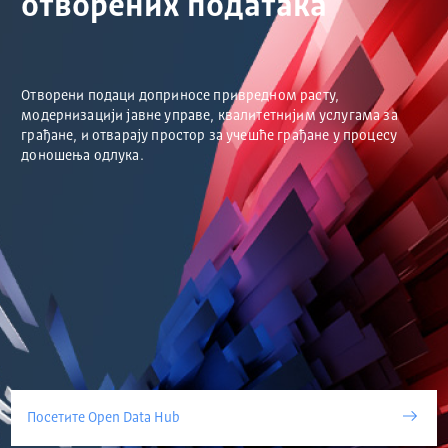
отворених података
Отворени подаци доприносе привредном расту,
модернизацији јавне управе, квалитетнијим услугама за
грађане, и отварају простор за учешће грађане у процесу
доношења одлука.
Посетите Open Data Hub