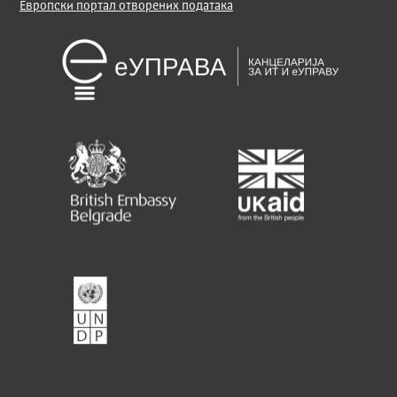
Европски портал отворених података