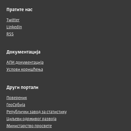
Пратите нас
Twitter
LinkedIn
RSS
Документација
АПИ документација
Услови коришћења
Други портали
Повереник
ГеоСрбија
Републички завод за статистику
Циљеви одрживог развоја
Министарство просвете