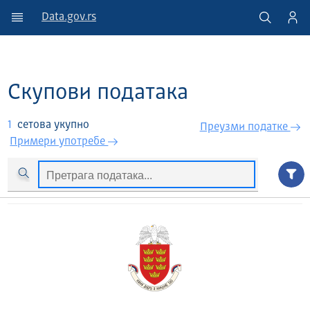
Data.gov.rs
Скупови података
1
сетова укупно
Преузми податкe
Примери употребе