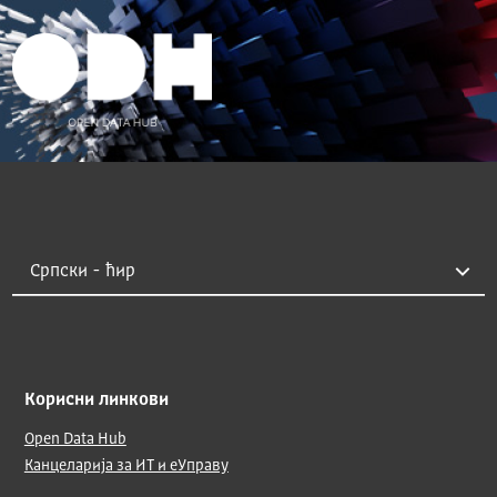
Корисни линкови
Open Data Hub
Канцеларија за ИТ и еУправу