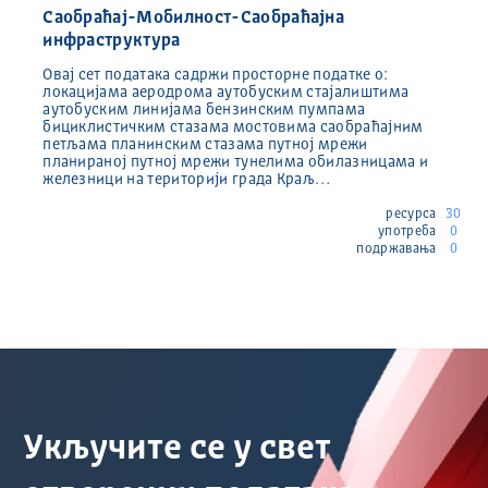
Саобраћај-Мобилност-Саобраћајна
инфраструктура
Овај сет података садржи просторне податке о:
локацијама аеродрома аутобуским стајалиштима
аутобуским линијама бензинским пумпама
бициклистичким стазама мостовима саобраћајним
петљама планинским стазама путној мрежи
планираној путној мрежи тунелима обилазницама и
железници на територији града Краљ…
ресурса
30
употреба
0
подржавања
0
Укључите се у свет