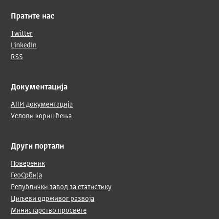
Пратите нас
Twitter
LinkedIn
RSS
Документација
АПИ документација
Услови коришћења
Други портали
Повереник
ГеоСрбија
Републички завод за статистику
Циљеви одрживог развоја
Министарство просвете