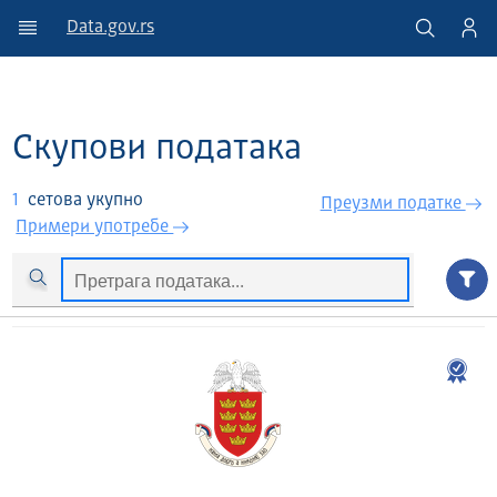
Data.gov.rs
Скупови података
1
сетова укупно
Преузми податкe
Примери употребе