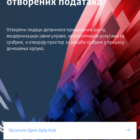
отворених података
Отворени подаци доприносе привредном расту,
модернизацији јавне управе, квалитетнијим услугама за
грађане, и отварају простор за учешће грађане у процесу
доношења одлука.
Посетите Open Data Hub