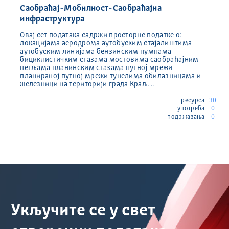
Саобраћај-Мобилност-Саобраћајна
инфраструктура
Овај сет података садржи просторне податке о:
локацијама аеродрома аутобуским стајалиштима
аутобуским линијама бензинским пумпама
бициклистичким стазама мостовима саобраћајним
петљама планинским стазама путној мрежи
планираној путној мрежи тунелима обилазницама и
железници на територији града Краљ…
ресурса
30
употреба
0
подржавања
0
Укључите се у свет