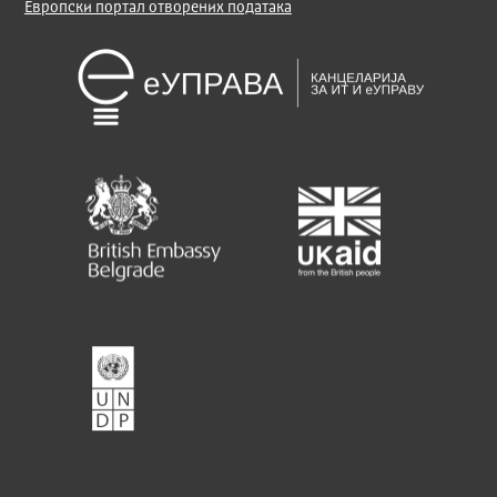
Европски портал отворених података