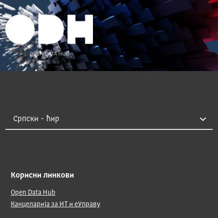
Корисни линкови
Open Data Hub
Канцеларија за ИТ и еУправу