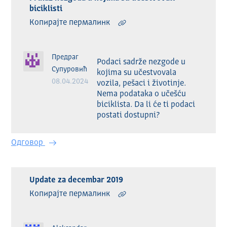
biciklisti
Копирајте пермалинк
Предраг
Podaci sadrže nezgode u 
Супуровић
kojima su učestvovala 
08.04.2024
vozila, pešaci i životinje. 
Nema podataka o učešću 
biciklista. Da li će ti podaci 
postati dostupni?
Одговор
Update za decembar 2019
Копирајте пермалинк