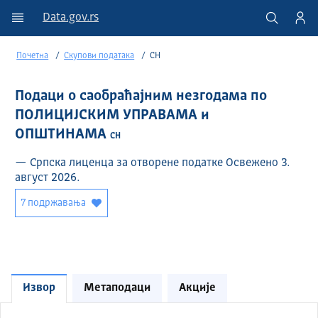
Data.gov.rs
Почетна
Скупови података
СН
Подаци о саобраћајним незгодама по
ПОЛИЦИЈСКИМ УПРАВАМА и
ОПШТИНАМА
СН
— Српска лиценца за отворене податке Освежено 3.
август 2026.
7 подржавања
Извор
Метаподаци
Акције