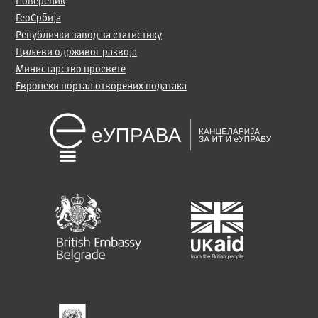
Повереник
ГеоСрбија
Републички завод за статистику
Циљеви одрживог развоја
Министарство просвете
Европски портал отворених података