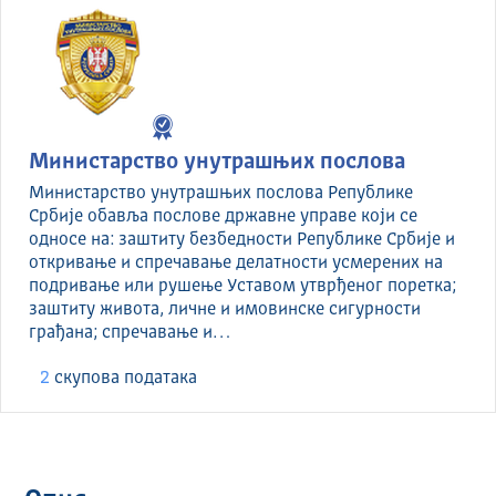
Министарство унутрашњих послова
Министарство унутрашњих послова Републике
Србије обавља послове државне управе који се
односе на: заштиту безбедности Републике Србије и
откривање и спречавање делатности усмерених на
подривање или рушење Уставом утврђеног поретка;
заштиту живота, личне и имовинске сигурности
грађана; спречавање и…
2
скуповa података