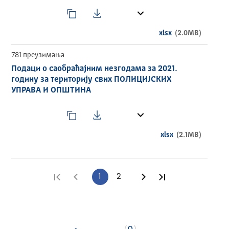
xlsx
(2.0MB)
781 преузимања
Подаци о саобраћајним незгодама за 2021.
годину за територију свих ПОЛИЦИЈСКИХ
УПРАВА И ОПШТИНА
xlsx
(2.1MB)
Прва страница
Претходна страница
1
2
Следећа страница
Последња стра