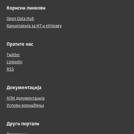
Корисни линкови
Open Data Hub
Канцеларија за ИТ и еУправу
Пратите нас
Twitter
LinkedIn
RSS
Документација
АПИ документација
Услови коришћења
Други портали