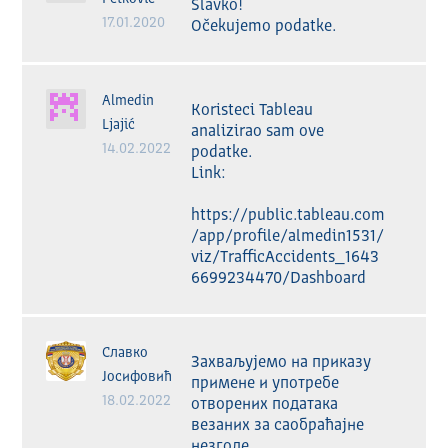
Slavko!

17.01.2020
Očekujemo podatke.
Almedin
Koristeci Tableau 
Ljajić
analizirao sam ove 
14.02.2022
podatke. 

Link:

https://public.tableau.com
/app/profile/almedin1531/
viz/TrafficAccidents_1643
6699234470/Dashboard
Славко
Захваљујемо на приказу 
Јосифовић
примене и употребе 
18.02.2022
отворених података 
везаних за саобраћајне 
незгоде.