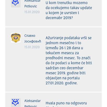
Aleksandar
U kom trenutku mozemo 
Petkovic
da ocekujemo takav update 
15.01.2020
u kojem je uvrsten i 
decemabr 2019?
Славко
Ažuriranje podataka vrši se 
Јосифовић
jednom mesečno i to 
15.01.2020
između 26 i 28 dana u 
tekućem mesecu za 
predhodni mesec. To znači 
da će podaci u kome će biti 
sadržan ceo decembar 
mesec 2019. godine biti 
objavljen na portalu 
27.01.2020. godine.
Aleksandar
Hvala puno na odgovoru 
Petkovic