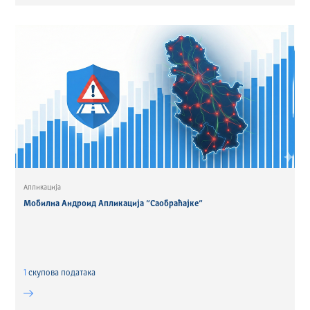
Апликација
Мобилна Андроид Апликација ”Саобраћајке”
1
скуповa података