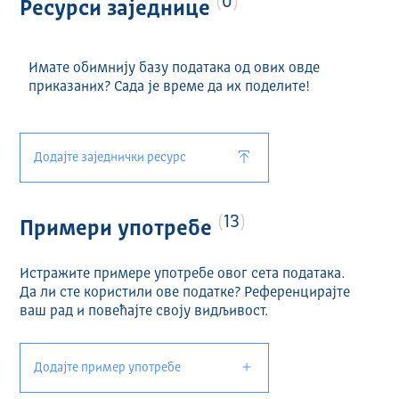
0
Ресурси заједнице
Имате обимнију базу података од ових овде
приказаних? Сада је време да их поделите!
Додајте заједнички ресурс
13
Примери употребе
Истражите примере употребе овог сета података.
Да ли сте користили ове податке? Референцирајте
ваш рад и повећајте своју видљивост.
Додајте пример употребе