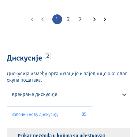
Прва страна
Претходна страна
1
2
3
Следећа страна
Последња с
2
Дискусије
Дискусија између организације и заједнице око овог
скупа података.
Започни нову дискусију
Prikaz nezgoda u kojima su učestvovali