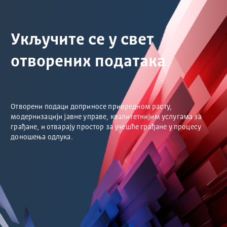
Укључите се у свет
отворених података
Отворени подаци доприносе привредном расту,
модернизацији јавне управе, квалитетнијим услугама за
грађане, и отварају простор за учешће грађане у процесу
доношења одлука.