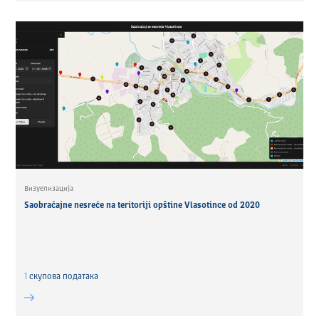
Визуелизација
Saobraćajne nesreće na teritoriji opštine Vlasotince od 2020
1
скуповa података