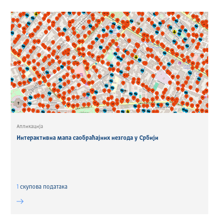
Апликација
Интерактивна мапа саобраћајних незгода у Србији
1
скуповa података