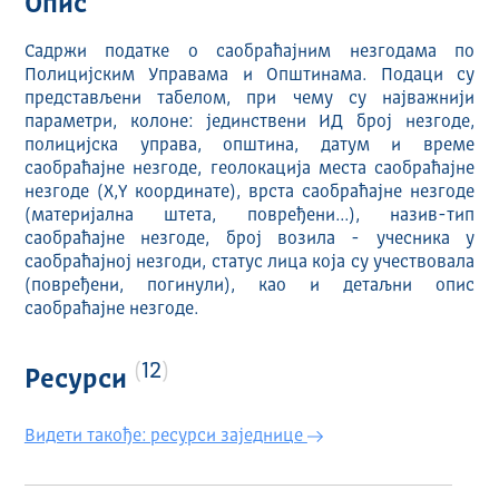
Опис
Садржи податке о саобраћајним незгодама по
Полицијским Управама и Општинама. Подаци су
представљени табелом, при чему су најважнији
параметри, колоне: јединствени ИД број незгоде,
полицијска управа, општина, датум и време
саобраћајне незгоде, геолокација места саобраћајне
незгоде (X,Y координате), врста саобраћајне незгоде
(материјална штета, повређени...), назив-тип
саобраћајне незгоде, број возила - учесника у
саобраћајној незгоди, статус лица која су учествовала
(повређени, погинули), као и детаљни опис
саобраћајне незгоде.
12
Ресурси
Видети такође: ресурси заједнице