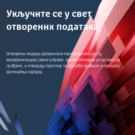
Укључите се у свет
отворених података
Отворени подаци доприносе привредном расту,
модернизацији јавне управе, квалитетнијим услугама за
грађане, и отварају простор за учешће грађане у процесу
доношења одлука.