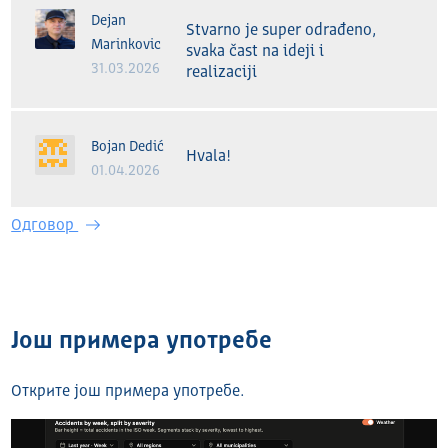
Dejan
Stvarno je super odrađeno, 
Marinkovic
svaka čast na ideji i 
31.03.2026
realizaciji
Bojan Dedić
Hvala!
01.04.2026
Одговор
Још примера употребе
Открите још примера употребе.