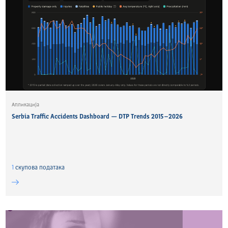
Апликација
Serbia Traffic Accidents Dashboard — DTP Trends 2015–2026
1
скуповa података