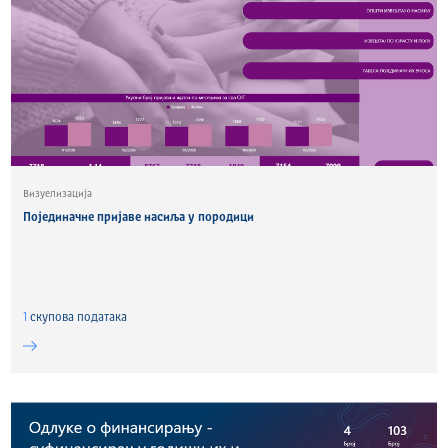
Визуелизација
Појединачне пријаве насиља у породици
1
скуповa података