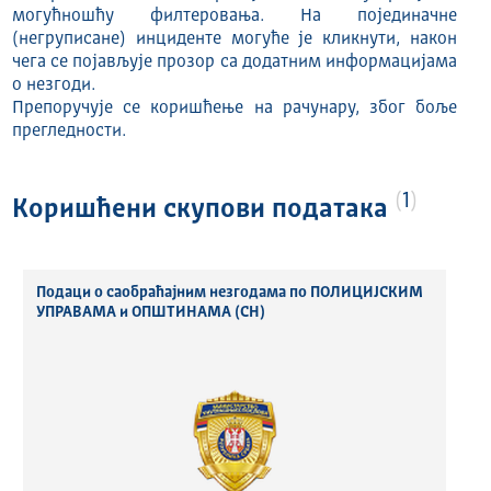
могућношћу филтеровања. На појединачне
(негруписане) инциденте могуће је кликнути, након
чега се појављује прозор са додатним информацијама
о незгоди.
Препоручује се коришћење на рачунару, због боље
прегледности.
1
Коришћени скупови података
Подаци о саобраћајним незгодама по ПОЛИЦИЈСКИМ
УПРАВАМА и ОПШТИНАМА (СН)