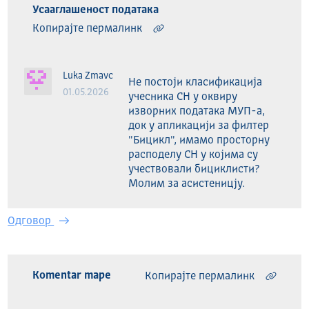
Усааглашеност података
Копирајте пермалинк
Luka Zmavc
Не постоји класификација 
01.05.2026
учесника СН у оквиру 
изворних података МУП-а, 
док у апликацији за филтер 
"Бицикл", имамо просторну 
расподелу СН у којима су 
учествовали бициклисти?

Молим за асистеницју.
Одговор
Komentar mape
Копирајте пермалинк