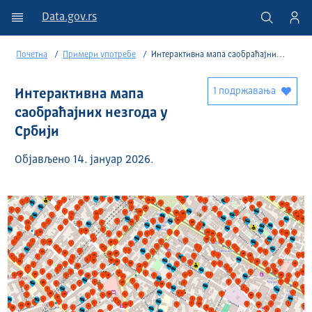
Data.gov.rs
Почетна
Примери употребе
Интерактивна мапа саобраћајних незгода у Србији
1 подржавања
Интерактивна мапа
саобраћајних незгода у
Србији
Објављено 14. јануар 2026.