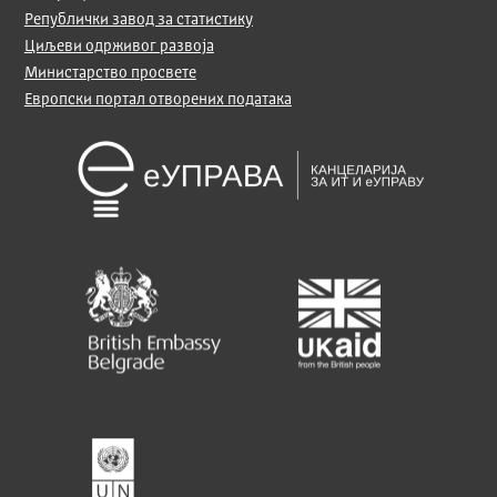
Републички завод за статистику
Циљеви одрживог развоја
Министарство просвете
Европски портал отворених података