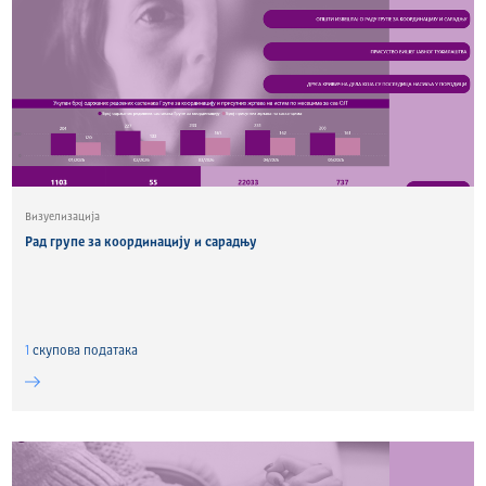
Визуелизација
Рад групе за координацију и сарадњу
1
скуповa података