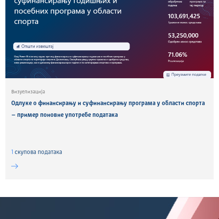
Визуелизација
Одлуке о финансирању и суфинансирању програма у области спорта
– пример поновне употребе података
1
скуповa података