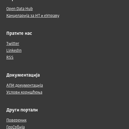
Open Data Hub
Канцеларија за ИТ и еУправу
Пратите нас
Twitter
LinkedIn
RSS
Документација
АПИ документација
Услови коришћења
Други портали
Повереник
ГеоСрбија