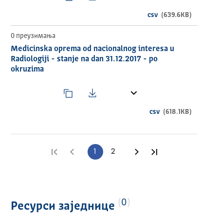
csv
(639.6KB)
0 преузимања
Medicinska oprema od nacionalnog interesa u
Radiologiji - stanje na dan 31.12.2017 - po
okruzima
csv
(618.1KB)
Прва страница
Претходна страница
1
2
Следећа страница
Последња стра
0
Ресурси заједнице