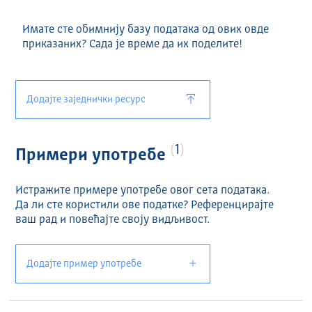
Имате сте обимнију базу података од ових овде
приказаних? Сада је време да их поделите!
Додајте заједнички ресурс
1
Примери употребе
Истражите примере употребе овог сета података.
Да ли сте користили ове податке? Референцирајте
ваш рад и повећајте своју видљивост.
Додајте пример употребе