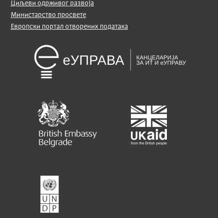
Циљеви одрживог развоја
Министарство просвете
Европски портал отворених података