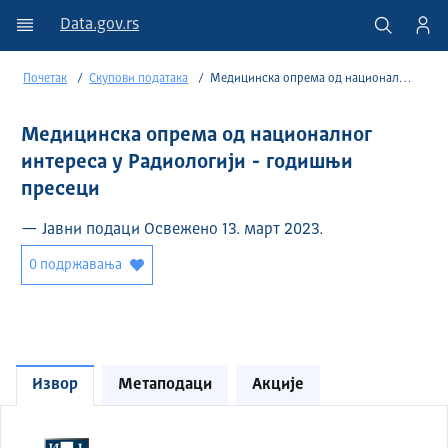
Data.gov.rs
Почетак
Скупови података
Медицинска опрема од националног интереса у Радиологији - годишњи пресеци
Медицинска опрема од националног
интереса у Радиологији - годишњи
пресеци
— Јавни подаци Освежено 13. март 2023.
0 подржавања
Извор
Метаподаци
Акције