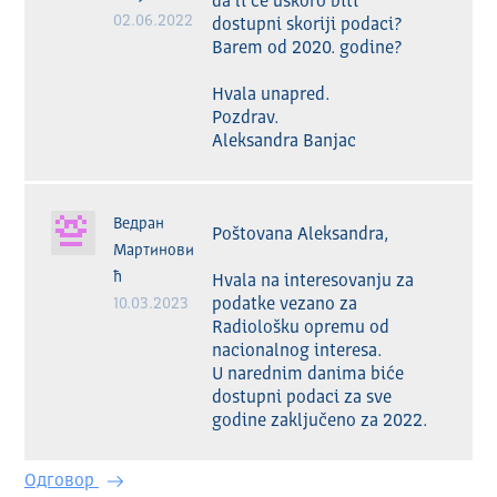
da li će uskoro biti 
02.06.2022
dostupni skoriji podaci? 
Barem od 2020. godine?

Hvala unapred.

Pozdrav.

Aleksandra Banjac
Ведран
Poštovana Aleksandra,

Мартинови
ћ
Hvala na interesovanju za 
10.03.2023
podatke vezano za 
Radiološku opremu od 
nacionalnog interesa.

U narednim danima biće 
dostupni podaci za sve 
godine zaključeno za 2022.
Одговор