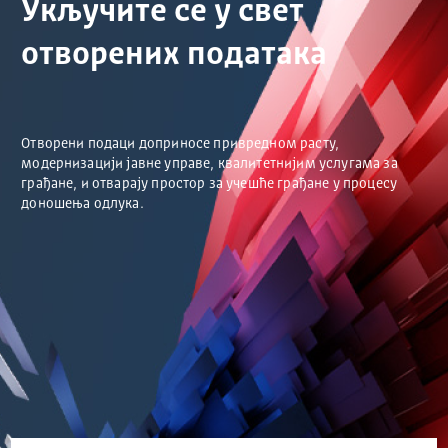
Укључите се у свет
отворених података
Отворени подаци доприносе привредном расту,
модернизацији јавне управе, квалитетнијим услугама за
грађане, и отварају простор за учешће грађане у процесу
доношења одлука.