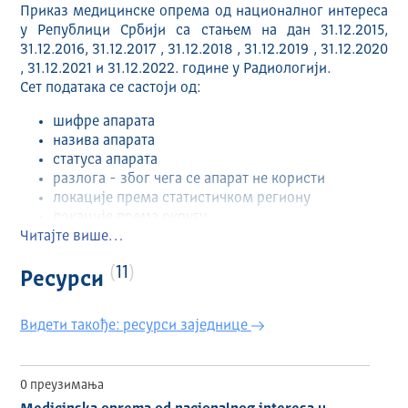
Приказ медицинске опрема од националног интереса
у Републици Србији са стањем на дан 31.12.2015,
31.12.2016, 31.12.2017 , 31.12.2018 , 31.12.2019 , 31.12.2020
, 31.12.2021 и 31.12.2022. године у Радиологији.
Сет података се састоји од:
шифре апарата
назива апарата
статуса апарата
разлога - због чега се апарат не користи
локације према статистичком региону
локације према округу
Читајте више…
године производње
године набавке
11
шифре групе
Ресурси
назива групе
шифре подгрупе
Видети такође: ресурси заједнице
назива подгрупе
0 преузимања