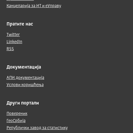
Канцеларија за ИТ и еУправу
Пратите нас
Twitter
LinkedIn
RSS
Документација
АПИ документација
Услови коришћења
Други портали
Повереник
ГеоСрбија
Републички завод за статистику