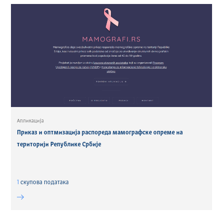
Апликација
Приказ и оптмизација распореда мамографске опреме на
територији Републике Србије
1
скуповa података