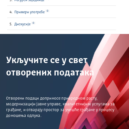
Ресурси заједнице
0
Примери употребе
0
Дискусије
Укључите се у свет
отворених података
Отворени подаци доприносе привредном расту,
модернизацији јавне управе, квалитетнијим услугама за
грађане, и отварају простор за учешће грађане у процесу
доношења одлука.