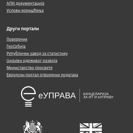
АПИ документација
Услови коришћења
Други портали
Повереник
ГеоСрбија
Републички завод за статистику
Циљеви одрживог развоја
Министарство просвете
Европски портал отворених података