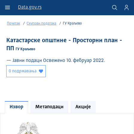
Data.gov.rs
Почетак
Скупови података
ГУ Краљево
Катастарске општине - Просторни план -
ПП
ГУ Краљево
— Јавни подаци Освежено 10. фебруар 2022.
0 подржавања
Извор
Метаподаци
Акције