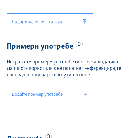
Додајте заједнички ресурс
0
Примери употребе
Истражите примере употребе овог сета података.
Да ли сте користили ове податке? Референцирајте
ваш рад и повећајте своју видљивост.
Додајте пример употребе
0