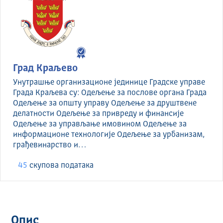
Град Краљево
Унутрашње организационе јединице Градске управе
Града Краљева су: Одељење за послове органа Града
Одељење за општу управу Одељење за друштвене
делатности Одељење за привреду и финансије
Одељење за управљање имовином Одељење за
информационе технологије Одељење за урбанизам,
грађевинарство и…
45
скуповa података
Опис