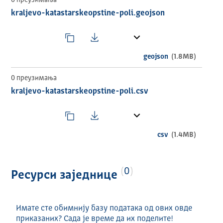
0 преузимања
kraljevo-katastarskeopstine-poli.geojson
geojson
(1.8MB)
0 преузимања
kraljevo-katastarskeopstine-poli.csv
csv
(1.4MB)
0
Ресурси заједнице
Имате сте обимнију базу података од ових овде
приказаних? Сада је време да их поделите!