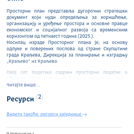
Просторни план представља дугорочни стратешки
документ који нуди опредељења за коришћење,
организацију и уређење простора и основне правце
економског и социјалног развоја са временским
хоризонтом од петнаест година (2025.).
Носилац израде Просторног плана је, на основу
одлуке и поверених послова од стране Скупштине
града Краљева, Дирекција за планирање и изградњу
„Краљево” из Краљева.
Овај сет података садржи просторне податке о
обухвату катастарских општина на територији града
Краљева.
Читајте више…
2
Ресурси
Видети такође: ресурси заједнице