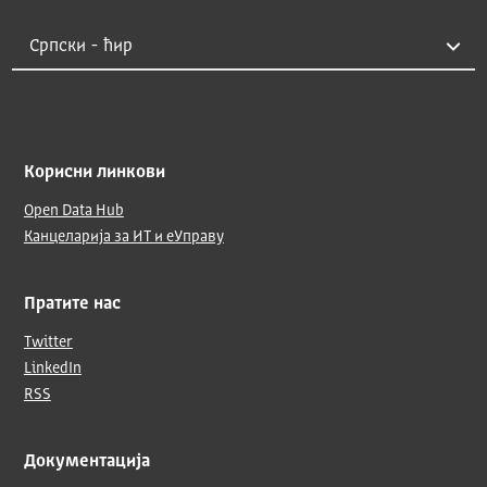
Корисни линкови
Open Data Hub
Канцеларија за ИТ и еУправу
Пратите нас
Twitter
LinkedIn
RSS
Документација