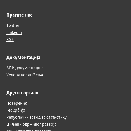
Пратите нас
Twitter
LinkedIn
RSS
Документација
АПИ документација
Услови коришћења
Други портали
Повереник
ГеоСрбија
Републички завод за статистику
Циљеви одрживог развоја