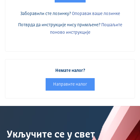
Заборавили сте лозинку?
Опоравак ваше лозинке
Потврда да инструкције нису примљене?
Пошаљите
поново инструкције
Немате налог?
Направите налог
Укључите се у свет