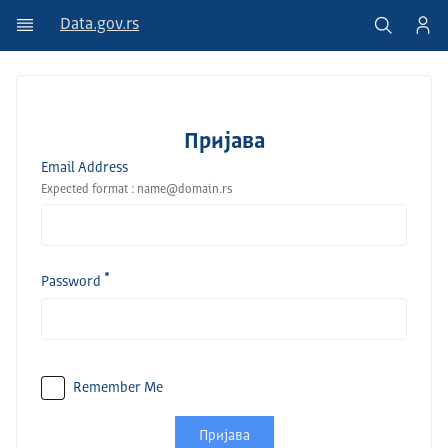
Data.gov.rs
Пријава
Email Address
Expected format : name@domain.rs
Password
Remember Me
Пријава