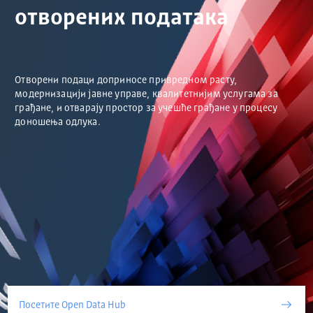
отворених података
Отворени подаци доприносе привредном расту,
модернизацији јавне управе, квалитетнијим услугама за
грађане, и отварају простор за учешће грађане у процесу
доношења одлука.
Посетите Open Data Hub