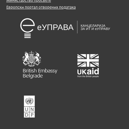
Министарство просвете
Европски портал отворених података