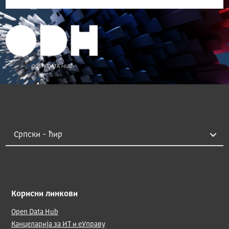
Корисни линкови
Open Data Hub
Канцеларија за ИТ и еУправу