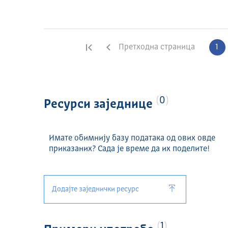
Генерисан отпад 2022 (НРИЗ) (CSV)
Генерисан отпад 2023 (НРИЗ) (CSV)
Генерисан отпад 2024 (НРИЗ) (CSV)
Прва страница
Претходна страница
1
0
Ресурси заједнице
Имате обимнију базу података од ових овде
приказаних? Сада је време да их поделите!
Додајте заједнички ресурс
1