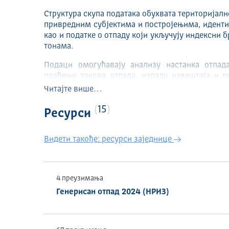
Структура скупа података обухвата територијалне
привредним субјектима и постројењима, иденти
као и податке о отпаду који укључују индексни б
тонама.
Подаци омогућавају анализу настанка отпад
праћење токова отпада, израду извештаја и 
животне средине.
Читајте више…
ИЗДАВАЧ
15
Ресурси
Агенција за заштиту животне средине
Видети такође: ресурси заједнице
ТЕМАТСКА ОБЛАСТ
ENVI
4 преузимања
ВРЕМЕНСКИ ОБУХВАТ
Генерисан отпад 2024 (НРИЗ)
2010–2024
ГЕОГРАФСКИ ОБУХВАТ