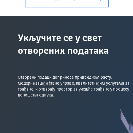
Укључите се у свет
отворених података
Отворени подаци доприносе привредном расту,
модернизацији јавне управе, квалитетнијим услугама за
грађане, и отварају простор за учешће грађане у процесу
доношења одлука.