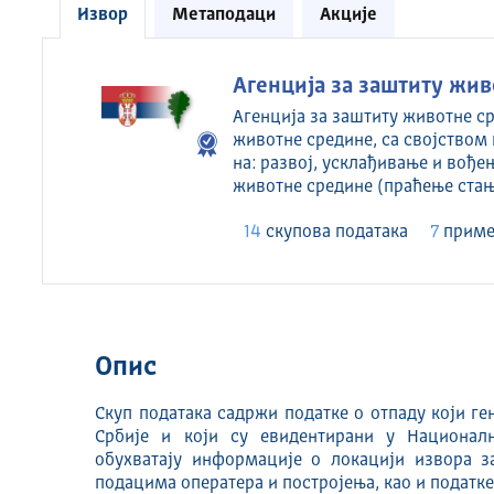
Извор
Метаподаци
Акције
Агенција за заштиту жи
Агенција за заштиту животне ср
животне средине, са својством 
на: развој, усклађивање и вођ
животне средине (праћење ста
14
скуповa података
7
приме
Опис
Скуп података садржи податке о отпаду који г
Србије и који су евидентирани у Национал
обухватају информације о локацији извора з
подацима оператера и постројења, као и податке