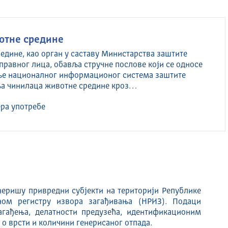
вотне средине
едине, као орган у саставу Министарства заштите
правног лица, обавља стручне послове који се односе
ење националног информационог система заштите
ња чинилаца животне средине кроз…
ра употребе
енеришу привредни субјекти на територији Републике
ном регистру извора загађивања (НРИЗ). Подаци
агађења, делатности предузећа, идентификационим
 о врсти и количини генерисаног отпада.