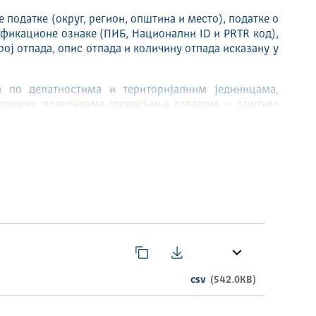
 податке (округ, регион, општина и место), податке о
фикационе ознаке (ПИБ, Национални ID и PRTR код),
рој отпада, опис отпада и количину отпада исказану у
а по делатностима и територијалним јединицама,
подршку политикама управљања отпадом и заштите
csv
(542.0KB)