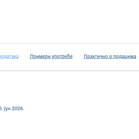
података
Примери употребе
Практично о подацима
 јун 2026.