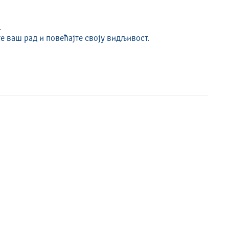
.
е ваш рад и повећајте своју видљивост.