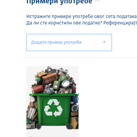
Примери употребе
Истражите примере употребе овог сета података
Да ли сте користили ове податке? Референцирајт
Додајте пример употребе