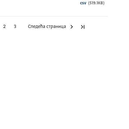
csv
(519.1KB)
2
3
Следећа страница
Последња страниц