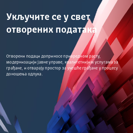
Укључите се у свет
отворених података
Отворени подаци доприносе привредном расту,
модернизацији јавне управе, квалитетнијим услугама за
грађане, и отварају простор за учешће грађане у процесу
доношења одлука.