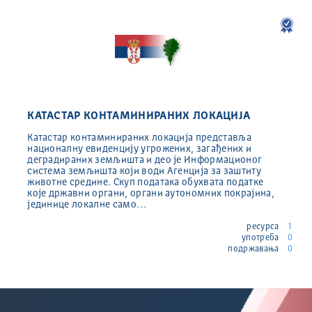
КАТАСТАР КОНТАМИНИРАНИХ ЛОКАЦИЈА
Катастар контаминираних локација представља
националну евиденцију угрожених, загађених и
деградираних земљишта и део је Информационог
система земљишта који води Агенција за заштиту
животне средине. Скуп података обухвата податке
које државни органи, органи аутономних покрајина,
јединице локалне само…
ресурса
1
употреба
0
подржавања
0