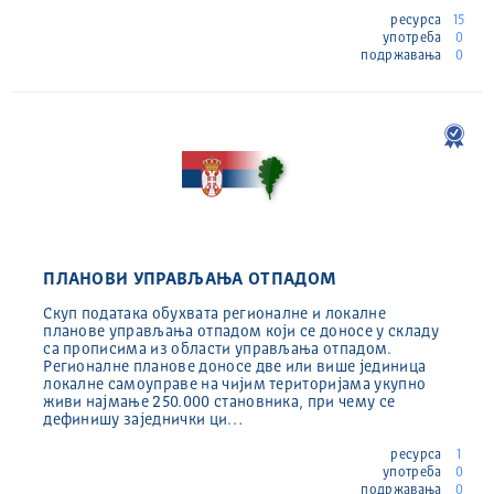
ресурса
15
употреба
0
подржавања
0
ПЛАНОВИ УПРАВЉАЊА ОТПАДОМ
Скуп података обухвата регионалне и локалне
планове управљања отпадом који се доносе у складу
са прописима из области управљања отпадом.
Регионалне планове доносе две или више јединица
локалне самоуправе на чијим територијама укупно
живи најмање 250.000 становника, при чему се
дефинишу заједнички ци…
ресурса
1
употреба
0
подржавања
0