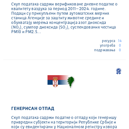
Скуп података садржи верификоване дневне податке о
квалитету ваздуха за период 2011–2024. године.
Подаци су прикупљени путем аутоматских мерних
станица Агенције за заштиту животне средине и
обухватају мерења концентрација азот диоксида
(NO₂), сумпор диоксида (SO₂), суспендованих честица
PM10 и PM2.5…
ресурса
14
употреба
0
подржавања
0
ГЕНЕРИСАН ОТПАД
Скуп података садржи податке о отпаду који генеришу
привредни субјекти на територији Републике Србије и
који су евидентирани у Националном регистру извора