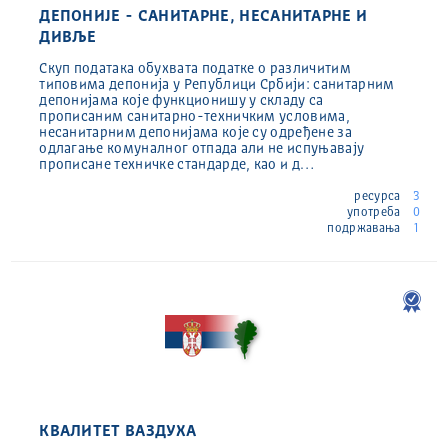
ДЕПОНИЈЕ - САНИТАРНЕ, НЕСАНИТАРНЕ И
ДИВЉЕ
Скуп података обухвата податке о различитим
типовима депонија у Републици Србији: санитарним
депонијама које функционишу у складу са
прописаним санитарно-техничким условима,
несанитарним депонијама које су одређене за
одлагање комуналног отпада али не испуњавају
прописане техничке стандарде, као и д…
ресурса
3
употреба
0
подржавања
1
КВАЛИТЕТ ВАЗДУХА