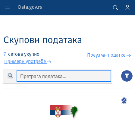
Data.gov.rs
Скупови података
7
сетова укупно
Преузми податкe
Примери употребе