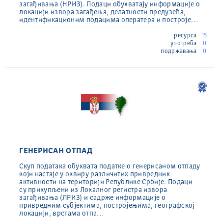
загађивања (НРИЗ). Подаци обухватају информације о
локацији извора загађења, делатности предузећа,
идентификационим подацима оператера и построје…
ресурса
15
употреба
0
подржавања
0
ГЕНЕРИСАН ОТПАД
Скуп података обухвата податке о генерисаном отпаду
који настаје у оквиру различитих привредних
активности на територији Републике Србије. Подаци
су прикупљени из Локалног регистра извора
загађивања (ЛРИЗ) и садрже информације о
привредним субјектима, постројењима, географској
локацији, врстама отпа…