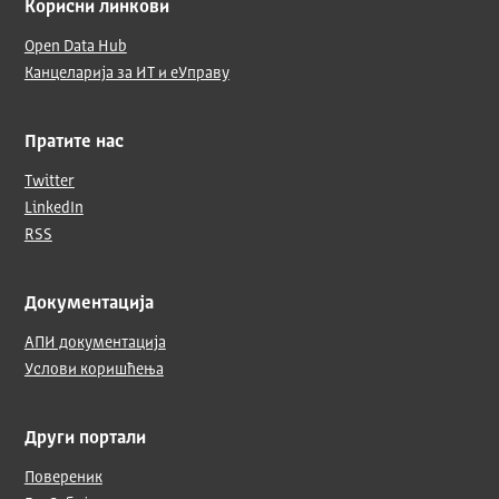
Корисни линкови
Open Data Hub
Канцеларија за ИТ и еУправу
Пратите нас
Twitter
LinkedIn
RSS
Документација
АПИ документација
Услови коришћења
Други портали
Повереник