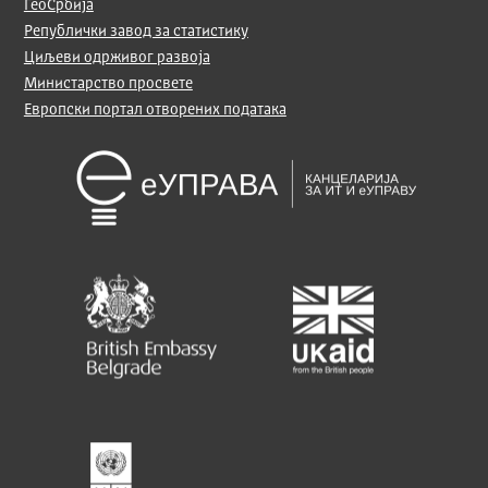
ГеоСрбија
Републички завод за статистику
Циљеви одрживог развоја
Министарство просвете
Европски портал отворених података