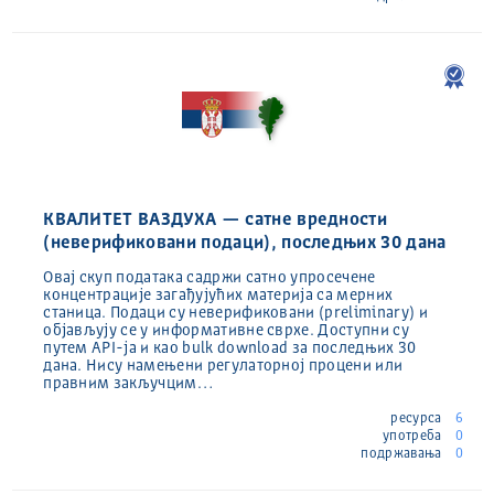
КВАЛИТЕТ ВАЗДУХА — сатне вредности
(неверификовани подаци), последњих 30 дана
Овај скуп података садржи сатно упросечене
концентрације загађујућих материја са мерних
станица. Подаци су неверификовани (preliminary) и
објављују се у информативне сврхе. Доступни су
путем API-ја и као bulk download за последњих 30
дана. Нису намењени регулаторној процени или
правним закључцим…
ресурса
6
употреба
0
подржавања
0