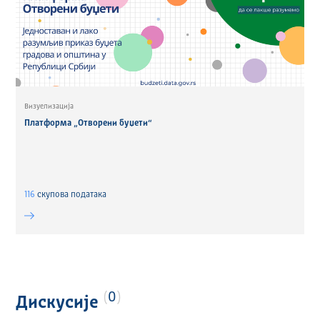
Визуелизација
Платформа „Отворени буџети“
116
скуповa података
0
Дискусије