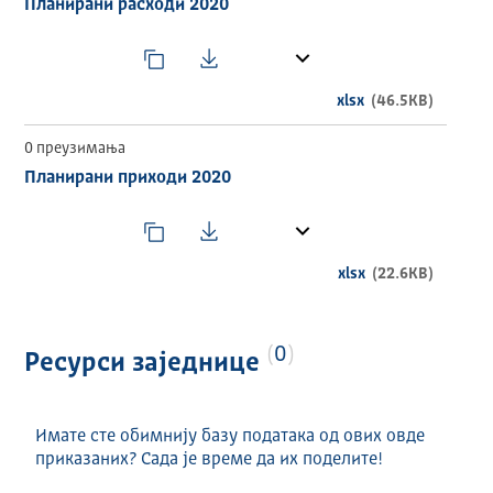
Планирани расходи 2020
ИЗДАВАЧ
Општина Рашка
ТЕМАТСКА ОБЛАСТ
xlsx
(46.5KB)
ECON
0 преузимања
ВРЕМЕНСКИ ОБУХВАТ
Планирани приходи 2020
2020
ГЕОГРАФСКИ ОБУХВАТ
xlsx
(22.6KB)
Република Србија
УЧЕСТАЛОСТ АЖУРИРАЊА
0
Ресурси заједнице
Годишње
ДИСТРИБУЦИЈЕ
Имате сте обимнију базу података од ових овде
Назив и формат ресурса:
приказаних? Сада је време да их поделите!