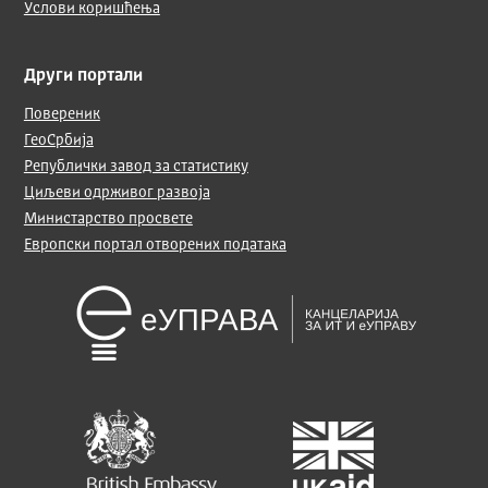
Услови коришћења
Други портали
Повереник
ГеоСрбија
Републички завод за статистику
Циљеви одрживог развоја
Министарство просвете
Европски портал отворених података