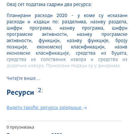
Овај сет података садржи два ресурса:
Планирани расходи 2020 - у коме су исказани
расходи и издаци по: разделима, називу раздела,
шифри програма, називу програма, шифри
програмске активности, називу програмске
активности, функцији, називу функције, броју
позиције, економској класификацији, назив
економске класификације, средства из буџета,
средства из сопствених извора и средства из
додатних извора. Приказани подаци су у динарима.
Планирани приходи 2020 - у коме су исказани
Читајте више…
приходи и примања и то по класама, називу класе,
категорији, називу категорије, групи, називу групе,
2
Ресурси
економској класи, називу економске класе, средства
из буџета, средства из сопствених извора и средства
Видети такође: ресурси заједнице
из додатних извора. Приказани подаци су у динарима.
Визуализација прихода
Визуализација расхода
0 преузимања