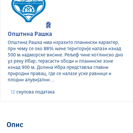
Општина Рашка
Општина Рашка има изразито планински карактер,
при чему се око 88% њене територије налази изнад
500 м надморске висине. Рељеф чине котлинско дно
уз реку Ибар, терасасти ободи и планинске зоне
изнад 900 м. Долина Ибра представља главни
природни правац, где се налазе уске равнице и
плодни алувијални…
12
скуповa података
Опис