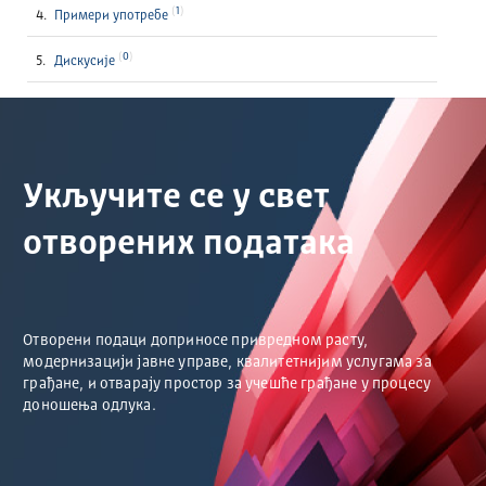
1
Примери употребе
0
Дискусије
Укључите се у свет
отворених података
Отворени подаци доприносе привредном расту,
модернизацији јавне управе, квалитетнијим услугама за
грађане, и отварају простор за учешће грађане у процесу
доношења одлука.