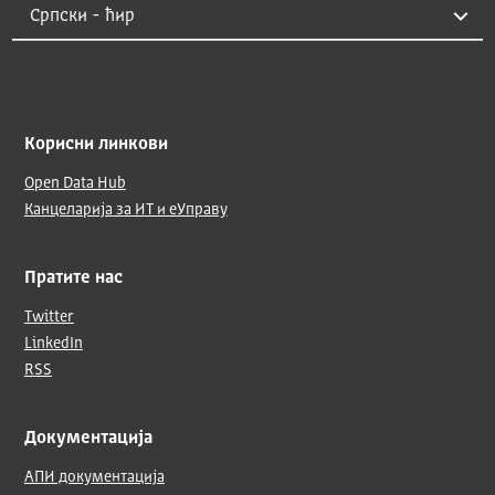
Корисни линкови
Open Data Hub
Канцеларија за ИТ и еУправу
Пратите нас
Twitter
LinkedIn
RSS
Документација
АПИ документација