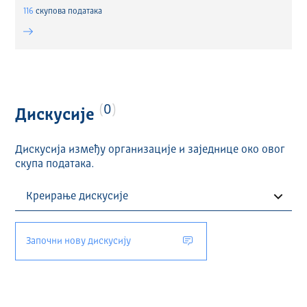
116
скуповa података
0
Дискусије
Дискусија између организације и заједнице око овог
скупа података.
Започни нову дискусију