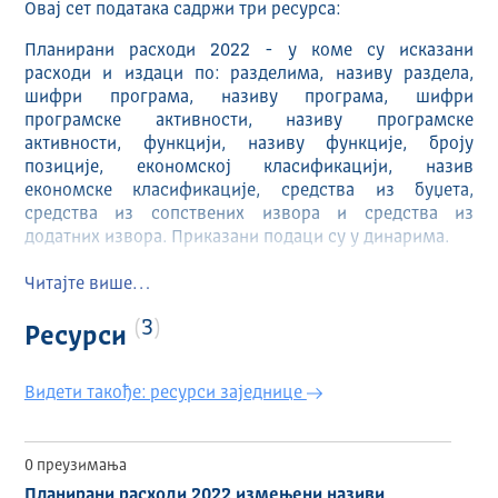
Овај сет података садржи три ресурса:
Планирани расходи 2022 - у коме су исказани
расходи и издаци по: разделима, називу раздела,
шифри програма, називу програма, шифри
програмске активности, називу програмске
активности, функцији, називу функције, броју
позиције, економској класификацији, назив
економске класификације, средства из буџета,
средства из сопствених извора и средства из
додатних извора. Приказани подаци су у динарима.
Планирани расходи 2022 измењени називи програма/
Читајте више…
програмских активности и припадајућих шифара у
оквиру Анекса 5 - подразумева измењену верзију
3
Ресурси
ресурса ,,Планирани расходи 2022".
Планирани приходи 2022 - у коме су исказани
Видети такође: ресурси заједнице
приходи и примања и то по класама, називу класе,
категорији, називу категорије, групи, називу групе,
економској класи, називу економске класе, средства
0 преузимања
из буџета, средства из сопствених извора и средства
Планирани расходи 2022 измењени називи