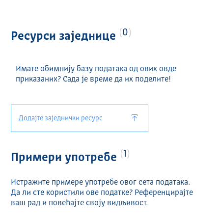
Назив и формат ресурса:
Планирани расходи 2022 (XLSX)
Планирани расходи 2022 измењени називи
0
Ресурси заједнице
програма/програмских активности и
припадајућих шифара у оквиру Анекса 5 (XLSX)
Планирани приходи 2022 (XLSX)
Имате обимнију базу података од ових овде
приказаних? Сада је време да их поделите!
Додајте заједнички ресурс
1
Примери употребе
Истражите примере употребе овог сета података.
Да ли сте користили ове податке? Референцирајте
ваш рад и повећајте своју видљивост.