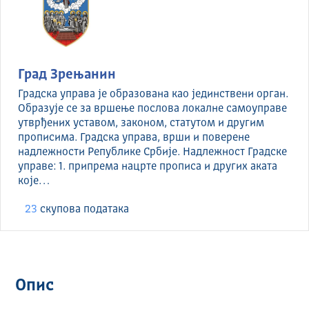
Град Зрењанин
Градска управа је образована као јединствени орган.
Образује се за вршење послова локалне самоуправе
утврђених уставом, законом, статутом и другим
прописима. Градска управа, врши и поверене
надлежности Републике Србије. Надлежност Градске
управе: 1. припрема нацрте прописа и других аката
које…
23
скуповa података
Опис