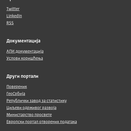
Twitter
LinkedIn
RSS
Документација
АПИ документација
Услови коришћења
Други портали
Повереник
ГеоСрбија
Републички завод за статистику
Циљеви одрживог развоја
Министарство просвете
Европски портал отворених података