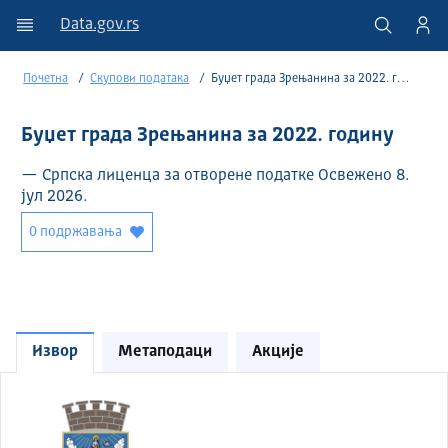
Data.gov.rs
Почетна
Скупови података
Буџет града Зрењанина за 2022. годину
Буџет града Зрењанина за 2022. годину
— Српска лиценца за отворене податке Освежено 8.
јул 2026.
0 подржавања
Извор
Метаподаци
Акције