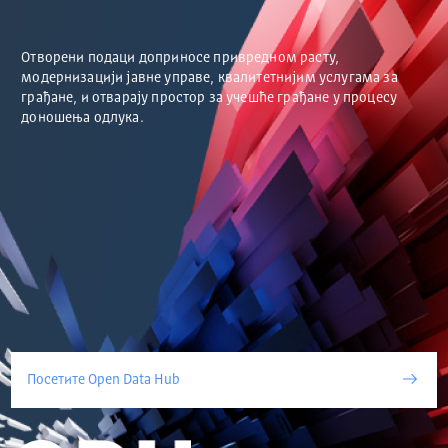
Отворени подаци доприносе привредном расту,
модернизацији јавне управе, квалитетнијим услугама за
грађане, и отварају простор за учешће грађане у процесу
доношења одлука.
Посетите Open Data Hub