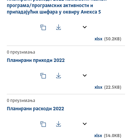
из додатних извора. Приказани подаци су у динарима.
програма/програмских активности и
припадајућих шифара у оквиру Анекса 5
ИЗДАВАЧ
Град Зрењанин
ТЕМАТСКА ОБЛАСТ
xlsx
(50.2KB)
ECON
0 преузимања
ВРЕМЕНСКИ ОБУХВАТ
Планирани приходи 2022
2022
ГЕОГРАФСКИ ОБУХВАТ
xlsx
(22.5KB)
Република Србија
0 преузимања
УЧЕСТАЛОСТ АЖУРИРАЊА
Планирани расходи 2022
Годишње
ДИСТРИБУЦИЈЕ
xlsx
(54.0KB)