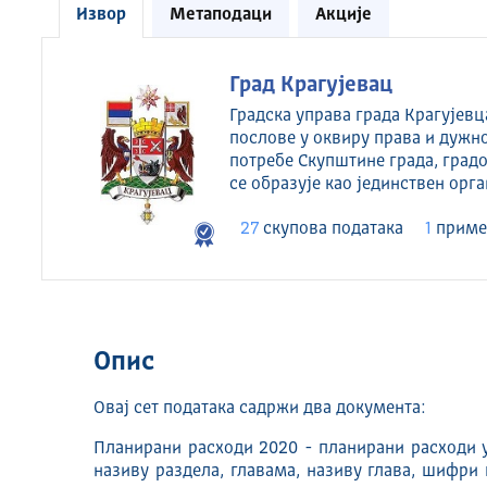
Извор
Метаподаци
Акције
Град Крагујевац
Градска управа града Крагујевц
послове у оквиру права и дужно
потребе Скупштине града, градо
се образује као јединствен ор
27
скуповa података
1
приме
Опис
Овај сет података садржи два документа:
Планирани расходи 2020 - планирани расходи у
називу раздела, главама, називу глава, шифри