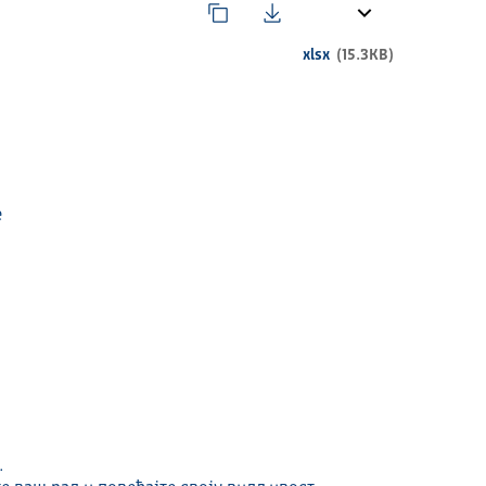
xlsx
(15.3KB)
е
.