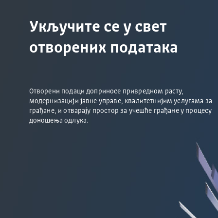
Укључите се у свет
отворених података
Отворени подаци доприносе привредном расту,
модернизацији јавне управе, квалитетнијим услугама за
грађане, и отварају простор за учешће грађане у процесу
доношења одлука.