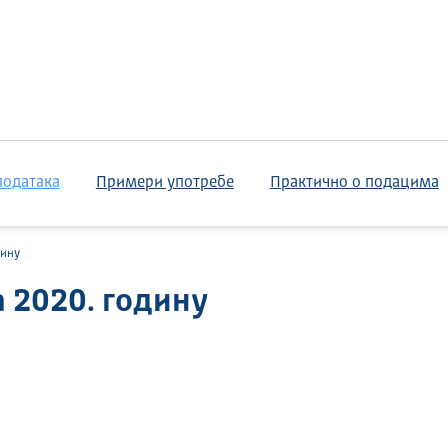
података
Примери употребе
Практично о подацима
дину
а 2020. годину