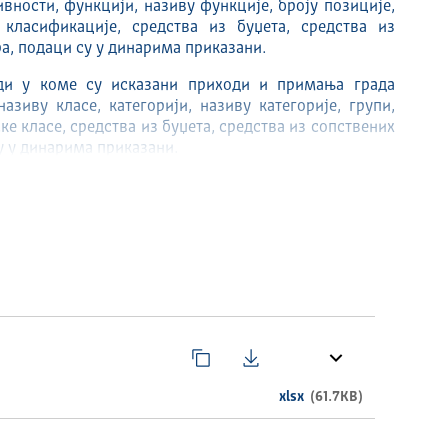
вности, функцији, називу функције, броју позиције,
класификације, средства из буџета, средства из
а, подаци су у динарима приказани.
ди у коме су исказани приходи и примања града
азиву класе, категорији, називу категорије, групи,
ке класе, средства из буџета, средства из сопствених
у у динарима приказани.
xlsx
(61.7KB)