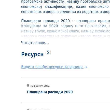
програмске активности, називу програмске акти
економској класификацији, назив економске 
сопствених извора и средства из додатних извор
Планирани приходи 2020 - планирани прихо
Крагујевца за 2020. годину и то по класама, н
називу групе, економској класи, називу економс
извора и средства из додатних извора, подаци с
Читајте више…
ИЗДАВАЧ
2
Ресурси
Град Крагујевац
ТЕМАТСКА ОБЛАСТ
Видети такође: ресурси заједнице
ECON
ВРЕМЕНСКИ ОБУХВАТ
0 преузимања
2020
Планирани расходи 2020
ГЕОГРАФСКИ ОБУХВАТ
Република Србија