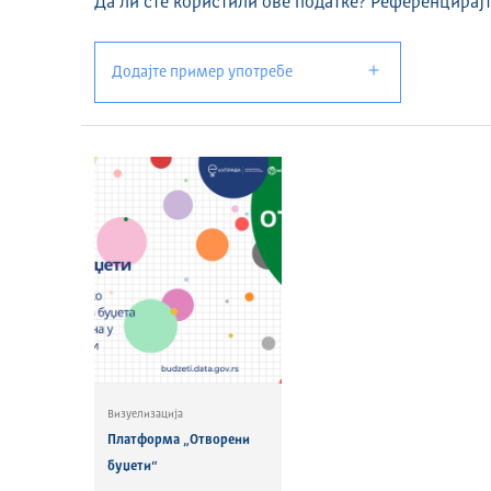
Да ли сте користили ове податке? Референцирајт
Додајте пример употребе
Визуелизација
Платформа „Отворени
буџети“