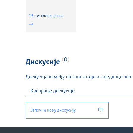
116
скуповa података
0
Дискусије
Дискусија између организације и заједнице око 
Започни нову дискусију