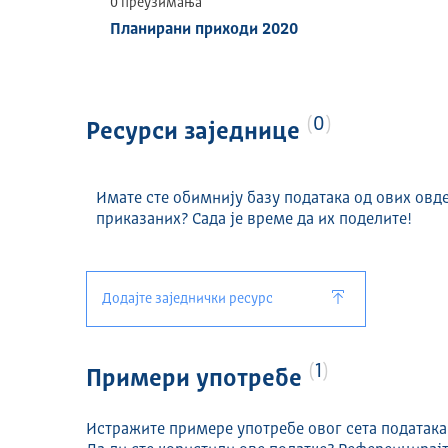
0 преузимања
Планирани приходи 2020
УЧЕСТАЛОСТ АЖУРИРАЊА
Годишње
ДИСТРИБУЦИЈЕ
0
Ресурси заједнице
Назив и формат ресурса:
Планирани расходи 2020 (XLSX)
Имате сте обимнију базу података од ових овд
Планирани приходи 2020 (XLSX)
приказаних? Сада је време да их поделите!
Додајте заједнички ресурс
1
Примери употребе
Истражите примере употребе овог сета података