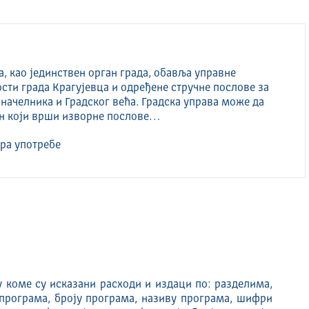
а, као јединствен орган града, обавља управне
сти града Kрагујевца и одређене стручне послове за
начелника и Градског већа. Градска управа може да
ган који врши изворне послове…
ра употребе
 коме су исказани расходи и издаци по: разделима,
 програма, броју програма, називу програма, шифри