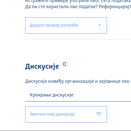
Истражите примере употребе овог сета података
Да ли сте користили ове податке? Референцирајт
Додајте пример употребе
0
Дискусије
Дискусија између организације и заједнице око 
Започни нову дискусију