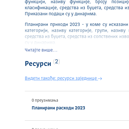
функцији, називу функције, броју позициј
класификације, средства из буџета, средства и
Приказани подаци су у динарима.
Планирани приходи 2023 - у коме су исказани
категорији, називу категорије, групи, називу
средства из буџета, средства из сопствених изв
су у динарима.
Читајте више…
ИЗДАВАЧ
2
Ресурси
Град Кикинда
ТЕМАТСКА ОБЛАСТ
Видети такође: ресурси заједнице
ECON
ВРЕМЕНСКИ ОБУХВАТ
0 преузимања
2023
Планирани расходи 2023
ГЕОГРАФСКИ ОБУХВАТ
Република Србија