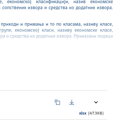
е, економској класификацији, назив економске
з сопствених извора и средства из додатних извора.
 приходи и примања и то по класама, називу класе,
 групе, економској класи, називу економске класе,
ора и средства из додатних извора. Приказани подаци
xlsx
(47.3KB)