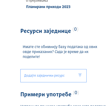
0 преузимања
Планирани приходи 2023
УЧЕСТАЛОСТ АЖУРИРАЊА
Годишње
ДИСТРИБУЦИЈЕ
0
Ресурси заједнице
Назив и формат ресурса:
Планирани расходи 2023 (XLSX)
Имате сте обимнију базу података од ових
Планирани приходи 2023 (XLSX)
овде приказаних? Сада је време да их
поделите!
Додајте заједнички ресурс
0
Примери употребе