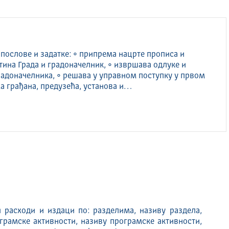
послове и задатке: • припрема нацрте прописа и
тина Града и градоначелник, • извршава одлуке и
радоначелника, • решава у управном поступку у првом
а грађана, предузећа, установа и…
 расходи и издаци по: разделима, називу раздела,
рамске активности, називу програмске активности,