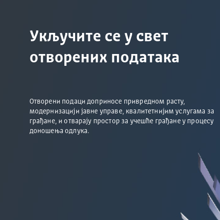
Укључите се у свет
отворених података
Отворени подаци доприносе привредном расту,
модернизацији јавне управе, квалитетнијим услугама за
грађане, и отварају простор за учешће грађане у процесу
доношења одлука.