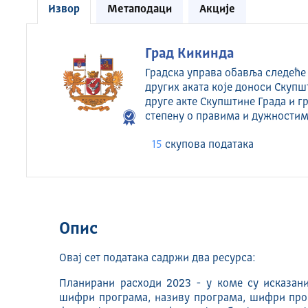
Извор
Метаподаци
Акције
Град Кикинда
Градска управа обавља следеће 
других аката које доноси Скупш
друге акте Скупштине Града и г
степену о правима и дужностим
15
скуповa података
Опис
Овај сет података садржи два ресурса:
Планирани расходи 2023 - у коме су исказани
шифри програма, називу програма, шифри прог