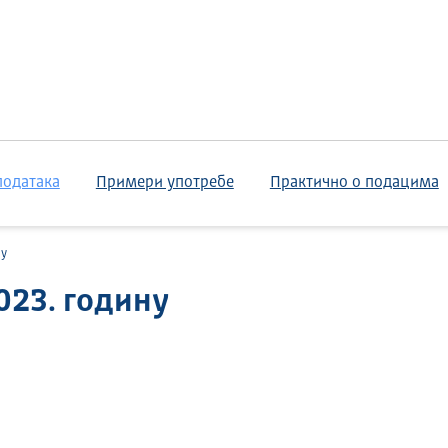
података
Примери употребе
Практично о подацима
ну
023. годину