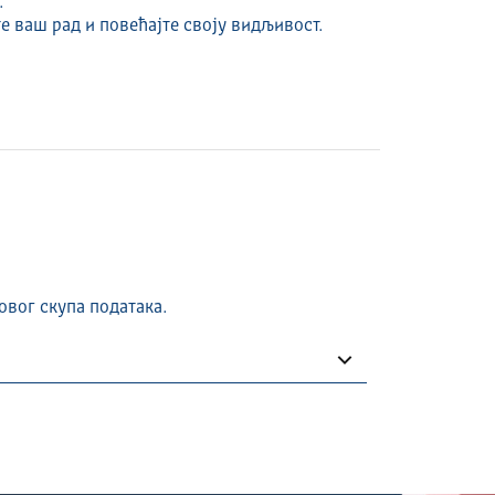
.
е ваш рад и повећајте своју видљивост.
овог скупа података.