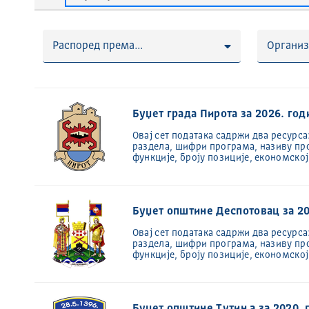
Распоред према...
Организ
Буџет града Пирота за 2026. год
Овај сет података садржи два ресурса
раздела, шифри програма, називу пр
функције, броју позиције, економско
Буџет општине Деспотовац за 20
Oвај сет података садржи два ресурса
раздела, шифри програма, називу пр
функције, броју позиције, економско