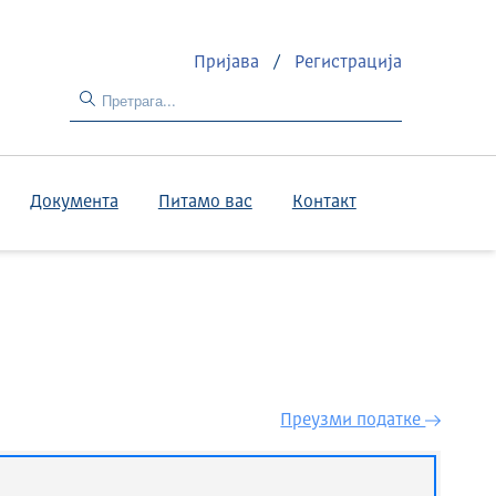
Пријава
/
Регистрација
Документа
Питамо вас
Контакт
Преузми податкe