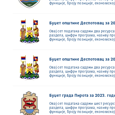
функције, броју позиције, економско
Буџет општине Деспотовац за 2
Oвај сет података садржи два ресурса
раздела, шифри програма, називу пр
функције, броју позиције, економско
Буџет општине Деспотовац за 20
Oвај сет података садржи два ресурса
раздела, шифри програма, називу пр
функције, броју позиције, економско
Буџет града Пирота за 2023. год
Овај сет података садржи шест ресурс
раздела, шифри програма, називу пр
функције, броју позиције, економско