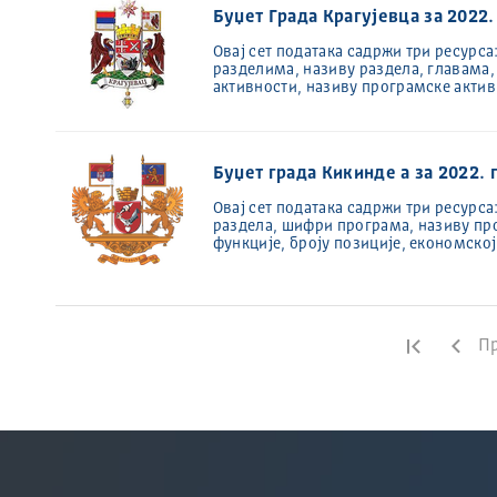
Буџет Града Крагујевца за 2022.
Овај сет података садржи три ресурса
разделима, називу раздела, главама
активности, називу програмске акти
Буџет града Кикинде а за 2022. 
Овај сет података садржи три ресурса
раздела, шифри програма, називу пр
функције, броју позиције, економско
Прва ст
Пр