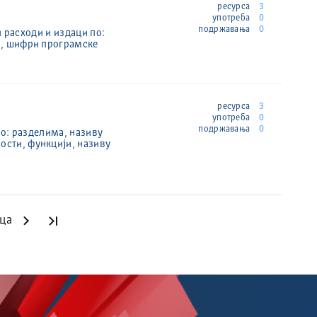
ресурса
3
употреба
0
подржавања
0
 расходи и издаци по:
а, шифри програмске
ресурса
3
употреба
0
подржавања
0
по: разделима, називу
ости, функцији, називу
ица
Последња страница