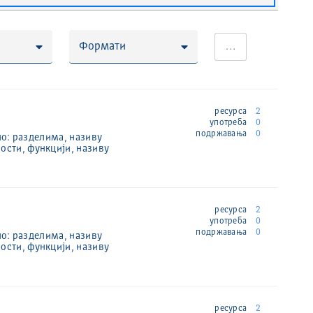
Формати
…
ресурса
2
употреба
0
подржавања
0
по: разделима, називу
ости, функцији, називу
ресурса
2
употреба
0
подржавања
0
по: разделима, називу
ости, функцији, називу
ресурса
2