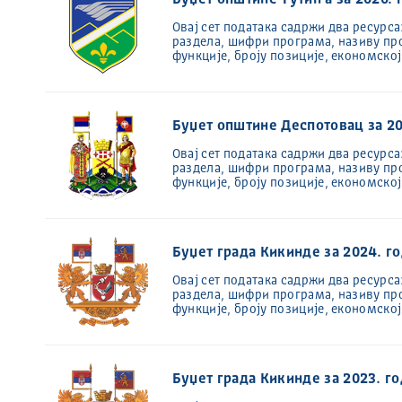
Буџет општине Тутин а за 2020. 
Овај сет података садржи два ресурса
раздела, шифри програма, називу пр
функције, броју позиције, економско
Буџет општине Деспотовац за 20
Oвај сет података садржи два ресурса
раздела, шифри програма, називу пр
функције, броју позиције, економско
Буџет града Кикинде за 2024. г
Овај сет података садржи два ресурса
раздела, шифри програма, називу пр
функције, броју позиције, економско
Буџет града Кикинде за 2023. г