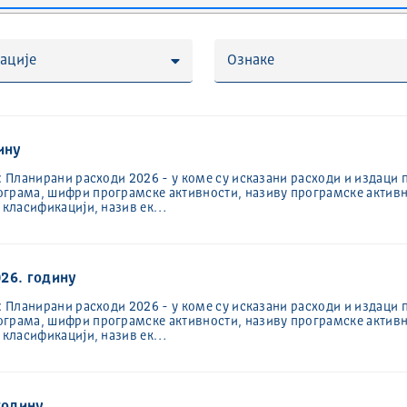
ације
Ознаке
ину
: Планирани расходи 2026 - у коме су исказани расходи и издаци 
ограма, шифри програмске активности, називу програмске активн
ј класификацији, назив ек…
26. годину
: Планирани расходи 2026 - у коме су исказани расходи и издаци 
ограма, шифри програмске активности, називу програмске активн
ј класификацији, назив ек…