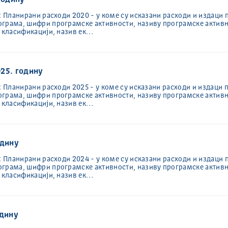
годину
: Планирани расходи 2020 - у коме су исказани расходи и издаци 
ограма, шифри програмске активности, називу програмске активн
ј класификацији, назив ек…
25. годину
: Планирани расходи 2025 - у коме су исказани расходи и издаци 
ограма, шифри програмске активности, називу програмске активн
ј класификацији, назив ек…
одину
: Планирани расходи 2024 - у коме су исказани расходи и издаци 
ограма, шифри програмске активности, називу програмске активн
ј класификацији, назив ек…
одину