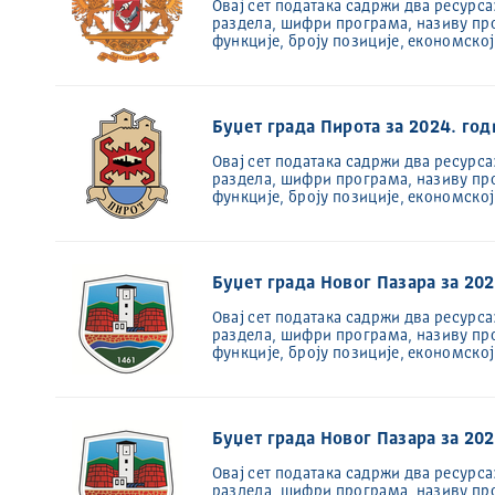
Овај сет података садржи два ресурса
раздела, шифри програма, називу пр
функције, броју позиције, економско
Буџет града Пирота за 2024. год
Овај сет података садржи два ресурса
раздела, шифри програма, називу пр
функције, броју позиције, економско
Буџет града Новог Пазара за 20
Oвај сет података садржи два ресурса
раздела, шифри програма, називу пр
функције, броју позиције, економско
Буџет града Новог Пазара за 202
Овај сет података садржи два ресурса
раздела, шифри програма, називу пр