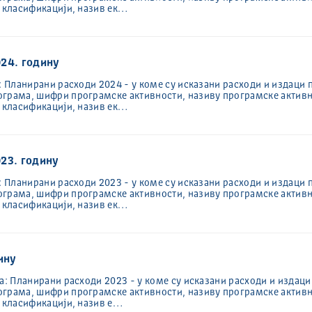
ј класификацији, назив ек…
024. годину
: Планирани расходи 2024 - у коме су исказани расходи и издаци 
ограма, шифри програмске активности, називу програмске активн
ј класификацији, назив ек…
23. годину
: Планирани расходи 2023 - у коме су исказани расходи и издаци 
ограма, шифри програмске активности, називу програмске активн
ј класификацији, назив ек…
ину
а: Планирани расходи 2023 - у коме су исказани расходи и издаци
ограма, шифри програмске активности, називу програмске активн
ј класификацији, назив е…