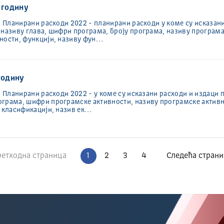
 годину
: Планирани расходи 2022 - планирани расходи у коме су исказани
, називу глава, шифри програма, броју програма, називу програм
вности, функцији, називу фун…
годину
: Планирани расходи 2022 - у коме су исказани расходи и издаци 
ограма, шифри програмске активности, називу програмске активн
ј класификацији, назив ек…
раница
етходна страница
1
2
3
4
Следећа стран