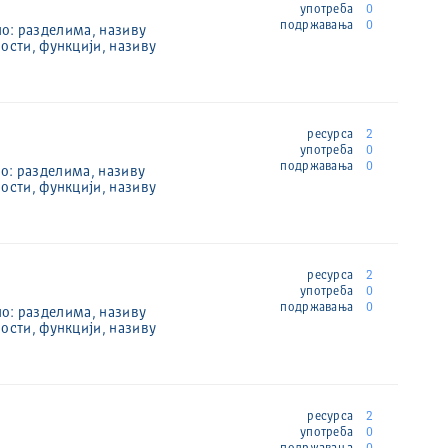
употреба
0
подржавања
0
по: разделима, називу
ости, функцији, називу
ресурса
2
употреба
0
подржавања
0
по: разделима, називу
ости, функцији, називу
ресурса
2
употреба
0
подржавања
0
по: разделима, називу
ости, функцији, називу
ресурса
2
употреба
0