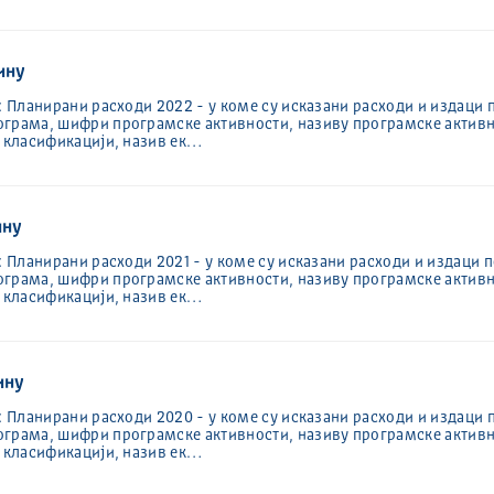
ину
: Планирани расходи 2022 - у коме су исказани расходи и издаци 
ограма, шифри програмске активности, називу програмске активн
ј класификацији, назив ек…
ину
: Планирани расходи 2021 - у коме су исказани расходи и издаци 
ограма, шифри програмске активности, називу програмске активн
ј класификацији, назив ек…
ину
: Планирани расходи 2020 - у коме су исказани расходи и издаци 
ограма, шифри програмске активности, називу програмске активн
ј класификацији, назив ек…