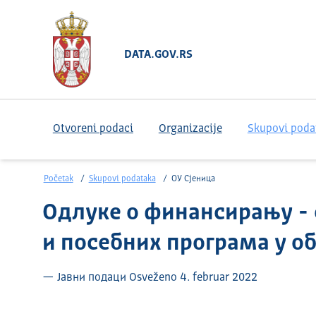
DATA.GOV.RS
Otvoreni podaci
Organizacije
Skupovi poda
Početak
Skupovi podataka
ОУ Сјеница
Одлуке о финансирању -
и посебних програма у о
— Јавни подаци Osveženo 4. februar 2022