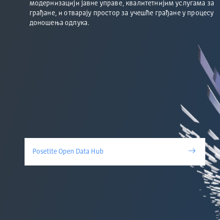
модернизацији јавне управе, квалитетнијим услугама за
грађане, и отварају простор за учешће грађане у процесу
доношења одлука.
Posetite Open Data Hub