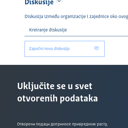
0
Diskusije
Diskusija između organizacije i zajednice oko ovo
Započni novu diskusiju
Uključite se u svet
otvorenih podataka
Отворени подаци доприносе привредном расту,