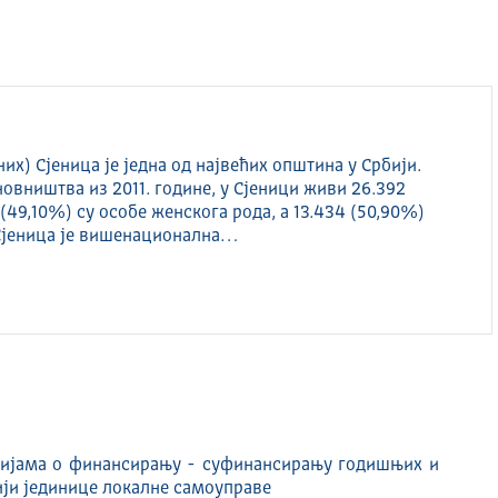
их) Сјеница је једна од највећих општина у Србији.
овништва из 2011. године, у Сјеници живи 26.392
 (49,10%) су особе женскога рода, а 13.434 (50,90%)
Сјеница је вишенационална…
цијама о финансирању - суфинансирању годишњих и
ији јединице локалне самоуправе