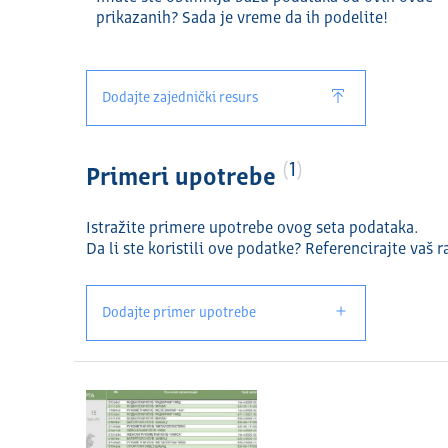
prikazanih? Sada je vreme da ih podelite!
Dodajte zajednički resurs
1
Primeri upotrebe
Istražite primere upotrebe ovog seta podataka.
Da li ste koristili ove podatke? Referencirajte vaš r
Dodajte primer upotrebe