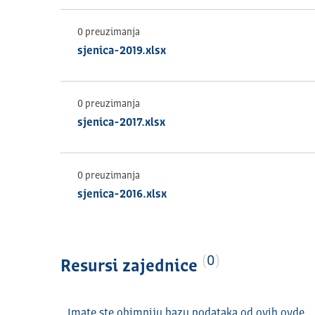
0 preuzimanja
sjenica-2019.xlsx
0 preuzimanja
sjenica-2017.xlsx
0 preuzimanja
sjenica-2016.xlsx
0
Resursi zajednice
Imate ste obimniju bazu podataka od ovih ovde