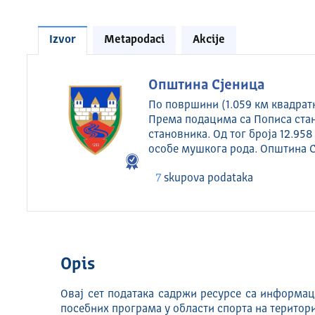
Izvor
Metapodaci
Akcije
Општина Сјеница
По површини (1.059 км квадратн
Према подацима са Пописа стан
становника. Од тог броја 12.958
особе мушкога рода. Општина 
7
skupova podataka
Opis
Овај сет података садржи ресурсе са информа
посебних програма у области спорта на територ