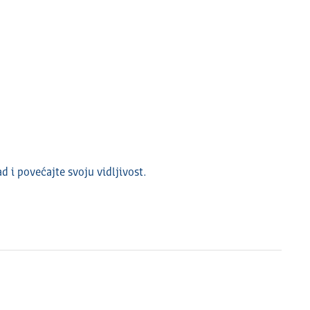
ad i povećajte svoju vidlјivost.