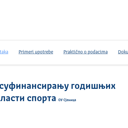
taka
Primeri upotrebe
Praktično o podacima
Dok
 суфинансирању годишњих
бласти спорта
ОУ Сјеница