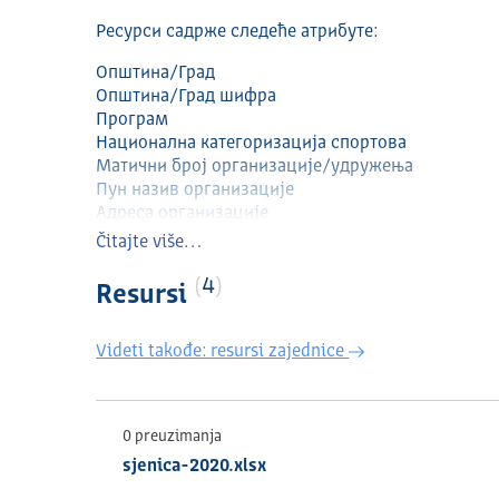
Ресурси садрже следеће атрибуте:
Општина/Град
Општина/Град шифра
Програм
Национална категоризација спортова
Матични број организације/удружења
Пун назив организације
Адреса организације
Седиште спортске организације
Čitajte više…
Број одлуке/решења
Датум одлуке/решења
4
Resursi
Година
Програм/Сврха
Videti takođe: resursi zajednice
Тражени износ средстава
Одобрен износ средстава
0 preuzimanja
sjenica-2020.xlsx