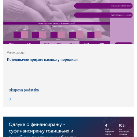
Vizuelizacija
Појединачне пријаве насиља у породици
1
skupova podataka