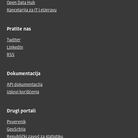
Open Data Hub
Kancelarija za IT i eUpravu
Pratite nas
Twitter
LinkedIn
RSS
Dokumentacija
API dokumentacija
Uslovi korišćenja
Drugi portali
Poverenik
GeoSrbija
Republički zavod za statistiku