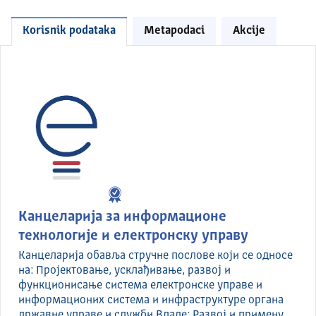
Korisnik podataka
Metapodaci
Akcije
Канцеларија за информационе
технологије и електронску управу
Канцеларија обавља стручне послове који се односе
на: Пројектовање, усклађивање, развој и
функционисање система електронске управе и
информационих система и инфраструктуре органа
државне управе и служби Владе; Развој и примену