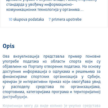
стандарда у увођењу информационо-
комуникационих технологија у органима…
10
skupova podataka
7
primera upotrebe
Opis
Ова визуелизација представља пример поновне
употребе података из области спорта који су
објављени на Порталу отворених података. На основу
доступних информација о одлукама и решењима за
финансирање спортских организација у Србији,
креиран је интерактивни приказ који омогућава увид
у расподелу средстава по организацијама,
спортовима, категоријама програма и територијалној
дистрибуцији.
Корисници могу да виде колико је укупно средстава