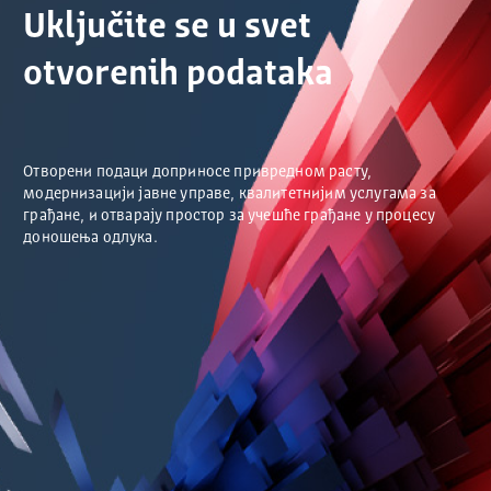
Uključite se u svet
otvorenih podataka
Отворени подаци доприносе привредном расту,
модернизацији јавне управе, квалитетнијим услугама за
грађане, и отварају простор за учешће грађане у процесу
доношења одлука.