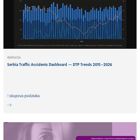
Aplikacija
Serbia Traffic Accidents Dashboard — DTP Trends 2015–2026
1
skupova podataka