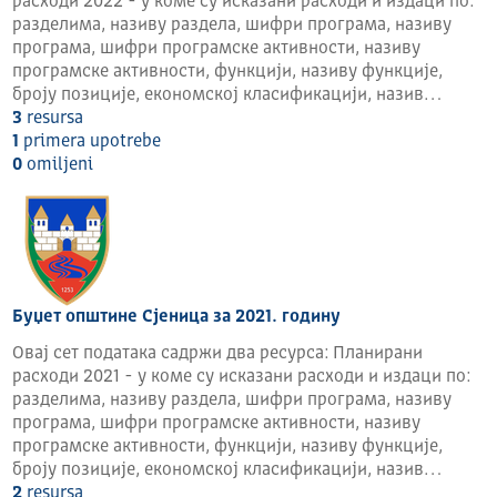
расходи 2022 - у коме су исказани расходи и издаци по:
разделима, називу раздела, шифри програма, називу
програма, шифри програмске активности, називу
програмске активности, функцији, називу функције,
броју позиције, економској класификацији, назив…
3
resursa
1
primera upotrebe
0
omilјeni
Буџет општине Сјеница за 2021. годину
Овај сет података садржи два ресурса: Планирани
расходи 2021 - у коме су исказани расходи и издаци по:
разделима, називу раздела, шифри програма, називу
програма, шифри програмске активности, називу
програмске активности, функцији, називу функције,
броју позиције, економској класификацији, назив…
2
resursa