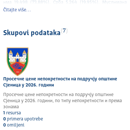
има 19.498 (73,88%), Срба 5.264 (19,95%), Муслимана
1.234 (4,68%), Рома 93 (0,35%), Албанаца 29 (0,11%) и
Čitajte više…
припадника других националности 274 (1,04%).
Према степену развијености јединица локалних
7
самоуправа за 2014. годину, општина Сјеница спада у
Skupovi podataka
четврту групу коју чини 44 изразито недовољно
развијених јединица локалних самоуправа чији је степен
развијености испод 60% републичког просјека.
Просечне цене непокретности на подручју општине
Сјеница у 2026. години
Просечне цене непокретности на подручју општине
Сјеница у 2026. години, по типу непокретности и према
зонама
1
resursa
0
primera upotrebe
0
omilјeni