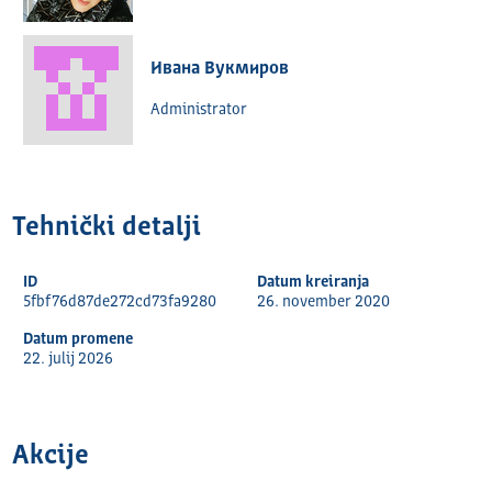
Ивана Вукмиров
Administrator
Tehnički detalјi
ID
Datum kreiranja
5fbf76d87de272cd73fa9280
26. november 2020
Datum promene
22. julij 2026
Akcije