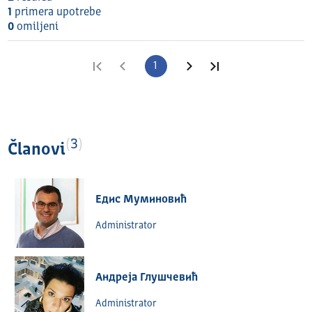
1
primera upotrebe
0
omilјeni
Prva strana
Prethodna strana
1
Sledeća strana
Poslednja strana
3
Članovi
Едис Муминовић
Administrator
Андреја Глушчевић
Administrator