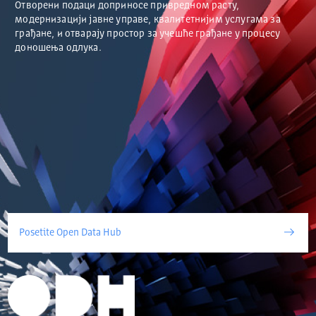
Отворени подаци доприносе привредном расту,
модернизацији јавне управе, квалитетнијим услугама за
грађане, и отварају простор за учешће грађане у процесу
доношења одлука.
Posetite Open Data Hub