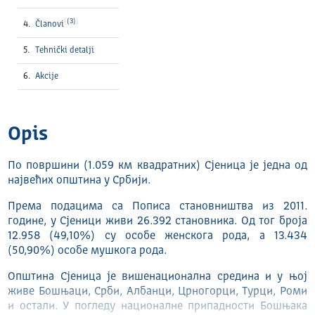
(3)
Članovi
Tehnički detalјi
Akcije
Opis
По површини (1.059 км квадратних) Сјеница је једна од
највећих општина у Србији.
Према подацима са Пописа становништва из 2011.
године, у Сјеници живи 26.392 становника. Од тог броја
12.958 (49,10%) су особе женскога рода, а 13.434
(50,90%) особе мушкога рода.
Општина Сјеница је вишенационална средина и у њој
живе Бошњаци, Срби, Албанци, Црногорци, Турци, Роми
и остали. У погледу националне припадности Бошњака