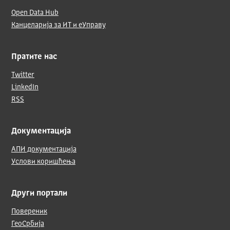
Open Data Hub
Канцеларија за ИТ и еУправу
Пратите нас
Twitter
LinkedIn
RSS
Документација
АПИ документација
Услови коришћења
Други портали
Повереник
ГеоСрбија