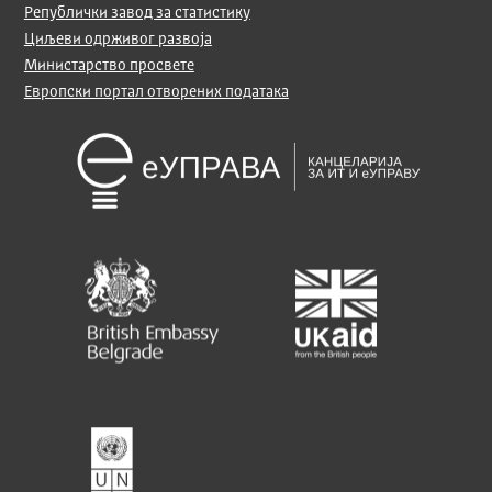
Републички завод за статистику
Циљеви одрживог развоја
Министарство просвете
Европски портал отворених података