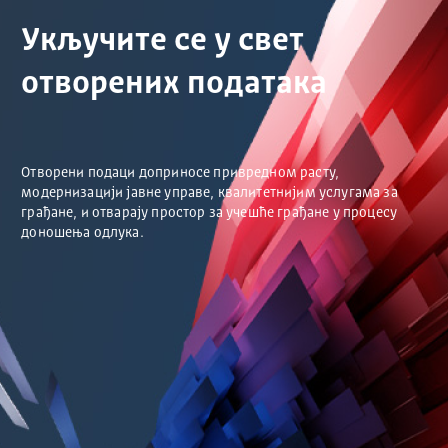
Укључите се у свет
отворених података
Отворени подаци доприносе привредном расту,
модернизацији јавне управе, квалитетнијим услугама за
грађане, и отварају простор за учешће грађане у процесу
доношења одлука.