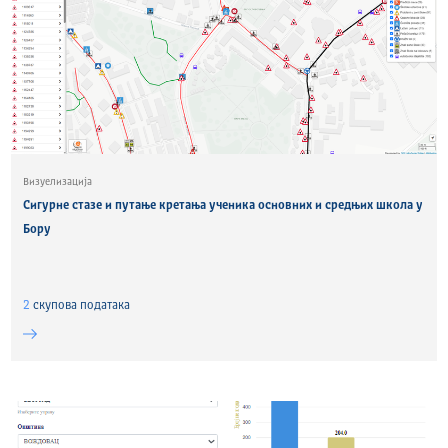
Визуелизација
Сигурне стазе и путање кретања ученика основних и средњих школа у
Бору
2
скуповa података