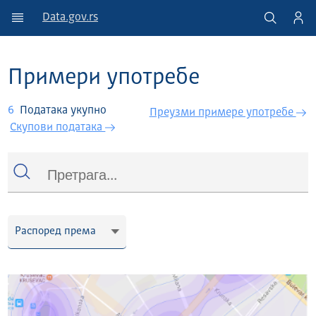
Data.gov.rs
Примери употребе
6
Података укупно
Преузми примере употребе
Скупови података