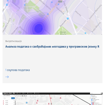
Визуелизација
Анализа података о саобраћајним незгодама у програмском језику R
1
скуповa података