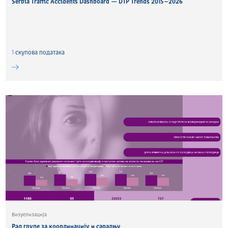
Serbia Traffic Accidents Dashboard — DTP Trends 2015–2026
1
скуповa података
Визуелизација
Рад групе за координацију и сарадњу