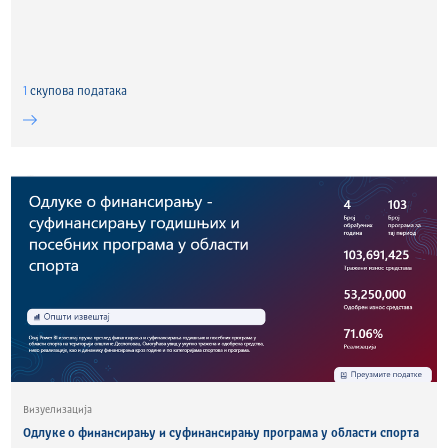
1
скуповa података
Визуелизација
Одлуке о финансирању и суфинансирању програма у области спорта