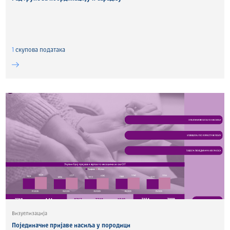
1
скуповa података
Визуелизација
Појединачне пријаве насиља у породици