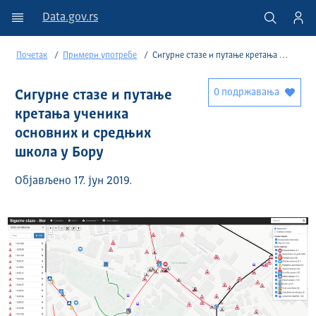
Data.gov.rs
Почетак
Примери употребе
Сигурне стазе и путање кретања ученика основних и средњих школа у Бору
0 подржавања
Сигурне стазе и путање
кретања ученика
основних и средњих
школа у Бору
Објављено 17. јун 2019.