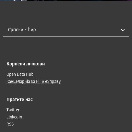
Корисни линкови
Open Data Hub
Канцеларија за ИТ и еУправу
Пратите нас
Twitter
LinkedIn
RSS