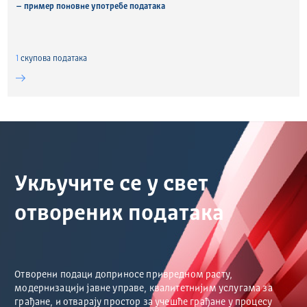
– пример поновне употребе података
1
скуповa података
Укључите се у свет
отворених података
Отворени подаци доприносе привредном расту,
модернизацији јавне управе, квалитетнијим услугама за
грађане, и отварају простор за учешће грађане у процесу