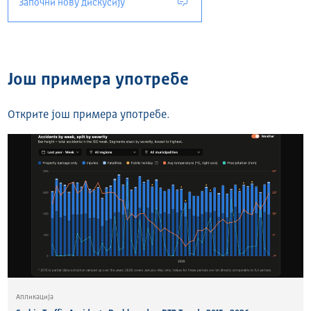
Започни нову дискусију
Још примера употребе
Открите још примера употребе.
Апликација