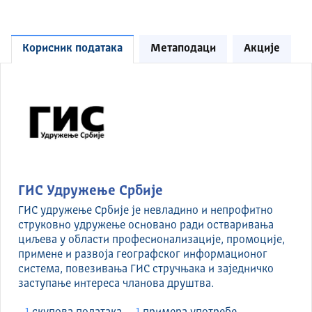
Корисник података
Метаподаци
Акције
ГИС Удружење Србије
ГИС удружење Србије је невладино и непрофитно
струковно удружење основано ради остваривања
циљева у области професионализације, промоције,
примене и развоја географског информационог
система, повезивања ГИС стручњака и заједничко
заступање интереса чланова друштва.