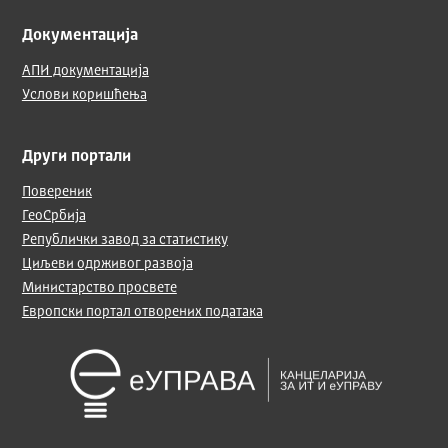
Документација
АПИ документација
Услови коришћења
Други портали
Повереник
ГеоСрбија
Републички завод за статистику
Циљеви одрживог развоја
Министарство просвете
Европски портал отворених података