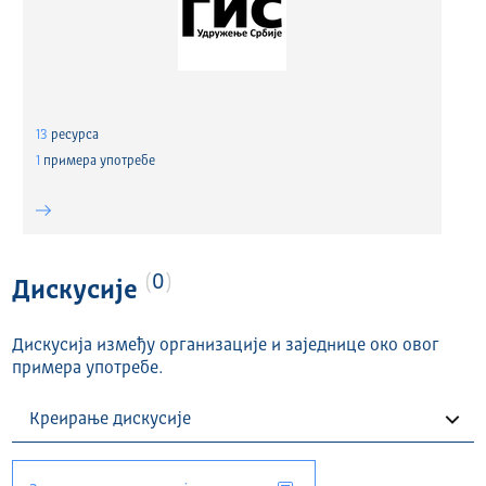
13
ресурса
1
примера употребе
0
Дискусије
Дискусија између организације и заједнице око овог
примера употребе.