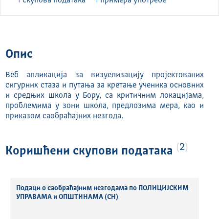
1
скуповa података
1
примера употребе
Опис
Веб апликација за визуeлизацију пројектованих
сигурних стаза и путања за кретање ученика основних
и средњих школа у Бору, са критичним локацијама,
проблемима у зони школа, предлозима мера, као и
приказом саобраћајних незгода.
2
Коришћени скупови података
Подаци о саобраћајним незгодама по ПОЛИЦИЈСКИМ
УПРАВАМА и ОПШТИНАМА (СН)