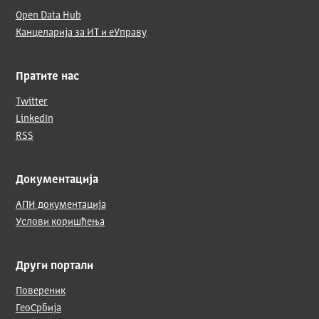
Open Data Hub
Канцеларија за ИТ и еУправу
Пратите нас
Twitter
LinkedIn
RSS
Документација
АПИ документација
Услови коришћења
Други портали
Повереник
ГеоСрбија