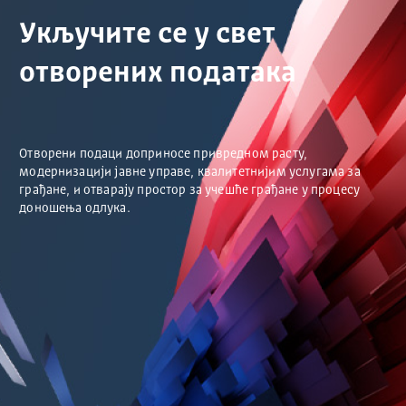
Укључите се у свет
отворених података
Отворени подаци доприносе привредном расту,
модернизацији јавне управе, квалитетнијим услугама за
грађане, и отварају простор за учешће грађане у процесу
доношења одлука.