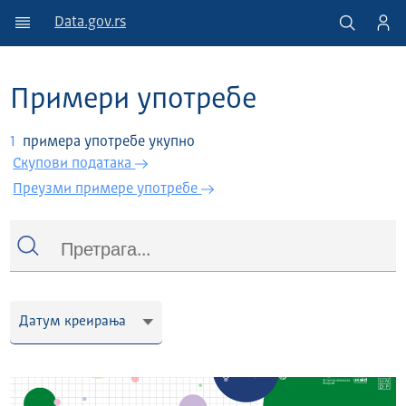
Data.gov.rs
Примери употребе
1
примера употребе укупно
Скупови података
Преузми примере употребе