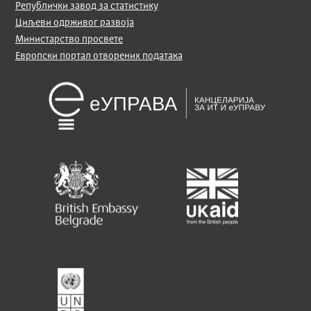
Републички завод за статистику
Циљеви одрживог развоја
Министарство просвете
Европски портал отворених података