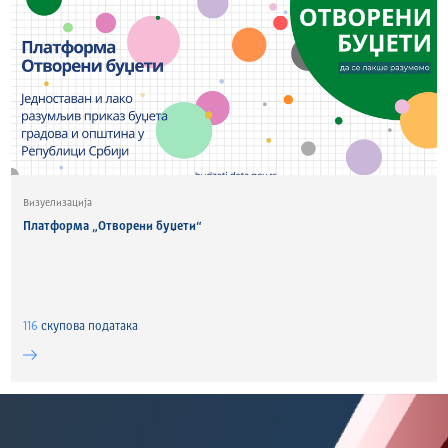
Визуелизација
Платформа „Отворени буџети“
116
скуповa података