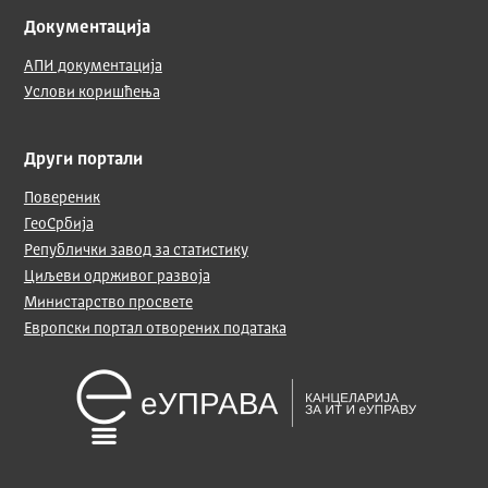
Документација
АПИ документација
Услови коришћења
Други портали
Повереник
ГеоСрбија
Републички завод за статистику
Циљеви одрживог развоја
Министарство просвете
Европски портал отворених података