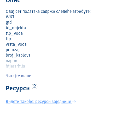
Опис
Овај сет података садржи следеће атрибуте:
WKT
gid
id_objekta
tip_voda
tip
vrsta_voda
polozaj
broj_kablova
napon
hijerarhija
status
Читајте више…
tkkod
poreklo
2
Ресурси
opis
duzina
Видети такође: ресурси заједнице