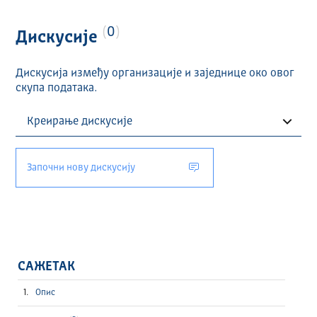
0
Дискусије
Дискусија између организације и заједнице око овог
скупа података.
Започни нову дискусију
САЖЕТАК
Опис