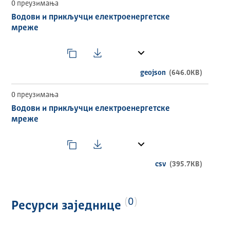
0 преузимања
Водови и прикључци електроенергетске
мреже
geojson
(646.0KB)
0 преузимања
Водови и прикључци електроенергетске
мреже
csv
(395.7KB)
0
Ресурси заједнице