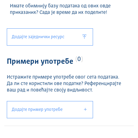
Имате обимнију базу података од ових овде
приказаних? Сада је време да их поделите!
Додајте заједнички ресурс
0
Примери употребе
Истражите примере употребе овог сета података.
Да ли сте користили ове податке? Референцирајте
ваш рад и повећајте своју видљивост.
Додајте пример употребе