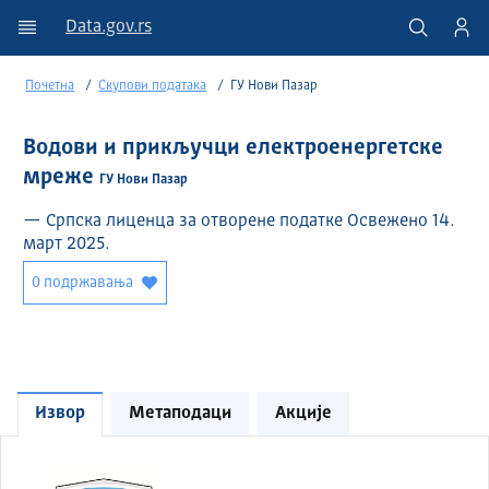
Data.gov.rs
Почетна
Скупови података
ГУ Нови Пазар
Водови и прикључци електроенергетске
мреже
ГУ Нови Пазар
— Српска лиценца за отворене податке Освежено 14.
март 2025.
0 подржавања
Извор
Метаподаци
Акције