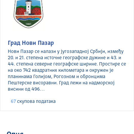
Град Нови Пазар
Нови Пазар се налази у југозападној Србији, између
20. и 21. степена источне географске дужине и 43. и
44. степена северне географске ширине. Простире се
на око 742 квадратних километара и окружен је
планинама Голијом, Рогозном и обронцима
Пештерске висоравни. Град лежи на надморској
висини од 496…
67
скуповa података