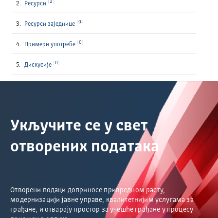
2
Ресурси
0
Ресурси заједнице
0
Примери употребе
0
Дискусије
Укључите се у свет
отворених података
Отворени подаци доприносе привредном расту,
модернизацији јавне управе, квалитетнијим услугама за
грађане, и отварају простор за учешће грађане у процесу