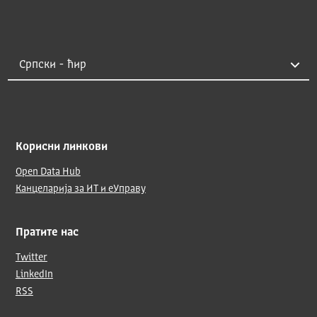
Корисни линкови
Open Data Hub
Канцеларија за ИТ и еУправу
Пратите нас
Twitter
LinkedIn
RSS