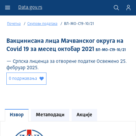
Data.gov.rs
Почетна
Скупови података
ВЛ-МО-C19-10/21
Вакцинисана лица Мачванског округа на
Covid 19 за месец октобар 2021
ВЛ-МО-C19-10/21
— Српска лиценца за отворене податке Освежено 25.
фебруар 2025.
0 подржавања
Извор
Метаподаци
Акције