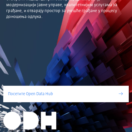
модернизацији јавне управе, квалитетнијим услугама за
грађане, и отварају простор за учешће грађане у процесу
доношења одлука.
Посетите Open Data Hub