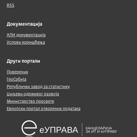
RSS
Документација
АПИ документација
Услови коришћења
Други портали
Повереник
ГеоСрбија
Републички завод за статистику
Циљеви одрживог развоја
Министарство просвете
Европски портал отворених података