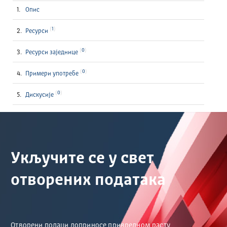
Опис
1
Ресурси
0
Ресурси заједнице
0
Примери употребе
0
Дискусије
Укључите се у свет
отворених података
Отворени подаци доприносе привредном расту,