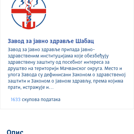
Завод за јавно здравље Шабац
Завод за јавно здравље припада јавно-
здравственим институцијама које обезбеђују
здравствену заштиту од посебног интереса за
друштво на територији Мачванског округа. Место и
улога Завода су дефинисани Законом о здравственој
заштити и Законом о јавном здрављу, према којима
прати, истражује и…
1633
скуповa података
Опис