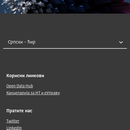
Корисни линкови
Open Data Hub
Канцеларија за ИТ и еУправу
Пратите нас
Twitter
LinkedIn