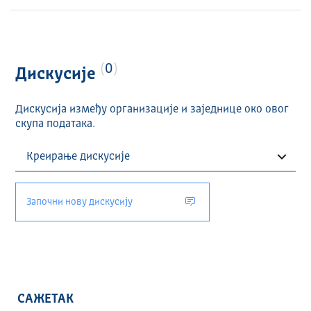
0
Дискусије
Дискусија између организације и заједнице око овог
скупа података.
Започни нову дискусију
САЖЕТАК