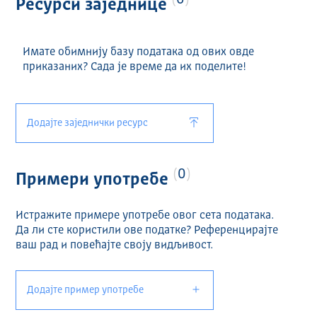
0
Ресурси заједнице
Имате обимнију базу података од ових овде
приказаних? Сада је време да их поделите!
Додајте заједнички ресурс
0
Примери употребе
Истражите примере употребе овог сета података.
Да ли сте користили ове податке? Референцирајте
ваш рад и повећајте своју видљивост.
Додајте пример употребе