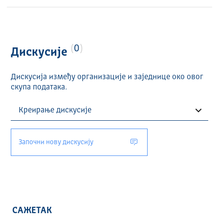
0
Дискусије
Дискусија између организације и заједнице око овог
скупа података.
Започни нову дискусију
САЖЕТАК