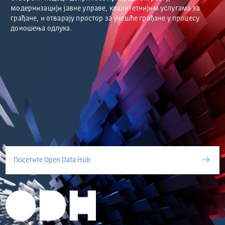
модернизацији јавне управе, квалитетнијим услугама за
грађане, и отварају простор за учешће грађане у процесу
доношења одлука.
Посетите Open Data Hub