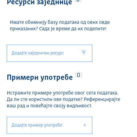
0
Ресурси заједнице
Имате обимнију базу података од ових овде
приказаних? Сада је време да их поделите!
Додајте заједнички ресурс
0
Примери употребе
Истражите примере употребе овог сета података.
Да ли сте користили ове податке? Референцирајте
ваш рад и повећајте своју видљивост.
Додајте пример употребе