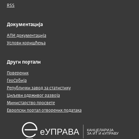
RSS
Документација
АПИ документација
Услови коришћења
Други портали
Повереник
ГеоСрбија
Републички завод за статистику
Циљеви одрживог развоја
Министарство просвете
Европски портал отворених података