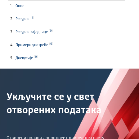
Опис
1
Ресурси
0
Ресурси заједнице
0
Примери употребе
0
Дискусије
Укључите се у свет
отворених података
Отворени подаци доприносе привредном расту,