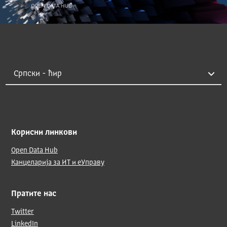
Корисни линкови
Open Data Hub
Канцеларија за ИТ и еУправу
Пратите нас
Twitter
LinkedIn