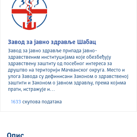
Завод за јавно здравље Шабац
Завод за јавно здравље припада јавно-
здравственим институцијама које обезбеђују
здравствену заштиту од посебног интереса за
друштво на територији Мачванског округа. Место и
улога Завода су дефинисани Законом о здравственој
заштити и Законом о јавном здрављу, према којима
прати, истражује и…
1633
скуповa података
Опис