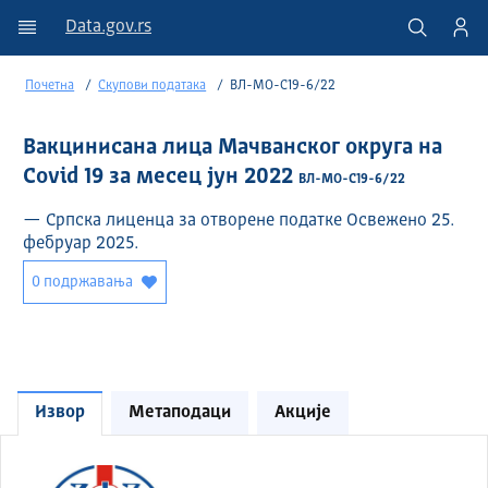
Data.gov.rs
Почетна
Скупови података
ВЛ-МО-C19-6/22
Вакцинисана лица Мачванског округа на
Covid 19 за месец јун 2022
ВЛ-МО-C19-6/22
— Српска лиценца за отворене податке Освежено 25.
фебруар 2025.
0 подржавања
Извор
Метаподаци
Акције