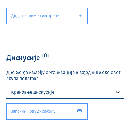
Додајте пример употребе
0
Дискусије
Дискусија између организације и заједнице око овог
скупа података.
Започни нову дискусију