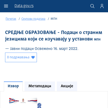
Data.gov.rs
Почетак
Скупови података
МПН
СРЕДЊЕ ОБРАЗОВАЊЕ - Подаци о страним
језицима који се изучавају у установи
МПН
— Јавни подаци Освежено 16. март 2022.
0 подржавања
Извор
Метаподаци
Акције