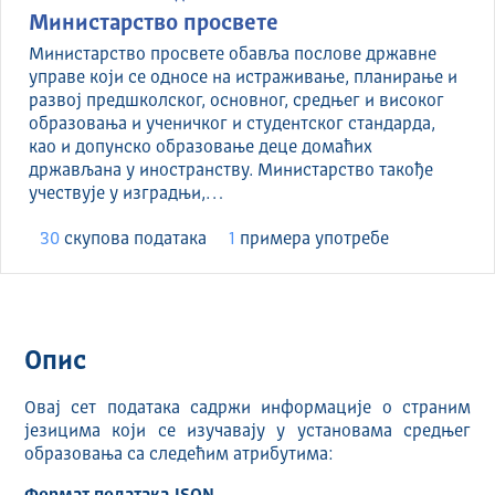
Министарство просвете
Министарство просвете обавља послове државне
управе који се односе на истраживање, планирање и
развој предшколског, основног, средњег и високог
образовања и ученичког и студентског стандарда,
као и допунско образовање деце домаћих
држављана у иностранству. Министарство такође
учествује у изградњи,…
30
скуповa података
1
примера употребе
Опис
Овај сет података садржи информације о страним
језицима који се изучавају у установама средњег
образовања са следећим атрибутима: