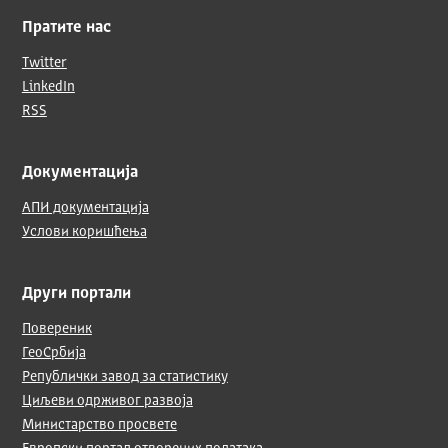
Пратите нас
Twitter
LinkedIn
RSS
Документација
АПИ документација
Услови коришћења
Други портали
Повереник
ГеоСрбија
Републички завод за статистику
Циљеви одрживог развоја
Министарство просвете