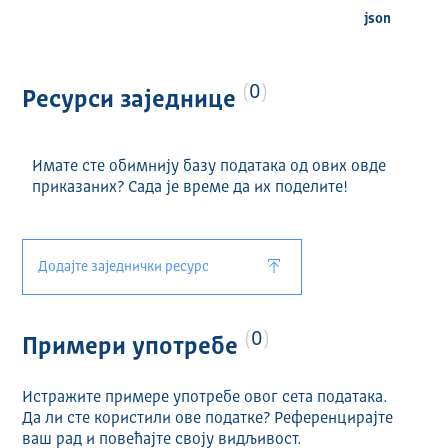
json
0
Ресурси заједнице
Имате сте обимнију базу података од ових овде
приказаних? Сада је време да их поделите!
Додајте заједнички ресурс
0
Примери употребе
Истражите примере употребе овог сета података.
Да ли сте користили ове податке? Референцирајте
ваш рад и повећајте своју видљивост.