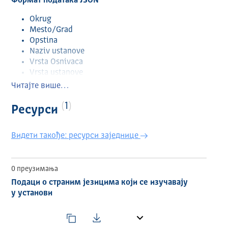
Формат података JSON
Okrug
Mesto/Grad
Opstina
Naziv ustanove
Vrsta Osnivaca
Vrsta ustanove
Skolska godina
Читајте више…
Razred
Predmet
1
Ресурси
Podnivo predmeta
Ukupan broj ucenika
Видети такође: ресурси заједнице
0 преузимања
Подаци о страним језицима који се изучавају
у установи