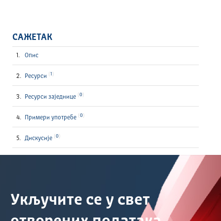
САЖЕТАК
Опис
1
Ресурси
0
Ресурси заједнице
0
Примери употребе
0
Дискусије
Укључите се у свет