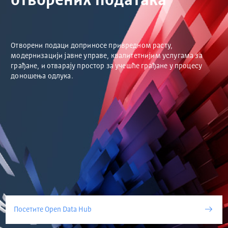
отворених података
Отворени подаци доприносе привредном расту,
модернизацији јавне управе, квалитетнијим услугама за
грађане, и отварају простор за учешће грађане у процесу
доношења одлука.
Посетите Open Data Hub