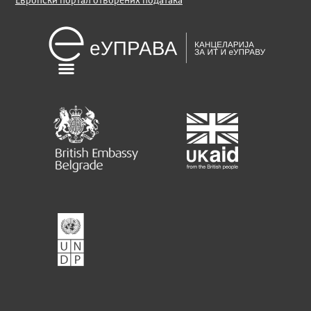
Европски портал отворених података