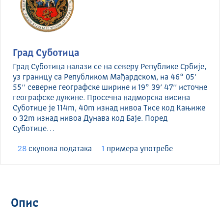
Град Суботица
Град Суботица налази се на северу Републике Србије,
уз границу са Републиком Мађардском, на 46° 05’
55’’ северне географске ширине и 19° 39’ 47’’ источне
географске дужине. Просечна надморска висина
Суботице је 114m, 40m изнад нивоа Тисе код Кањиже
о 32m изнад нивоа Дунава код Баје. Поред
Суботице…
28
скуповa података
1
примера употребе
Опис