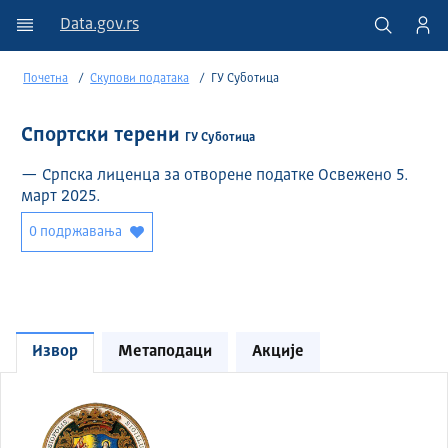
Data.gov.rs
Почетна
Скупови података
ГУ Суботица
Спортски терени
ГУ Суботица
— Српска лиценца за отворене податке Освежено 5.
март 2025.
0 подржавања
Извор
Метаподаци
Акције