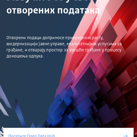
отворених података
Отворени подаци доприносе привредном расту,
модернизацији јавне управе, квалитетнијим услугама за
грађане, и отварају простор за учешће грађане у процесу
доношења одлука.
Посетите Open Data Hub