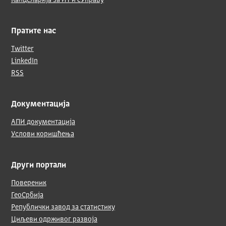
Канцеларија за ИТ и еУправу
Пратите нас
Twitter
LinkedIn
RSS
Документација
АПИ документација
Услови коришћења
Други портали
Повереник
ГеоСрбија
Републички завод за статистику
Циљеви одрживог развоја