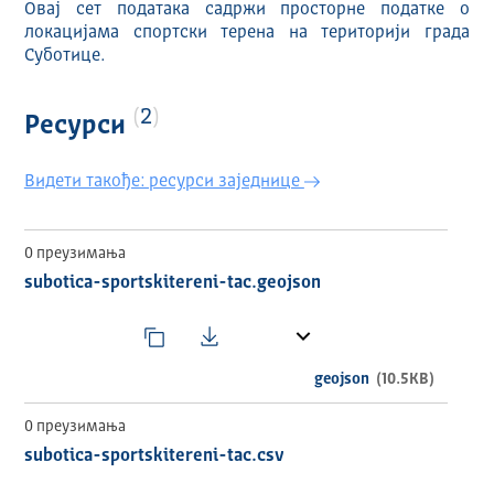
Овај сет података садржи просторне податке о
локацијама спортски терена на територији града
Суботице.
2
Ресурси
Видети такође: ресурси заједнице
0 преузимања
subotica-sportskitereni-tac.geojson
geojson
(10.5KB)
0 преузимања
subotica-sportskitereni-tac.csv