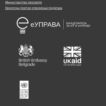
Министарство просвете
Европски портал отворених података