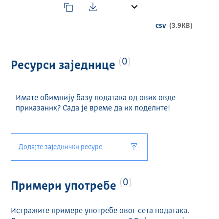
csv
(3.9KB)
0
Ресурси заједнице
Имате обимнију базу података од ових овде
приказаних? Сада је време да их поделите!
Додајте заједнички ресурс
0
Примери употребе
Истражите примере употребе овог сета података.