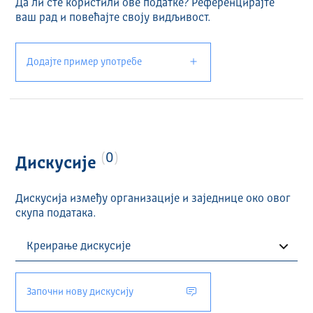
Да ли сте користили ове податке? Референцирајте
ваш рад и повећајте своју видљивост.
Додајте пример употребе
0
Дискусије
Дискусија између организације и заједнице око овог
скупа података.
Започни нову дискусију