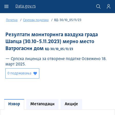
Data.gov.rs
Почетна
Скупови података
ВД-30/10_05/11/23
Резултати мониторинга ваздуха града
Шапца (30.10-5.11.2023) мерно место
Ватрогасни дом
ВД-30/10_05/11/23
— Српска лиценца за отворене податке Освежено 18.
март 2025.
0 подржавања
Извор
Метаподаци
Акције