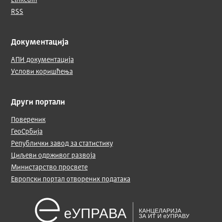
LinkedIn
RSS
Документација
АПИ документација
Услови коришћења
Други портали
Повереник
ГеоСрбија
Републички завод за статистику
Циљеви одрживог развоја
Министарство просвете
Европски портал отворених података