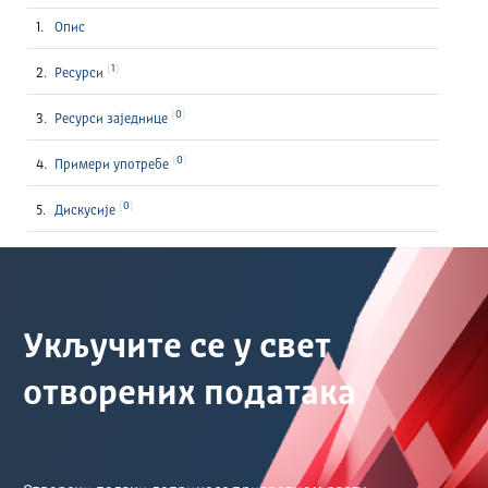
Опис
1
Ресурси
0
Ресурси заједнице
0
Примери употребе
0
Дискусије
Укључите се у свет
отворених података