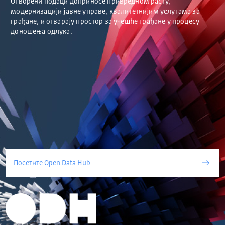
Отворени подаци доприносе привредном расту,
модернизацији јавне управе, квалитетнијим услугама за
грађане, и отварају простор за учешће грађане у процесу
доношења одлука.
Посетите Open Data Hub