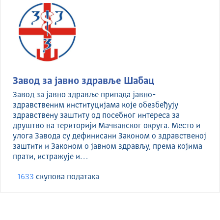
Завод за јавно здравље Шабац
Завод за јавно здравље припада јавно-
здравственим институцијама које обезбеђују
здравствену заштиту од посебног интереса за
друштво на територији Мачванског округа. Место и
улога Завода су дефинисани Законом о здравственој
заштити и Законом о јавном здрављу, према којима
прати, истражује и…
1633
скуповa података