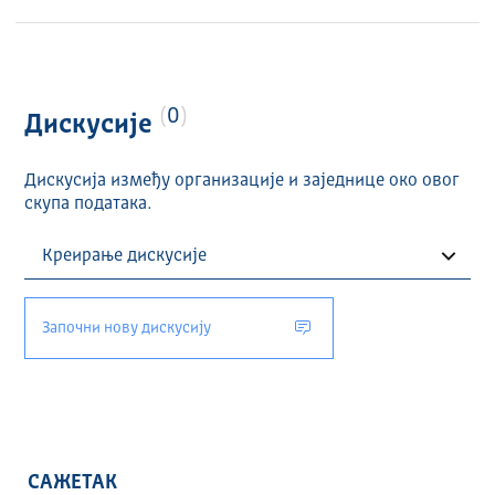
0
Дискусије
Дискусија између организације и заједнице око овог
скупа података.
Започни нову дискусију
САЖЕТАК