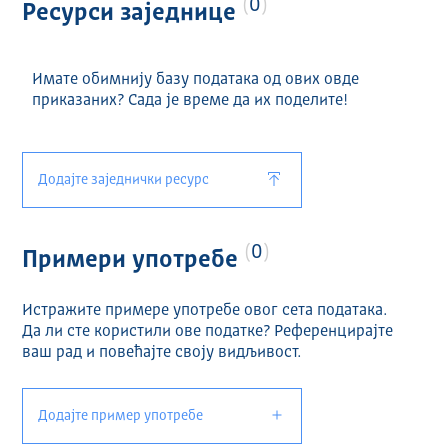
0
Ресурси заједнице
Имате обимнију базу података од ових овде
приказаних? Сада је време да их поделите!
Додајте заједнички ресурс
0
Примери употребе
Истражите примере употребе овог сета података.
Да ли сте користили ове податке? Референцирајте
ваш рад и повећајте своју видљивост.
Додајте пример употребе