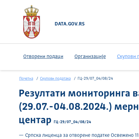
DATA.GOV.RS
Отворени подаци
Организације
Скупови 
Почетна
Скупови података
ГЦ-29/07_04/08/24
Резултати мониторинга в
(29.07.-04.08.2024.) ме
центар
ГЦ-29/07_04/08/24
— Српска лиценца за отворене податке Освежено 11.