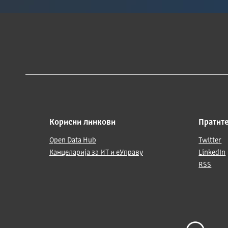
Корисни линкови
Пратите
Open Data Hub
Twitter
Канцеларија за ИТ и еУправу
LinkedIn
RSS