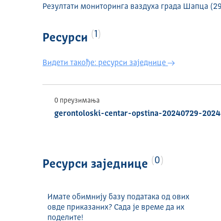
Резултати мониторинга ваздуха града Шапца (29
1
Ресурси
Видети такође: ресурси заједнице
0 преузимања
gerontoloski-centar-opstina-20240729-2024
0
Ресурси заједнице
Имате обимнију базу података од ових
овде приказаних? Сада је време да их
поделите!