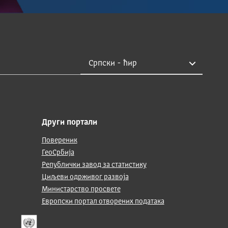
Други портали
Повереник
ГеоСрбија
Републички завод за статистику
Циљеви одрживог развоја
Министарство просвете
Европски портал отворених података