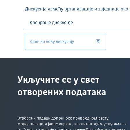
Дискусија између организације и заједнице око 
Започни нову дискусију
Укључите се у свет
отворених података
Отворени подаци доприносе привредном расту,
модернизацији јавне управе, квалитетнијим услугама за