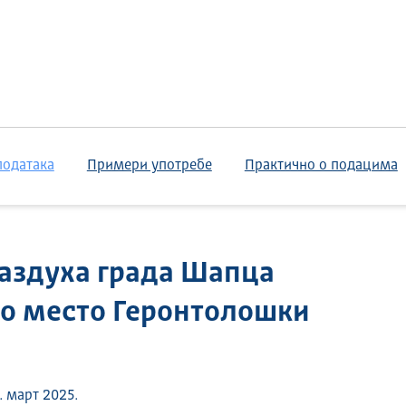
података
Примери употребе
Практично о подацима
аздуха града Шапца
рно место Геронтолошки
 март 2025.