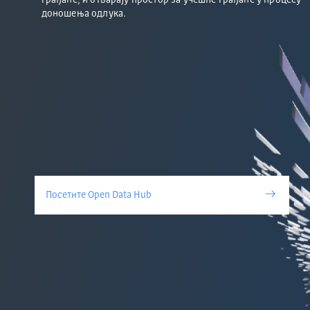
грађане, и отварају простор за учешће грађане у процесу
доношења одлука.
Посетите Open Data Hub