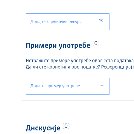
Додајте заједнички ресурс
0
Примери употребе
Истражите примере употребе овог сета података
Да ли сте користили ове податке? Референцирајт
Додајте пример употребе
0
Дискусије