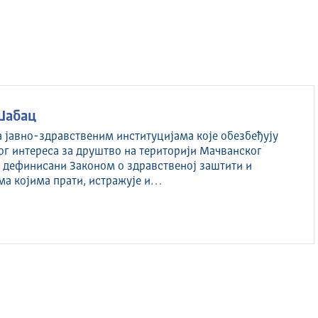
Шабац
а јавно-здравственим институцијама које обезбеђују
ог интереса за друштво на територији Мачванског
су дефинисани Законом о здравственој заштити и
ма којима прати, истражује и…