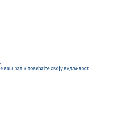
.
е ваш рад и повећајте своју видљивост.