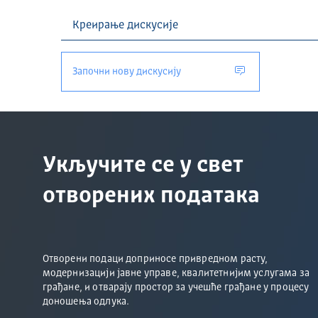
Започни нову дискусију
Укључите се у свет
отворених података
Отворени подаци доприносе привредном расту,
модернизацији јавне управе, квалитетнијим услугама за
грађане, и отварају простор за учешће грађане у процесу
доношења одлука.