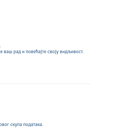
.
е ваш рад и повећајте своју видљивост.
овог скупа података.