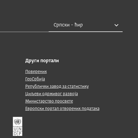
Други портали
Повереник
ГеоСрбија
Републички завод за статистику
Циљеви одрживог развоја
Министарство просвете
Европски портал отворених података