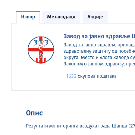
Извор
Метаподаци
Акције
Завод за јавно здравље 
Завод за јавно здравље припад
здравствену заштиту од посебн
округа. Место и улога Завода 
Законом о јавном здрављу, пре
1633
скуповa података
Опис
Резултати мониторинга ваздуха града Шапца (27.