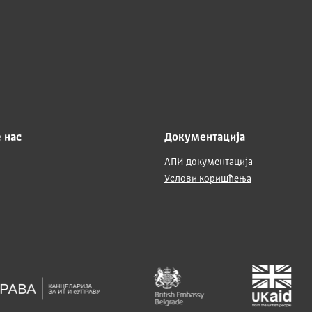
 нас
Документација
АПИ документација
Услови коришћења