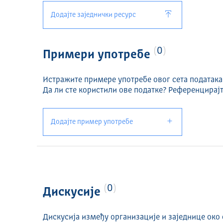
Додајте заједнички ресурс
0
Примери употребе
Истражите примере употребе овог сета података
Да ли сте користили ове податке? Референцирајт
Додајте пример употребе
0
Дискусије
Дискусија између организације и заједнице око 