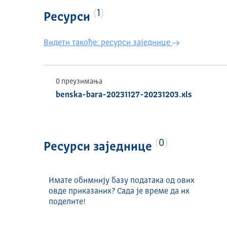
1
Ресурси
Видети такође: ресурси заједнице
0 преузимања
benska-bara-20231127-20231203.xls
0
Ресурси заједнице
Имате обимнију базу података од ових
овде приказаних? Сада је време да их
поделите!