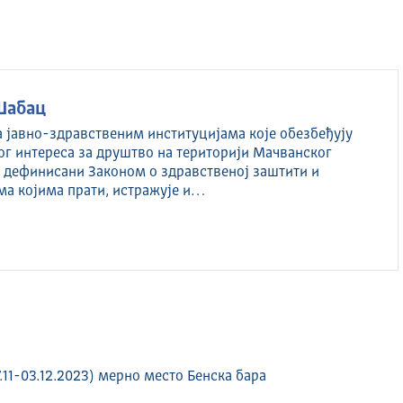
Шабац
а јавно-здравственим институцијама које обезбеђују
ог интереса за друштво на територији Мачванског
су дефинисани Законом о здравственој заштити и
ма којима прати, истражује и…
11-03.12.2023) мерно место Бенска бара