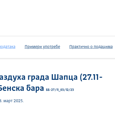
података
Примери употребе
Практично о подацима
здуха града Шапца (27.11-
 Бенска бара
ББ-27/11_03/12/23
. март 2025.