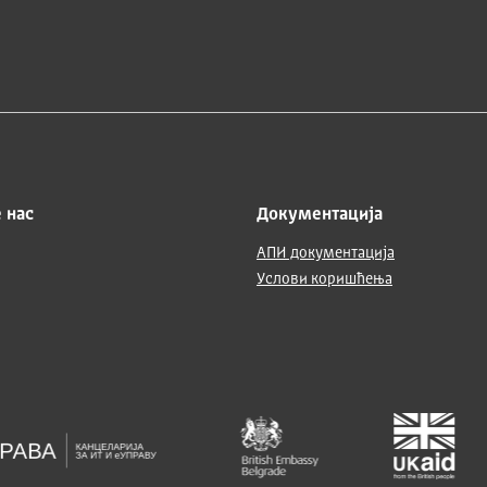
 нас
Документација
АПИ документација
Услови коришћења