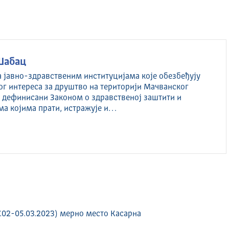
Шабац
а јавно-здравственим институцијама које обезбеђују
ог интереса за друштво на територији Мачванског
су дефинисани Законом о здравственој заштити и
ма којима прати, истражује и…
.02-05.03.2023) мерно место Касарна