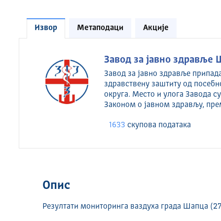
Извор
Метаподаци
Акције
Завод за јавно здравље 
Завод за јавно здравље припад
здравствену заштиту од посебн
округа. Место и улога Завода 
Законом о јавном здрављу, пре
1633
скуповa података
Опис
Резултати мониторинга ваздуха града Шапца (27