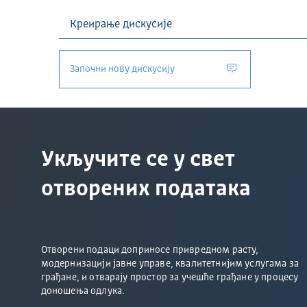
Започни нову дискусију
Укључите се у свет
отворених података
Отворени подаци доприносе привредном расту,
модернизацији јавне управе, квалитетнијим услугама за
грађане, и отварају простор за учешће грађане у процесу
доношења одлука.