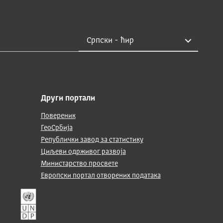
Други портали
Повереник
ГеоСрбија
Републички завод за статистику
Циљеви одрживог развоја
Министарство просвете
Европски портал отворених података