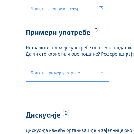
Додајте заједнички ресурс
0
Примери употребе
Истражите примере употребе овог сета података
Да ли сте користили ове податке? Референцирајт
Додајте пример употребе
0
Дискусије
Дискусија између организације и заједнице око 