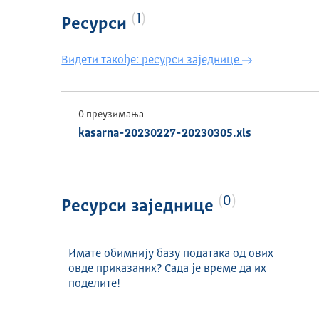
1
Ресурси
Видети такође: ресурси заједнице
0 преузимања
kasarna-20230227-20230305.xls
0
Ресурси заједнице
Имате обимнију базу података од ових
овде приказаних? Сада је време да их
поделите!