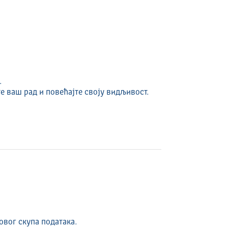
.
е ваш рад и повећајте своју видљивост.
овог скупа података.