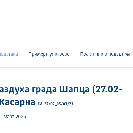
података
Примери употребе
Практично о подацима
аздуха града Шапца (27.02-
 Касарна
КА-27/02_05/03/23
. март 2025.