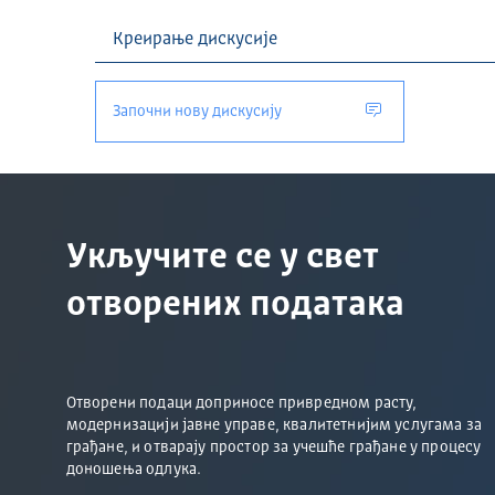
Започни нову дискусију
Укључите се у свет
отворених података
Отворени подаци доприносе привредном расту,
модернизацији јавне управе, квалитетнијим услугама за
грађане, и отварају простор за учешће грађане у процесу
доношења одлука.