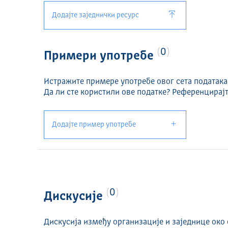
Додајте заједнички ресурс
0
Примери употребе
Истражите примере употребе овог сета података
Да ли сте користили ове податке? Референцирајт
Додајте пример употребе
0
Дискусије
Дискусија између организације и заједнице око 