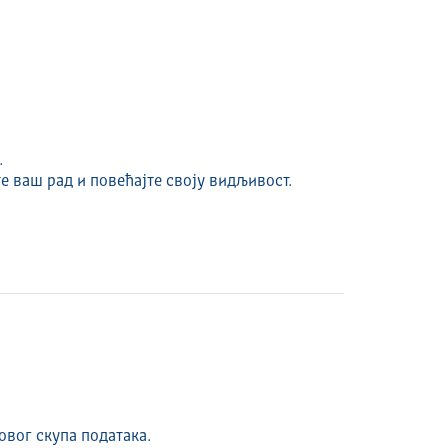
.
е ваш рад и повећајте своју видљивост.
овог скупа података.