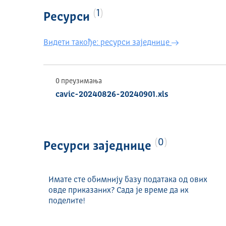
1
Ресурси
Видети такође: ресурси заједнице
0 преузимања
cavic-20240826-20240901.xls
0
Ресурси заједнице
Имате сте обимнију базу података од ових
овде приказаних? Сада је време да их
поделите!