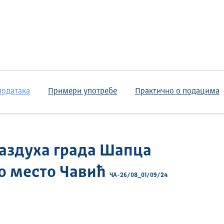
података
Примери употребе
Практично о подацима
аздуха града Шапца
но место Чавић
ЧА-26/08_01/09/24