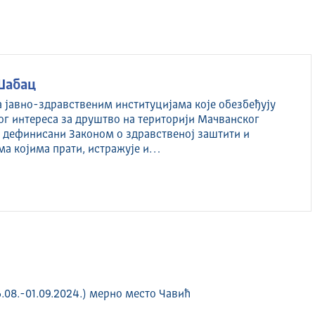
Шабац
а јавно-здравственим институцијама које обезбеђују
ог интереса за друштво на територији Мачванског
су дефинисани Законом о здравственој заштити и
ма којима прати, истражује и…
.08.-01.09.2024.) мерно место Чавић