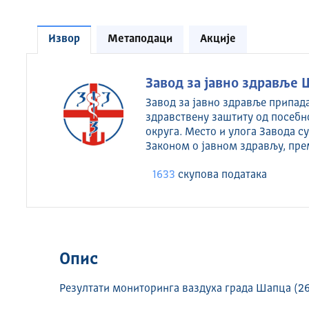
Извор
Метаподаци
Акције
Завод за јавно здравље 
Завод за јавно здравље припад
здравствену заштиту од посебн
округа. Место и улога Завода 
Законом о јавном здрављу, пре
1633
скуповa података
Опис
Резултати мониторинга ваздуха града Шапца (26