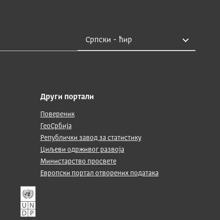
Други портали
Повереник
ГеоСрбија
Републички завод за статистику
Циљеви одрживог развоја
Министарство просвете
Европски портал отворених података