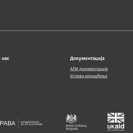
 нас
Документација
АПИ документација
Услови коришћења